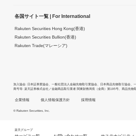
各国サイト一覧 | For International
Rakuten Securities Hong Kong(香港)
Rakuten Securities Bullion(香港)
Rakuten Trade(マレーシア)
加入協会
日本証券業協会
、
一般社団法人金融先物取引業協会
、
日本商品先物取引協会
、
商号等
楽天証券株式会社／金融商品取引業者 関東財務局長（金商）第195号、商品先物
企業情報
個人情報保護方針
採用情報
© Rakuten Securities, Inc.
楽天グループ
サービス一覧
お問い合わせ一覧
サステナビリティ