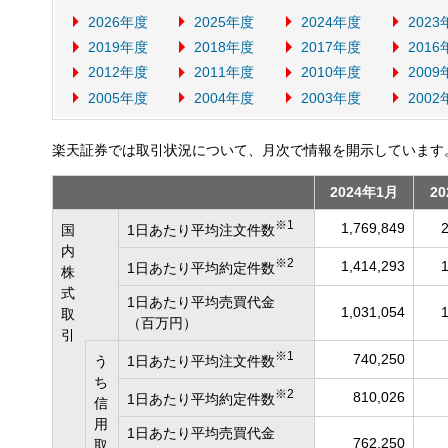
2026年度
2025年度
2024年度
2023
2019年度
2018年度
2017年度
2016
2012年度
2011年度
2010年度
2009
2005年度
2004年度
2003年度
2002
楽天証券では取引状況について、月次で情報を開示しています
2024年1月
2
※1
1,769,849
国
1日あたり平均注文件数
内
※2
1,414,293
1日あたり平均約定件数
株
式
1日あたり平均売買代金
1,031,054
取
（百万円）
引
※1
740,250
う
1日あたり平均注文件数
ち
※2
810,026
1日あたり平均約定件数
信
用
1日あたり平均売買代金
762,250
取