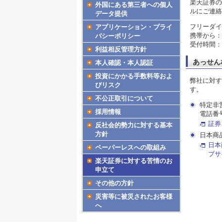
楽天証券の
外国にある第三者への個人
ルにご連絡
データ提供
フリーダイヤル
アプリケーション・プライ
携帯から：0
バシーポリシー
受付時間：
利益相反管理方針
あっせん
本人確認・本人認証
投資にかかる手数料等およ
弊社に対す
びリスク
す。
不公正取引について
特定非
採用情報
電話番号
証券
反社会的勢力に対する基本
方針
日本商品
日本
ペーパーレスへの取組み
ブサ
楽天証券に対する苦情のお
申立て
その他の方針
災害等に被災されたお客様
へ