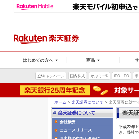
はじめての方へ
商品
®
キャンペーン
国内株式
かぶミニ
IPO・PO
米
ホーム
>
楽天証券について
> 楽天証券に対す
楽天証
楽天証券について
会社概要
平成22年
ニュースリリース
き、弊社で
お客様の声をカタチに