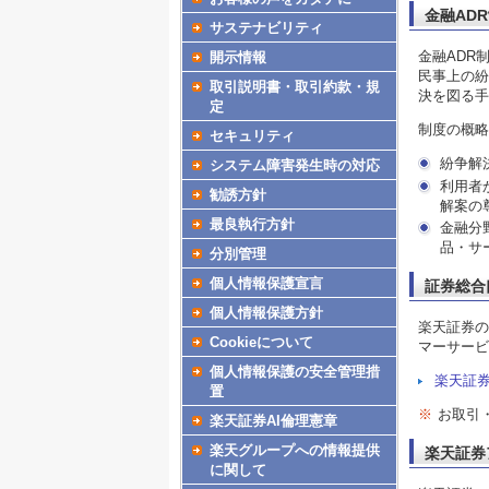
金融AD
サステナビリティ
金融ADR
開示情報
民事上の紛
取引説明書・取引約款・規
決を図る手
定
制度の概略
セキュリティ
紛争解
システム障害発生時の対応
利用者
勧誘方針
解案の
最良執行方針
金融分
品・サ
分別管理
個人情報保護宣言
証券総合
個人情報保護方針
楽天証券の
Cookieについて
マーサービ
個人情報保護の安全管理措
楽天証
置
※
お取引
楽天証券AI倫理憲章
楽天グループへの情報提供
楽天証券
に関して