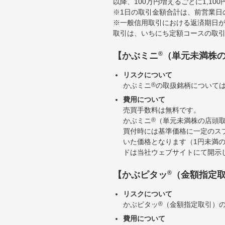
以降、100万円増えるごとに1,10
※1日の取引金額合計は、前営業日
※一般信用取引における返済期日が
取引は、いちにち定額コースの取
®
【かぶミニ
（単元未満株
リスクについて
かぶミニ
®
の取扱銘柄について
費用について
売買手数料は無料です。
かぶミニ
®
（単元未満株の店頭
買付時には基準価格に一定のス
いた価格となります（1円未満
ドは当社ウェブサイトにて開示
®
【かぶピタッ
（金額指定
リスクについて
かぶピタッ
®
（金額指定取引）
費用について