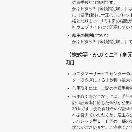
売買手数料は無料です。
かぶピタッ
®
（金額指定取引）
には基準価格に一定のスプレッ
格となります（1円未満の端数
社ウェブサイトにて開示してい
株主の権利について
かぶピタッ
®
（金額指定取引）
®
【株式等・かぶミニ
（単
項】
カスタマーサービスセンターの
ター取次ぎによる手数料（最大で
信用取引には、上記の売買手数
信用取引をおこなうには、委託
託保証金率に応じた金額が必要
20％です。委託保証金の保証
へ振替えていただくか、建玉を
レバレッジ型ＥＴＦ等の一部の
場合がございます。ご注意くだ