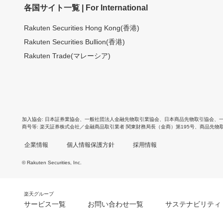
各国サイト一覧 | For International
Rakuten Securities Hong Kong(香港)
Rakuten Securities Bullion(香港)
Rakuten Trade(マレーシア)
加入協会
日本証券業協会
、
一般社団法人金融先物取引業協会
、
日本商品先物取引協会
、
商号等
楽天証券株式会社／金融商品取引業者 関東財務局長（金商）第195号、商品先物
企業情報
個人情報保護方針
採用情報
© Rakuten Securities, Inc.
楽天グループ
サービス一覧
お問い合わせ一覧
サステナビリティ