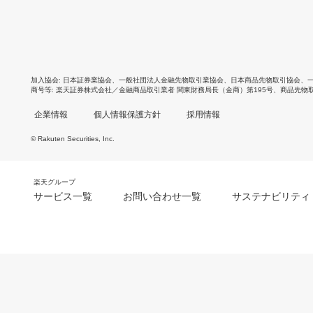
加入協会
日本証券業協会
、
一般社団法人金融先物取引業協会
、
日本商品先物取引協会
、
商号等
楽天証券株式会社／金融商品取引業者 関東財務局長（金商）第195号、商品先物
企業情報
個人情報保護方針
採用情報
© Rakuten Securities, Inc.
楽天グループ
サービス一覧
お問い合わせ一覧
サステナビリティ
m