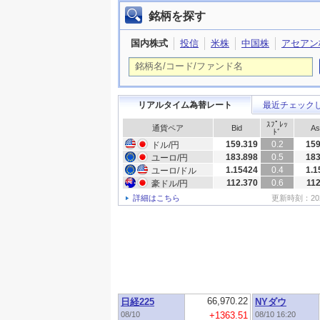
銘柄を探す
国内株式
投信
米株
中国株
アセアン
リアルタイム為替レート
最近チェック
ｽﾌﾟﾚｯ
通貨ペア
Bid
As
ﾄﾞ
159.319
0.2
159
ドル/円
183.898
0.5
183
ユーロ/円
1.15424
0.4
1.1
ユーロ/ドル
112.370
0.6
112
豪ドル/円
詳細はこちら
更新時刻：2026/
66,970.22
日経225
NYダウ
08/10
+1363.51
08/10 16:20