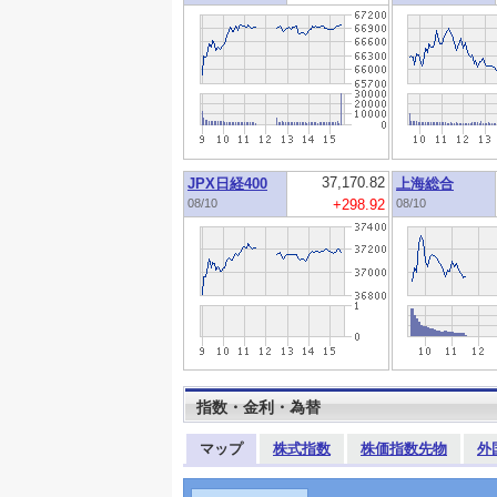
37,170.82
JPX日経400
上海総合
08/10
+298.92
08/10
指数・金利・為替
マップ
株式指数
株価指数先物
外