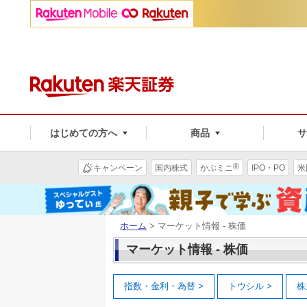
はじめての方へ
商品
®
キャンペーン
国内株式
かぶミニ
IPO・PO
米
ホーム
> マーケット情報 - 株価
マーケット情報 - 株価
指数・金利・為替
>
トウシル
>
株