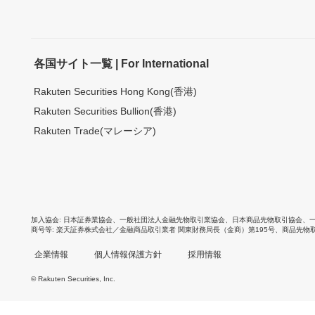
各国サイト一覧 | For International
Rakuten Securities Hong Kong(香港)
Rakuten Securities Bullion(香港)
Rakuten Trade(マレーシア)
加入協会
日本証券業協会
、
一般社団法人金融先物取引業協会
、
日本商品先物取引協会
、
商号等
楽天証券株式会社／金融商品取引業者 関東財務局長（金商）第195号、商品先物
企業情報
個人情報保護方針
採用情報
© Rakuten Securities, Inc.