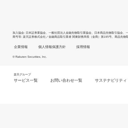
加入協会
日本証券業協会
、
一般社団法人金融先物取引業協会
、
日本商品先物取引協会
、
商号等
楽天証券株式会社／金融商品取引業者 関東財務局長（金商）第195号、商品先物
企業情報
個人情報保護方針
採用情報
© Rakuten Securities, Inc.
楽天グループ
サービス一覧
お問い合わせ一覧
サステナビリティ
m