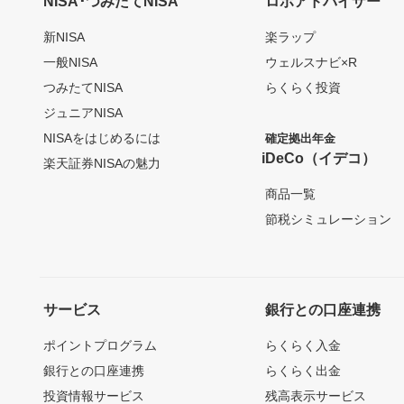
NISA･つみたてNISA
ロボアドバイザー
新NISA
楽ラップ
一般NISA
ウェルスナビ×R
つみたてNISA
らくらく投資
ジュニアNISA
NISAをはじめるには
確定拠出年金
iDeCo（イデコ）
楽天証券NISAの魅力
商品一覧
節税シミュレーション
サービス
銀行との口座連携
ポイントプログラム
らくらく入金
銀行との口座連携
らくらく出金
投資情報サービス
残高表示サービス