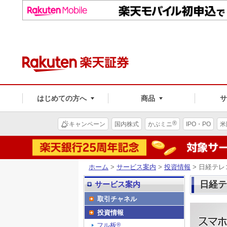
はじめての方へ
商品
®
キャンペーン
国内株式
かぶミニ
IPO・PO
米
ホーム
>
サービス案内
>
投資情報
> 日経テ
日経テ
サービス案内
取引チャネル
投資情報
フル板
®