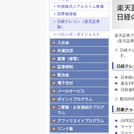
中国株式リアルタイム株価
四季報情報
日経テレコン（楽天証券
版）
バロンズ・ダイジェスト
楽天証券で
（楽天証券
入出金
※
日経テ
外貨決済
す。
振替（移管）
日経テレ
証券税制
配当金
日本経
電子交付
過去1
日経速
メールサービス
※
配信内
ポイントプログラム
ご家族・お友達紹介プログ
対象チャ
ラム
iSPEED 
アフィリエイトプログラム
マーケッ
リンク集
マーケ