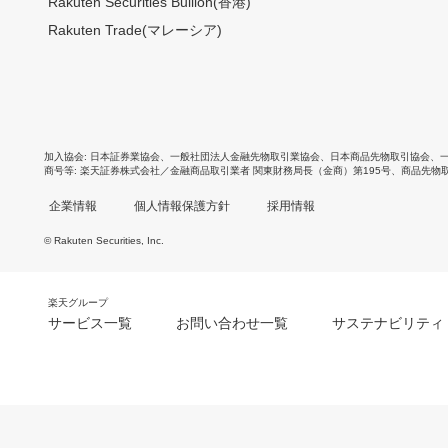
Rakuten Securities Bullion(香港)
Rakuten Trade(マレーシア)
加入協会
日本証券業協会
、
一般社団法人金融先物取引業協会
、
日本商品先物取引協会
、
商号等
楽天証券株式会社／金融商品取引業者 関東財務局長（金商）第195号、商品先物
企業情報
個人情報保護方針
採用情報
© Rakuten Securities, Inc.
楽天グループ
サービス一覧
お問い合わせ一覧
サステナビリティ
m