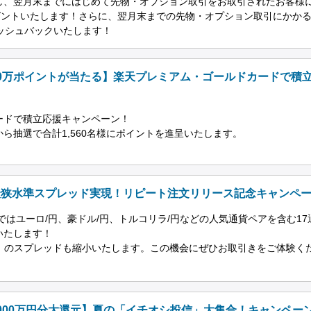
し、翌月末までにはじめて先物・オプション取引をお取引されたお客様
ゼントいたします！さらに、翌月末までの先物・オプション取引にかか
ッシュバックいたします！
0万ポイントが当たる】楽天プレミアム・ゴールドカードで積
ードで積立応援キャンペーン！
ら抽選で合計1,560名様にポイントを進呈いたします。
最狭水準スプレッド実現！リピート注文リリース記念キャンペ
ではユーロ/円、豪ドル/円、トルコリラ/円などの人気通貨ペアを含む17
いたします！
4」のスプレッドも縮小いたします。この機会にぜひお取引きをご体験く
000万円分大還元】夏の「イチオシ投信」大集合！キャンペー