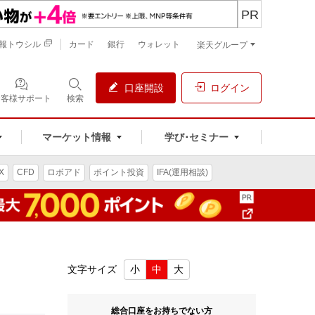
PR
報トウシル
カード
銀行
ウォレット
楽天グループ
口座開設
ログイン
お客様サポート
検索
マーケット情報
学び･セミナー
X
CFD
ロボアド
ポイント投資
IFA(運用相談)
文字サイズ
小
中
大
総合口座をお持ちでない方