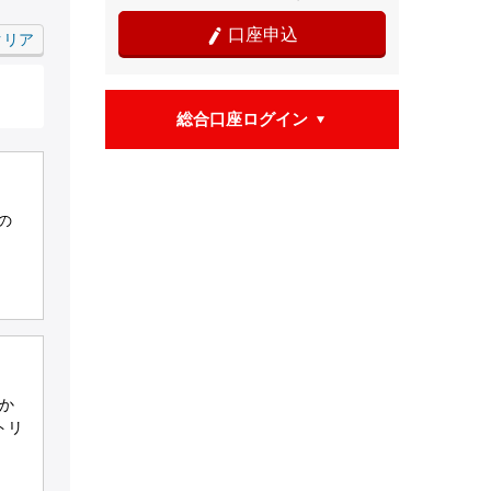
口座申込

クリア
総合口座ログイン

の
か
トリ