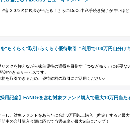
合計2,073名に現金が当たる！さらにiDeCo申込手続き完了が早いほど
を“らくらく”取引♪らくらく優待取引™利用で100万円山分け
動リスクを抑えながら株主優待の獲得を目指す「つなぎ売り」に必要な3
て発注できるサービスです。
銘柄を取引できるため、優待銘柄の取引にご活用ください♪
o採用記念】FANG+を含む対象ファンド購入で最大10万円当た
ーし、対象ファンドをあらたに合計3万円以上購入（約定）すると最大
期間中の合計購入金額に応じて当選確率が最大5倍にアップ！