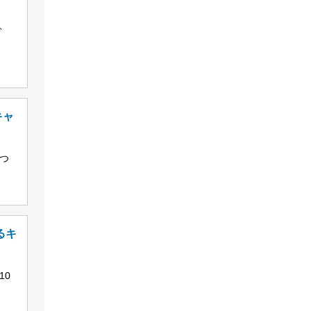
、
キャ
つ
るキ
10