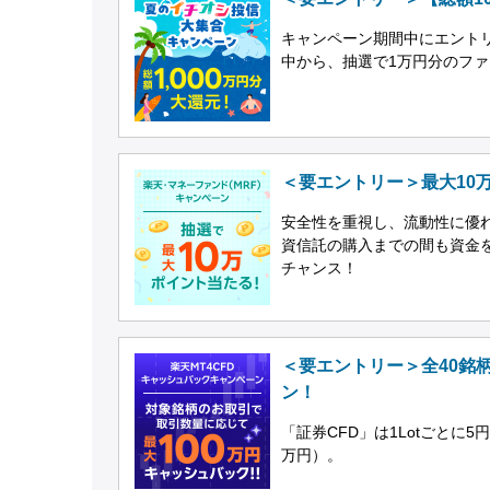
キャンペーン期間中にエント
中から、抽選で1万円分のフ
＜要エントリー＞最大10
安全性を重視し、流動性に優
資信託の購入までの間も資金
チャンス！
＜要エントリー＞全40銘柄
ン！
「証券CFD」は1Lotごとに5
万円）。