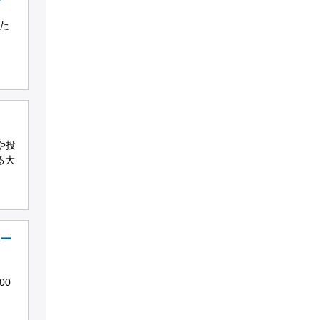
た
や投
る大
ペー
00