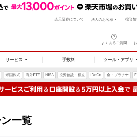
楽天証券について
投資情
法人のお客様
よくあるご質問
手数料
サービス
ツール・アプリ
米国株式
海外ETF
NISA
投資信託・積立
iDeCo
金・プラチナ
F
ーン一覧