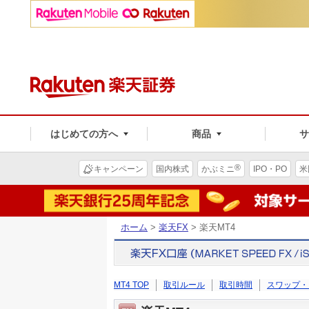
はじめての方へ
商品
®
キャンペーン
国内株式
かぶミニ
IPO・PO
米
ホーム
>
楽天FX
> 楽天MT4
MT4 TOP
取引ルール
取引時間
スワップ・