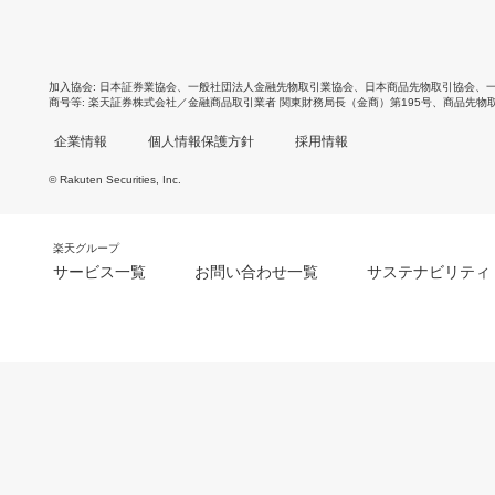
加入協会
日本証券業協会
、
一般社団法人金融先物取引業協会
、
日本商品先物取引協会
、
商号等
楽天証券株式会社／金融商品取引業者 関東財務局長（金商）第195号、商品先物
企業情報
個人情報保護方針
採用情報
© Rakuten Securities, Inc.
楽天グループ
サービス一覧
お問い合わせ一覧
サステナビリティ
m