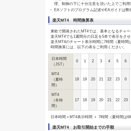
理、制御の下に十分注意を頂いた上でご利用
EAソフトのプログラム記述やEAガイドは
楽天MT4 時間換算表
東欧で開発されたMT4では、基本となるチャ
楽天MT4でも1週間分の日足を5本で表示をさ
楽天MT4のチャート表示時間に7時間（夏時間
時間換算には、以下の表をご利用ください。
日本時間
0
1
2
3
4
5
6
（JST）
MT4
18
19
20
21
22
23
0
（夏時
間）
MT4
17
18
19
20
21
22
23
（冬時
間）
日本時間＝MT4表示時間 ＋ 7時間（夏時間は6
楽天MT4 お取引開始までの手順