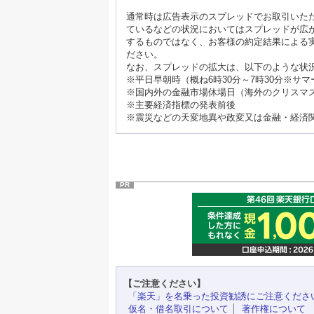
通常時は広告表示のスプレッドでお取引いた
ているなどの状況においてはスプレッドが広
するものではなく、お客様の約定結果による
ださい。
なお、スプレッドの拡大は、以下のような状
※平日早朝時（概ね6時30分～7時30分※サ
※国内外の金融市場休場日（海外のクリスマ
※主要経済指標の発表前後
※震災などの天変地異や政変又は金融・経済
PR
【ご注意ください】
「楽天」を名乗った投資勧誘にご注意くださ
仮名・借名取引について
著作権について