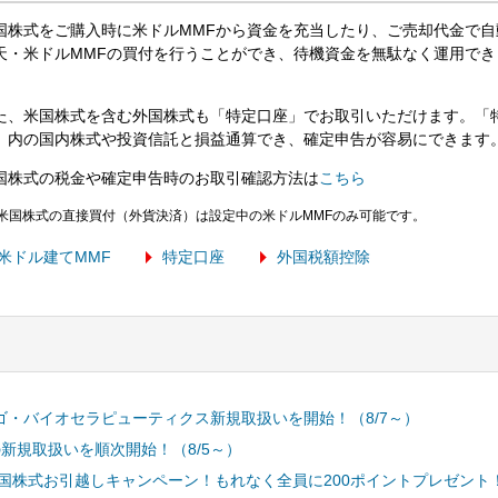
国株式をご購入時に米ドルMMFから資金を充当したり、ご売却代金で自
天・米ドルMMFの買付を行うことができ、待機資金を無駄なく運用でき
た、米国株式を含む外国株式も「特定口座」でお取引いただけます。「
」内の国内株式や投資信託と損益通算でき、確定申告が容易にできます
国株式の税金や確定申告時のお取引確認方法は
こちら
米国株式の直接買付（外貨決済）は設定中の米ドルMMFのみ可能です。
米ドル建てMMF
特定口座
外国税額控除
ィゴ・バイオセラピューティクス新規取扱いを開始！（8/7～）
の新規取扱いを順次開始！（8/5～）
国株式お引越しキャンペーン！もれなく全員に200ポイントプレゼント