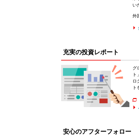
い
外
充実の投資レポート
グ
ト
ロ
ト
安心のアフターフォロー