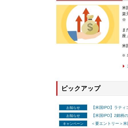
米
楽
※
ま
座
米
ピックアップ
【米国IPO】ラテ
お知らせ
【米国IPO】2銘柄
お知らせ
＜要エントリー＞米
キャンペーン