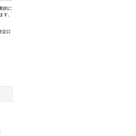
動的に
ます。
特定口
。
！