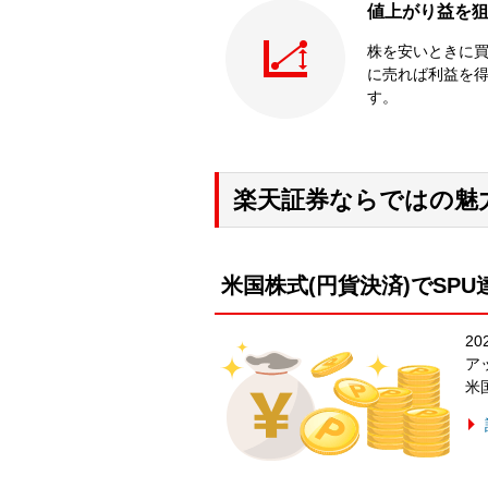
値上がり益を
株を安いときに
に売れば利益を
す。
楽天証券ならではの魅
米国株式(円貨決済)でSP
2
ア
米