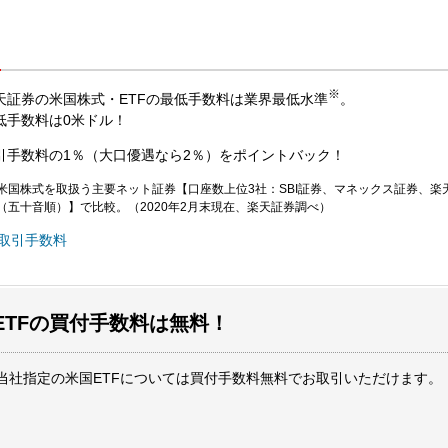
※
天証券の米国株式・ETFの最低手数料は業界最低水準
。
低手数料は0米ドル！
引手数料の1％（大口優遇なら2％）をポイントバック！
米国株式を取扱う主要ネット証券【口座数上位3社：SBI証券、マネックス証券、楽
（五十音順）】で比較。（2020年2月末現在、楽天証券調べ）
取引手数料
ETFの買付手数料は無料！
当社指定の米国ETFについては買付手数料無料でお取引いただけます。