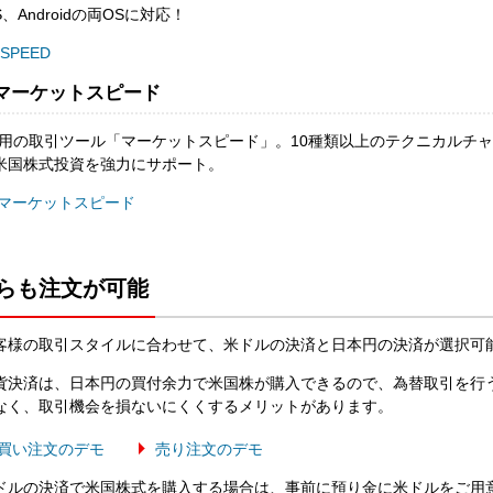
S、Androidの両OSに対応！
iSPEED
マーケットスピード
C用の取引ツール「マーケットスピード」。10種類以上のテクニカルチ
米国株式投資を強力にサポート。
マーケットスピード
らも注文が可能
客様の取引スタイルに合わせて、米ドルの決済と日本円の決済が選択可
貨決済は、日本円の買付余力で米国株が購入できるので、為替取引を行
なく、取引機会を損ないにくくするメリットがあります。
買い注文のデモ
売り注文のデモ
ドルの決済で米国株式を購入する場合は、事前に預り金に米ドルをご用