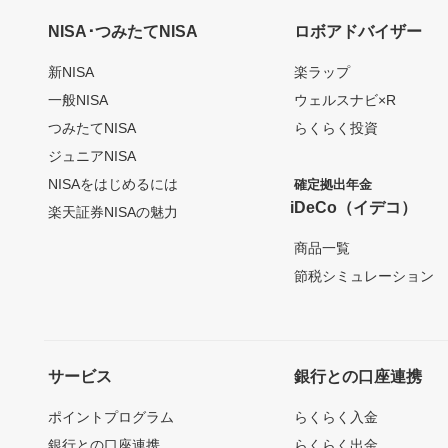
NISA･つみたてNISA
ロボアドバイザー
新NISA
楽ラップ
一般NISA
ウェルスナビ×R
つみたてNISA
らくらく投資
ジュニアNISA
NISAをはじめるには
確定拠出年金
iDeCo（イデコ）
楽天証券NISAの魅力
商品一覧
節税シミュレーション
サービス
銀行との口座連携
ポイントプログラム
らくらく入金
銀行との口座連携
らくらく出金