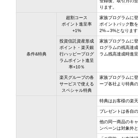
登録後、取引月の
ります。
超割コース
家族プログラムに
ポイント進呈率
ポイントバック数を
+1%
2%→3%となりま
投資信託資産形成
家族プログラムに
ポイント・楽天銀
ログラムの残高達
条件&特典
行ハッピープログ
ラム残高達成時進呈
ラムポイント進呈
率+10％
楽天グループの各
家族プログラムに
サービスで使える
ープ各社より特典
スペシャル特典
特典はお客様の楽
プレゼントは各自
他の同一商品のキ
ンペーンは対象外