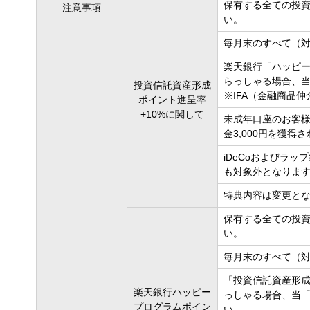
保有する全ての投
注意事項
い。
毎月末のすべて（
楽天銀行「ハッピ
らっしゃる場合、
投資信託資産形成
※IFA（金融商品
ポイント進呈率
+10%に関して
未成年口座のお客様
金3,000円を獲
iDeCoおよびラ
も対象外となりま
特典内容は変更と
保有する全ての投
い。
毎月末のすべて（
「投資信託資産形
楽天銀行ハッピー
っしゃる場合、当
プログラムポイン
い。