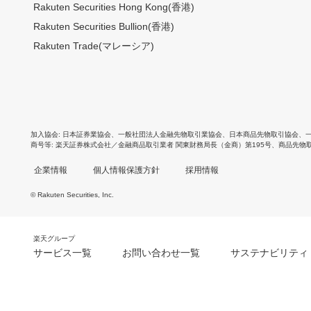
Rakuten Securities Hong Kong(香港)
Rakuten Securities Bullion(香港)
Rakuten Trade(マレーシア)
加入協会
日本証券業協会
、
一般社団法人金融先物取引業協会
、
日本商品先物取引協会
、
商号等
楽天証券株式会社／金融商品取引業者 関東財務局長（金商）第195号、商品先物
企業情報
個人情報保護方針
採用情報
© Rakuten Securities, Inc.
楽天グループ
サービス一覧
お問い合わせ一覧
サステナビリティ