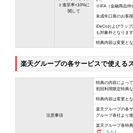
ト進呈率+10%に
※IFA（金融商品
関して
未成年口座のお客
iDeCoおよびラ
も対象外となりま
特典内容は変更と
楽天グループの各サービスで使える
特典の内容によっ
初回利用限定特典
特典内容は変更と
楽天グループの各
注意事項
グループ各社より
楽天グループ各特
こちら
）