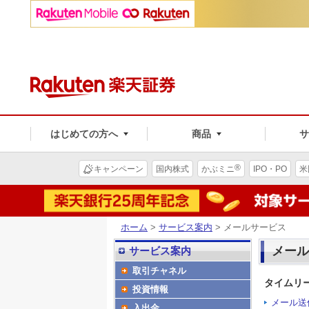
はじめての方へ
商品
®
キャンペーン
国内株式
かぶミニ
IPO・PO
米
ホーム
>
サービス案内
> メールサービス
メール
サービス案内
取引チャネル
タイムリ
投資情報
メール送
入出金