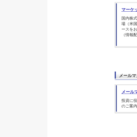
マーケ
国内株
場（米
ースを
（情報
メールマ
メール
投資に
のご案