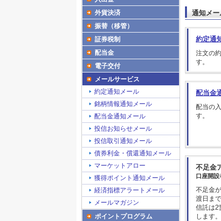
通知メー
外貨決済
振替（移管）
約定通
証券税制
配当金
注文の
す。
電子交付
メールサービス
約定通知メール
配当金
銘柄情報通知メール
配当の
す。
配当金通知メール
投信お知らせメール
投信取引通知メール
債券利金・償還通知メール
マーケットアロー
不足金
口座開設
獲得ポイント通知メール
不足金
経済指標アラートメール
渡日ま
メールマガジン
信託は2
します
ポイントプログラム