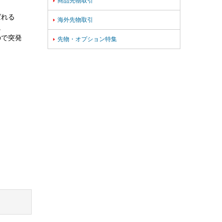
商品先物取引

ばれる
海外先物取引

。
ので突発
先物・オプション特集
