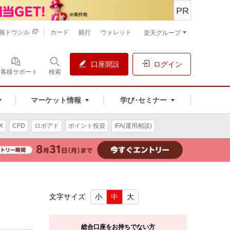
PR
報トウシル
カード
銀行
ウォレット
楽天グループ
口座開設
ログイン
お客様サポート
検索
マーケット情報
学び･セミナー
X
CFD
ロボアド
ポイント投資
IFA(運用相談)
文字サイズ
小
中
大
総合口座をお持ちでない方