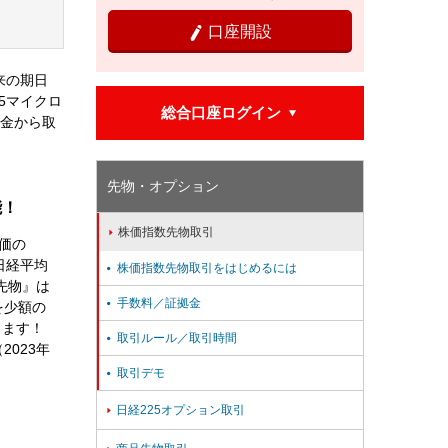
口座開設

来の期日
5マイクロ
総合口座ログイン

資金から取
先物・オプション
能！
株価指数先物取引

価の
は日経平均
株価指数先物取引をはじめるには

ロ先物』は
手数料／証拠金

を少額の
きます！
取引ルール／取引時間

2023年
取引デモ

日経225オプション取引
