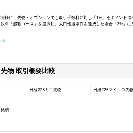
式同様に、先物・オプションでも取引手数料に対し「1%」をポイント進
手数料「超割コース」を選択し、大口優遇条件を達成した場合「2%」に
ラム
ロ先物 取引概要比較
）
日経225ミニ先物
日経225マイクロ先
5銘柄）