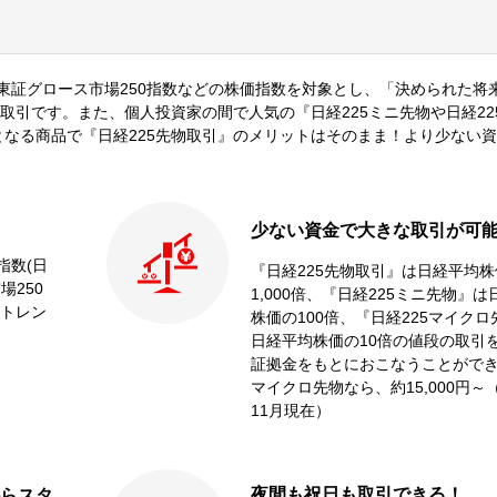
東証グロース市場250指数などの株価指数を対象とし、「決められた将
引です。また、個人投資家の間で人気の『日経225ミニ先物や日経22
サイズとなる商品で『日経225先物取引』のメリットはそのまま！より少ない
少ない資金で大きな取引が可
指数(日
『日経225先物取引』は日経平均株
場250
1,000倍、『日経225ミニ先物』
トレン
株価の100倍、『日経225マイク
日経平均株価の10倍の値段の取引
証拠金をもとにおこなうことがで
マイクロ先物なら、約15,000円～（
11月現在）
夜間も祝日も取引できる！
らスタ