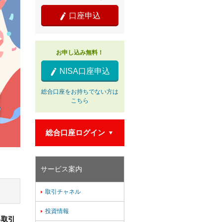
口座申込

お申し込み無料！
NISA口座申込

総合口座をお持ちでない方は
こちら
総合口座ログイン

サービス案内
取引チャネル

投資情報

る取引