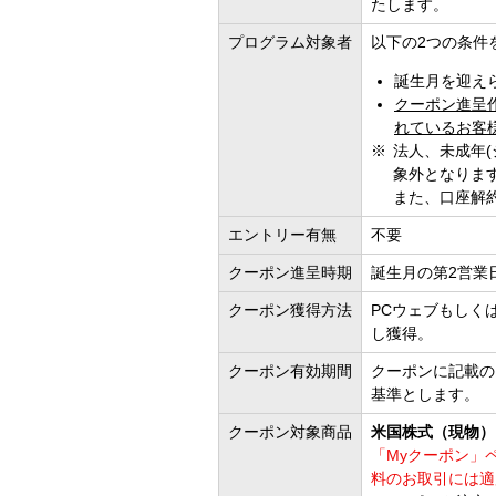
たします。
プログラム対象者
以下の2つの条件
誕生月を迎え
クーポン進呈
れているお客
法人、未成年(
象外となりま
また、口座解
エントリー有無
不要
クーポン進呈時期
誕生月の第2営業
クーポン獲得方法
PCウェブもしく
し獲得。
クーポン有効期間
クーポンに記載の
基準とします。
クーポン対象商品
米国株式（現物）
「Myクーポン」
料のお取引には適