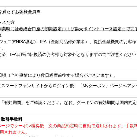
を満たすお客様全員※
られた方
作業時に証券総合口座の初期設定および楽天ポイントコース設定まで完
様
ジュニアNISA含む)、IFA（金融商品仲介業者）、提携金融機関のお客
す。
約済、IFA口座に転換済のお客様も対象外となりますのでご注意ください
日頃（当社事情により数日程度前後する場合がございます）。
はスマートフォンサイトからログイン後、「Myクーポン」ページへアク
「有効期間」をご確認ください。なお、クーポンの有効期間は国内約定
 取引手数料
ページでクーポン獲得後、次の商品約定時に自動で適用されます。手数
用されません。