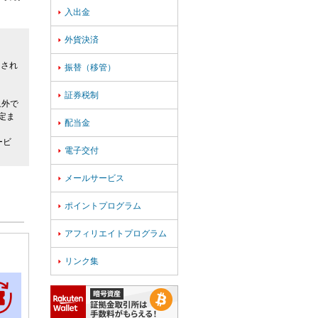
入出金

外貨決済

用され
振替（移管）

証券税制

象外で
定ま
配当金

ービ
電子交付

メールサービス

ポイントプログラム

アフィリエイトプログラム

リンク集
