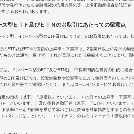
等や発行体となる金融機関の信用力悪化等、上場不動産投資信託証券（
が生じるおそれがあります。
ース型ＥＴＦ及びＥＴＮのお取引にあたっての留意点
ッジ型、インバース型のETF及びETN（※）のお取引にあたっては、
型のETF及びETNの価額の上昇率・下落率は、2営業日以上の期間の場
たものとは通常一致せず、それが長期にわたり継続することにより、期
ジ型、インバース型のETF及びETNは、中長期間的な投資の目的に適
型のETF及びETNは、投資対象物や投資手法により銘柄固有のリスク
された資料等でご確認いただく、またはコールセンターにてお尋ねくだ
特定の指標（以下、「原指数」といいます。）の日々の上昇率・下落率
TF」といいます。）及び指数連動証券（以下、「ETN」といいます。）
・下落率に一定の倍率を乗じて算出された数値を対象指数とするものが
「レバレッジ型」といい、－（マイナス）のもの（マイナス１倍以内の