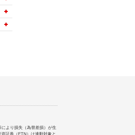
等により損失（為替差損）が生
資証券（ETN）は連動対象と