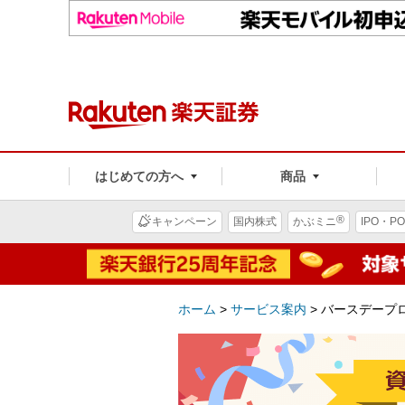
はじめての方へ
商品
®
キャンペーン
国内株式
かぶミニ
IPO・PO
ホーム
>
サービス案内
>
バースデープ