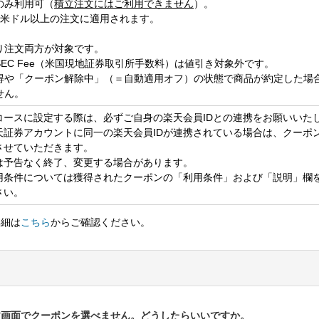
のみ利用可（
積立注文にはご利用できません
）。
00米ドル以上の注文に適用されます。
。
り注文両方が対象です。
EC Fee（米国現地証券取引所手数料）は値引き対象外です。
得や「クーポン解除中」（＝自動適用オフ）の状態で商品が約定した場
せん。
コースに設定する際は、必ずご自身の楽天会員IDとの連携をお願いいた
天証券アカウントに同一の楽天会員IDが連携されている場合は、クーポ
させていただきます。
は予告なく終了、変更する場合があります。
用条件については獲得されたクーポンの「利用条件」および「説明」欄
さい。
詳細は
こちら
からご確認ください。
文画面でクーポンを選べません。どうしたらいいですか。