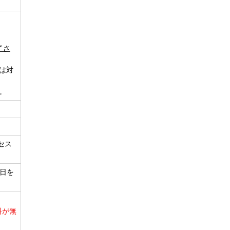
了さ
様は対
。
セス
日を
料が無