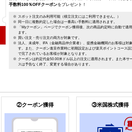
手数料100％OFFクーポン
をプレゼント！
スポット注文のみ利用可能（積立注文にはご利用できません。）
同一日に複数約定した場合は一番高い手数料に適用されます。
「Myクーポン」ページでクーポン獲得後、次の商品約定時に自動で適
ます。
買い注文・売り注文の両方が対象です。
法人、未成年、IFA（金融商品仲介業者）、提携金融機関のお客様は対
す。また、クーポン進呈作業時に初期設定および楽天ポイントコース設
で完了されているお客様が対象となります。
クーポンは約定代金50.00米ドル以上の注文に適用されます。また本サ
スは予告なく終了、変更する場合があります。
②クーポン獲得
③米国株式獲得