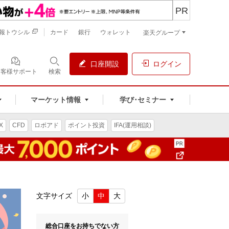
PR
報トウシル
カード
銀行
ウォレット
楽天グループ
口座開設
ログイン
お客様サポート
検索
マーケット情報
学び･セミナー
X
CFD
ロボアド
ポイント投資
IFA(運用相談)
文字サイズ
小
中
大
総合口座をお持ちでない方