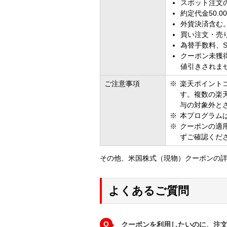
スポット注文
約定代金50.
外貨決済含む
買い注文・売
為替手数料、S
クーポン未獲
値引きされま
ご注意事項
楽天ポイント
す。複数の楽
与の対象外と
本プログラム
クーポンの適
ずご確認くだ
その他、米国株式（現物）クーポンの
よくあるご質問
Q
クーポンを利用したいのに、注