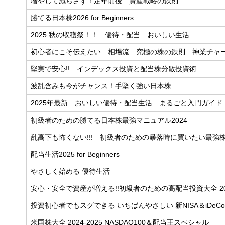
増やして減らさず！定年前後 資産戦略の鉄則
勝てる日本株2026 for Beginners
2025 秋の収穫祭！！ 優待・配当 おいしい生活
初心者にこそ伝えたい 相場流 究極の株の鉄則 神業チャ
堅実で安心!! インデックス投資と配当株分散投資術
波乱含みも今がチャンス！手堅く強い日本株
2025年最新 おいしい優待・配当生活 まるごと入門ガイド
初級者のための勝てる日本株最強マニュアル2024
乱高下も怖くない!!! 初級者のための暴落時に買いたい最強
配当生活2025 for Beginners
やさしく始める 優待生活
安心・安全で資産が増える!!初級者のための高配当投資大全 20
投資初心者でもスグできる いちばんやさしい 新NISA＆iDe
米国株大全 2024-2025 NASDAQ100＆配当王スペシャル