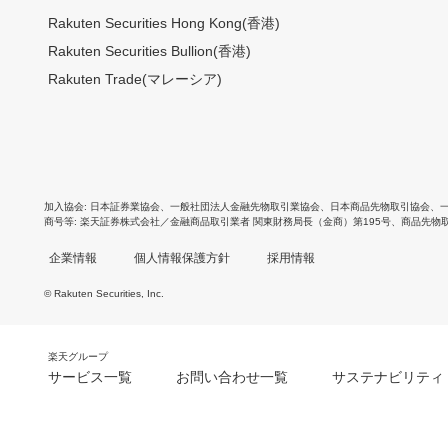
Rakuten Securities Hong Kong(香港)
Rakuten Securities Bullion(香港)
Rakuten Trade(マレーシア)
加入協会
日本証券業協会
、
一般社団法人金融先物取引業協会
、
日本商品先物取引協会
、
商号等
楽天証券株式会社／金融商品取引業者 関東財務局長（金商）第195号、商品先物
企業情報
個人情報保護方針
採用情報
© Rakuten Securities, Inc.
楽天グループ
サービス一覧
お問い合わせ一覧
サステナビリティ