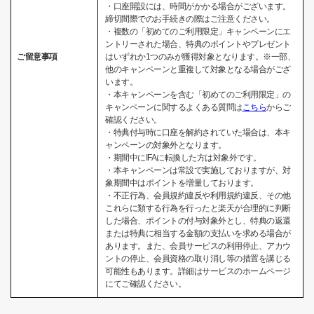
・口座開設には、時間がかかる場合がございます。
締切間際でのお手続きの際はご注意ください。
・複数の「初めてのご利用限定」キャンペーンにエ
ントリーされた場合、特典のポイントやプレゼント
ご留意事項
はいずれか1つのみが獲得対象となります。※一部、
他のキャンペーンと重複して対象となる場合がござ
います。
・本キャンペーンを含む「初めてのご利用限定」の
キャンペーンに関するよくある質問は
こちら
からご
確認ください。
・特典付与時に口座を解約されていた場合は、本キ
ャンペーンの対象外となります。
・期間中にIFAに転換した方は対象外です。
・本キャンペーンは常設で実施しておりますが、対
象期間中はポイントを増量しております。
・不正行為、会員規約違反や利用規約違反、その他
これらに類する行為を行ったと楽天が合理的に判断
した場合、ポイントの付与対象外とし、特典の返還
または特典に相当する金額の支払いを求める場合が
あります。また、会員サービスの利用停止、アカウ
ントの停止、会員資格の取り消し等の措置を講じる
可能性もあります。詳細はサービスのホームページ
にてご確認ください。