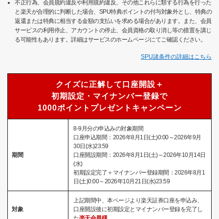
不正行為、会員規約違反や利用規約違反、その他これらに類する行為を行った
と楽天が合理的に判断した場合、SPU特典ポイントの付与対象外とし、特典の
返還または特典に相当する金額の支払いを求める場合があります。また、会員
サービスの利用停止、アカウントの停止、会員資格の取り消し等の措置を講じ
る可能性もあります。詳細はサービスのホームページにてご確認ください。
SPU諸条件の詳細はこちら
クイズに正解して口座開設＋
初期設定・マイナンバー登録で
1000ポイントプレゼントキャンペーン
8-9月分の申込みの対象期間
口座申込期間：2026年8月1日(土)0:00～2026年9月
30日(水)23:59
期間
口座開設期間：2026年8月1日(土)～2026年10月14日
(水)
初期設定完了＋マイナンバー登録期間：2026年8月1
日(土)0:00～2026年10月21日(水)23:59
上記期間中、本ページより楽天証券口座を申込み、
対象
口座開設後に初期設定とマイナンバー登録を完了し
た
楽天会員様