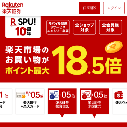
口座開設
ログイン
ード
楽天銀行
楽天証券
楽天証券
楽天ウ
分
＋楽天カード
投資信託
米国株式