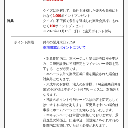
クイズに正解して、条件を達成した楽天会員様にも
れなく
1,000
ポイントプレゼント
特典
クイズに不正解で条件を達成した楽天会員様にもれ
なく
100
ポイントプレゼント
※ 2026年11月15日（日）に楽天ポイント付与
ポイント期限
付与の翌月末日 23:59
※期間限定ポイントについて
・対象期間内に、本ページより楽天証券口座を申込
み、口座開設後に初期設定とマイナンバー登録を完
了することが必要です。
・本ページ以外で楽天証券口座を開設された場合は
対象外となります。
・未成年のお客様、法人のお客様、IFA(金融商品仲介
業)のお客様は本ポイント付与サービスは、対象外と
なります。
・常設のポイント付与サービスは内容を変更もしく
は中止する場合があります。変更又は中止の場合は
事前にホームページにてお知らせをいたします。
・本キャンペーンは常設で実施しておりますが、景
品進呈の関係上、口座申込・開設完了をそれぞれの
期間内に実施していただく必要があります。