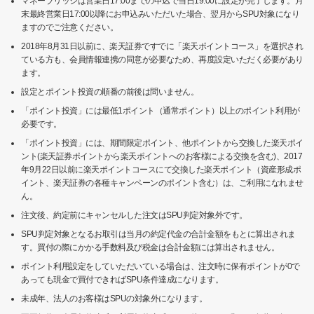
マネーブリッジは営業日17:00までの申込で当日19:00に設定が完了します。月
末最終営業日17:00以降にお申込みいただいた場合、翌月からSPU対象になり
ますのでご注意ください。
2018年8月31日以前に、楽天証券ですでに「楽天ポイントコース」を選択され
ている方も、会員情報連携の同意が必要なため、再度設定いただく必要があり
ます。
設定とポイント投資の順番の前後は問いません。
「ポイント投資」には最低1ポイント（通常ポイント）以上のポイント利用が
必要です。
「ポイント投資」には、期間限定ポイント、他ポイントから交換した楽天ポイ
ント(楽天証券ポイントから楽天ポイントへのお客様による交換を含む)、2017
年9月22日以前に楽天ポイントコースにて交換した楽天ポイント（資産形成ポ
イント、楽天証券の各種キャンペーンのポイント含む）は、ご利用になれませ
ん。
注文後、約定前にキャンセルした注文はSPU判定対象外です。
SPU判定対象となるお取引は当月の約定代金の合計金額をもとに算出されま
す。買付の際にかかる手数料及び税金は合計金額には算出されません。
ポイント利用設定をしていただいている場合は、注文時に保有ポイントが0で
あっても現金で買付できればSPU条件達成になります。
未成年、法人のお客様はSPUの対象外になります。