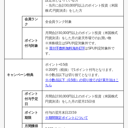
設定済となっている方
・当月に合計30,000円以上のポイント投資（米国
株式 円貨決済）をした方
会員ラン
全会員ランク対象
ク
月間合計30,000円以上のポイント投資（米国株式
円貨決済）をした月の楽天市場でのお買い物
ポイント
※米株積立はSPU判定対象外です。
付与対象
※
買付手数料無料海外ETF
はSPU判定対象外で
す。
ポイント+0.5倍
※200円（税抜）で1ポイント付与となります。
キャンペーン特典
※小数点以下は切り捨てとなります。
※小数点以下（0.5倍）の切り捨ての計算方法はこ
ちら
ポイント
月間合計30,000円以上のポイント投資（米国株式
付与予定
円貨決済）をした月の翌月15日頃
日
ポイント
付与の翌月末日23:59
期限
※期間限定ポイントについて
月間獲得