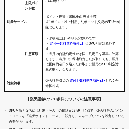
2,000ポイント
上限ポイ
ント数
ポイント投資（米国株式 円貨決済）
対象サービス
※1ポイント以上利用したポイント投資がSPUの対
象となります。
・米株積立はSPU判定対象外です。
・
買付手数料無料海外ETF
はSPU判定対象外で
す。
注意事項
・当月の合計約定代金は国内約定日を基準に計算
します。当月中に現地約定したお取引でも、翌月
に国内約定日を迎えたお取引は翌月のSPU判定対
象の取引となります。
楽天証券取扱の
買付手数料無料海外ETF
を除く全
対象銘柄
米国株式
【楽天証券のSPU条件についての注意事項】
SPU対象となるには月末（その月の最終日23:59）時点で、楽天証券のポイン
トコースを「楽天ポイントコース」に設定し、マネーブリッジを設定している
必要があります。