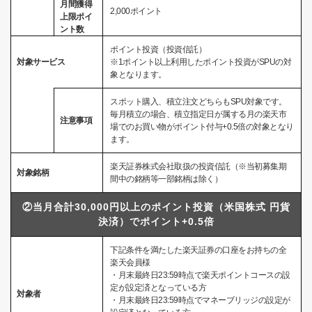
月間獲得
2,000ポイント
上限ポイ
ント数
ポイント投資（投資信託）
対象サービス
※1ポイント以上利用したポイント投資がSPUの対
象となります。
スポット購入、積立注文どちらもSPU対象です。
毎月積立の場合、積立指定日が属する月の楽天市
注意事項
場でのお買い物がポイント付与+0.5倍の対象となり
ます。
楽天証券株式会社取扱の投資信託（※当初募集期
対象銘柄
間中の銘柄等一部銘柄は除く）
②当月合計30,000円以上のポイント投資（米国株式 円貨
決済）でポイント+0.5倍
下記条件を満たした楽天証券の口座をお持ちの全
楽天会員様
・月末最終日23:59時点で楽天ポイントコースの設
定が設定済となっている方
対象者
・月末最終日23:59時点でマネーブリッジの設定が