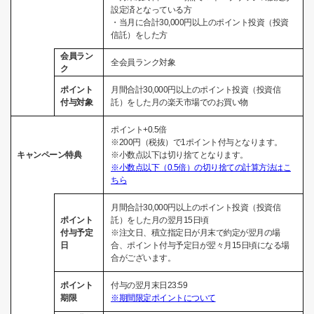
設定済となっている方
・当月に合計30,000円以上のポイント投資（投資
信託）をした方
会員ラン
全会員ランク対象
ク
ポイント
月間合計30,000円以上のポイント投資（投資信
付与対象
託）をした月の楽天市場でのお買い物
ポイント+0.5倍
※200円（税抜）で1ポイント付与となります。
キャンペーン特典
※小数点以下は切り捨てとなります。
※小数点以下（0.5倍）の切り捨ての計算方法はこ
ちら
月間合計30,000円以上のポイント投資（投資信
ポイント
託）をした月の翌月15日頃
付与予定
※注文日、積立指定日が月末で約定が翌月の場
日
合、ポイント付与予定日が翌々月15日頃になる場
合がございます。
ポイント
付与の翌月末日23:59
期限
※期間限定ポイントについて