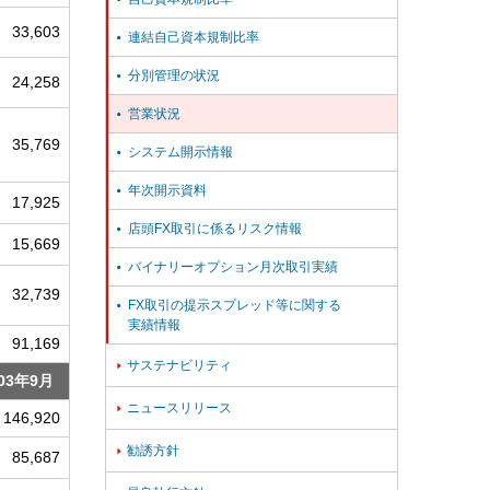
33,603
連結自己資本規制比率

分別管理の状況

24,258
営業状況

35,769
システム開示情報

年次開示資料

17,925
店頭FX取引に係るリスク情報

15,669
バイナリーオプション月次取引実績

32,739
FX取引の提示スプレッド等に関する

実績情報
91,169
サステナビリティ

03年9月
ニュースリリース

146,920
勧誘方針

85,687