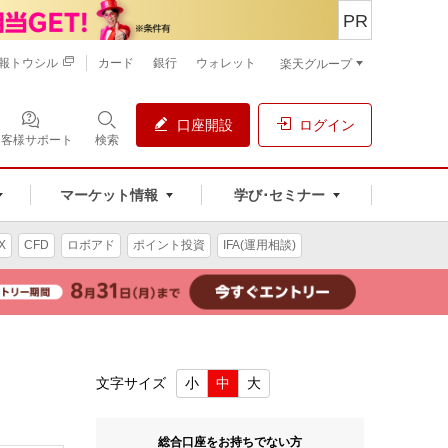
PR
報トウシル
カード
銀行
ウォレット
楽天グループ
口座開設
ログイン
お客様サポート
検索
マーケット情報
学び･セミナー
X
CFD
ロボアド
ポイント投資
IFA(運用相談)
文字サイズ
小
中
大
総合口座をお持ちでない方