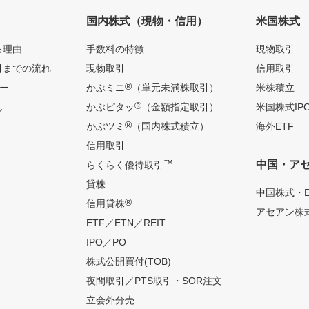
国内株式（現物・信用）
米国株式
る理由
手数料の特徴
現物取引
引までの流れ
現物取引
信用取引
®
ー
かぶミニ
（単元未満株取引）
米株積立
®
ん
かぶピタッ
（金額指定取引）
米国株式IP
®
かぶツミ
（国内株式積立）
海外ETF
信用取引
™
中国・ア
らくらく優待取引
貸株
中国株式・E
®
信用貸株
アセアン株式
ETF／ETN／REIT
IPO／PO
株式公開買付(TOB)
夜間取引／PTS取引・SOR注文
立会外分売