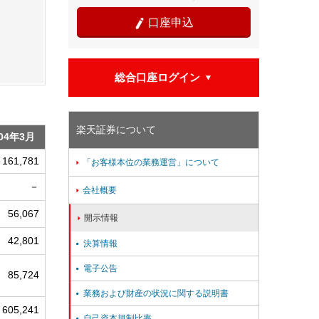
口座申込

総合口座ログイン

楽天証券について
04年3月
161,781
「お客様本位の業務運営」について

－
会社概要

56,067
開示情報

42,801
決算情報

電子公告

85,724
業務および財産の状況に関する説明書

605,241
自己資本規制比率
