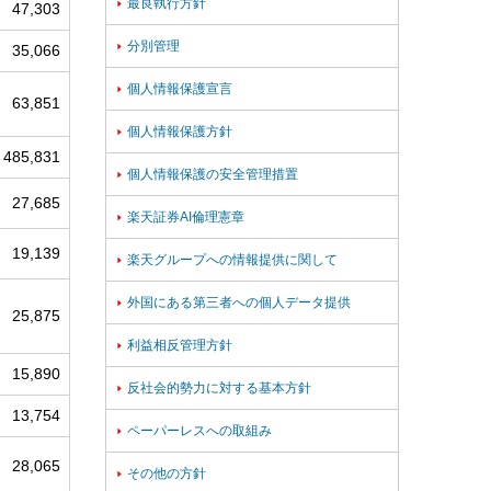
最良執行方針

47,303
分別管理

35,066
個人情報保護宣言

63,851
個人情報保護方針

485,831
個人情報保護の安全管理措置

27,685
楽天証券AI倫理憲章

19,139
楽天グループへの情報提供に関して

外国にある第三者への個人データ提供

25,875
利益相反管理方針

15,890
反社会的勢力に対する基本方針

13,754
ペーパーレスへの取組み

28,065
その他の方針
