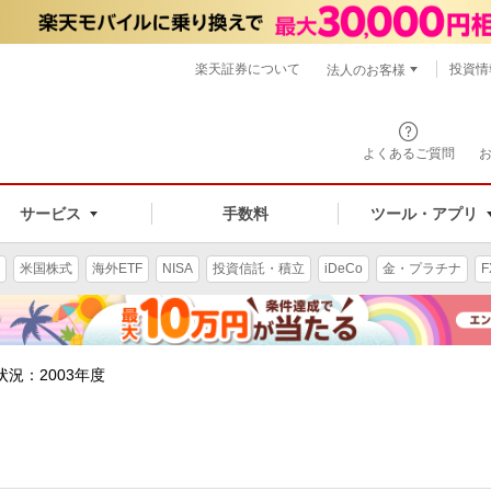
楽天証券について
投資情
法人のお客様
よくあるご質問
手数料
サービス
ツール・アプリ
米国株式
海外ETF
NISA
投資信託・積立
iDeCo
金・プラチナ
F
状況：2003年度