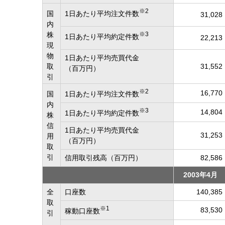
※2
国
1日あたり平均注文件数
31,028
内
株
※3
1日あたり平均約定件数
22,213
現
物
1日あたり平均売買代金
取
31,552
（百万円）
引
※2
16,770
国
1日あたり平均注文件数
内
※3
14,804
1日あたり平均約定件数
株
信
1日あたり平均売買代金
31,253
用
（百万円）
取
引
信用取引残高（百万円）
82,586
2003年4月
全
口座数
140,385
取
※1
83,530
稼動口座数
引