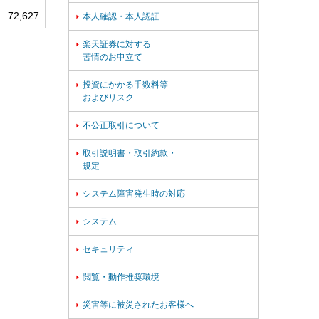
72,627
本人確認・本人認証

楽天証券に対する

苦情のお申立て
投資にかかる手数料等

およびリスク
不公正取引について

取引説明書・取引約款・

規定
システム障害発生時の対応

システム

セキュリティ

閲覧・動作推奨環境

災害等に被災されたお客様へ
