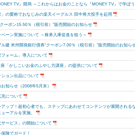
NEY TV』開局 ～これからはお金のことなら『MONEY TV』で学ぼ
」の愛称でおなじみの楽天イーグルス 田中将大投手を起用
クーポン15.50％（税引前）”販売開始のお知らせ
ペーン実施について ～株券入庫促進を狙う～
建 米州開発銀行債券“クーポン7.00％（税引前）”販売開始のお知ら
求フォーム」導入について
講座「かしこいお金のふやし方講座」の提供について
クション出品について
お知らせ（2008年5月末）
拡充について
ーアップ！超初心者でも、ステップにあわせてコンテンツが展開される
ニューアルを実施。
元サービス」の開始について
を保険でガード！