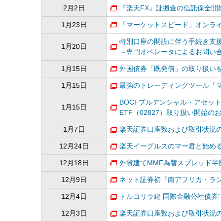
2月2日
『楽天FX』証拠金の信託保全開
1月23日
「マーケットスピード」オンラ
特別口座の開設に伴う手続き支
1月20日
～専門オペレータによるお問い
1月15日
外国債券「既発債」の取り扱い
1月15日
最強のトレーディングツール「
BOCI-プルデンシャル・アセット・
1月15日
ETF（02827）取り扱い開始の
1月7日
楽天証券口座数および取引状況のお
12月24日
楽天イーグルスのマー君と始める
12月18日
外貨建てMMF為替スプレッド半
12月9日
ネット証券初『南アフリカ・ラン
12月4日
トルコリラ建 国際金融公社債券“
12月3日
楽天証券口座数および取引状況のお