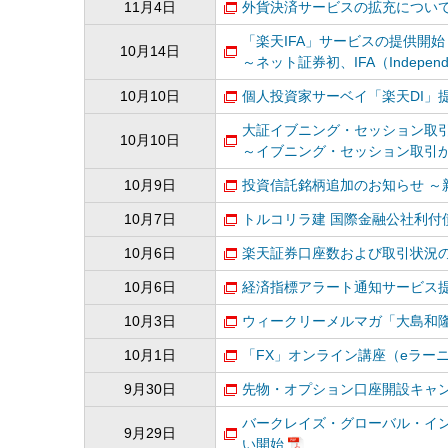
11月4日
外貨決済サービスの拡充につい
「楽天IFA」サービスの提供開始
10月14日
～ネット証券初、IFA（Independ
10月10日
個人投資家サーベイ「楽天DI」
大証イブニング・セッション取
10月10日
～イブニング・セッション取引が
10月9日
投資信託銘柄追加のお知らせ ～
10月7日
トルコリラ建 国際金融公社利付債
10月6日
楽天証券口座数および取引状況の
10月6日
経済指標アラート通知サービス
10月3日
ウィークリーメルマガ「大島和
10月1日
「FX」オンライン講座（eラー
9月30日
先物・オプション口座開設キャンペ
バークレイズ・グローバル・イン
9月29日
い開始