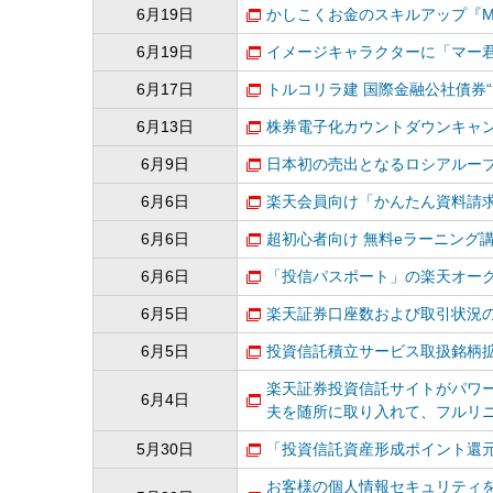
6月19日
かしこくお金のスキルアップ『MO
6月19日
イメージキャラクターに「マー君
6月17日
トルコリラ建 国際金融公社債券“
6月13日
株券電子化カウントダウンキャン
6月9日
日本初の売出となるロシアルーブル
6月6日
楽天会員向け「かんたん資料請
6月6日
超初心者向け 無料eラーニング
6月6日
「投信パスポート」の楽天オー
6月5日
楽天証券口座数および取引状況の
6月5日
投資信託積立サービス取扱銘柄
楽天証券投資信託サイトがパワ
6月4日
夫を随所に取り入れて、フルリ
5月30日
「投資信託資産形成ポイント還
お客様の個人情報セキュリティ