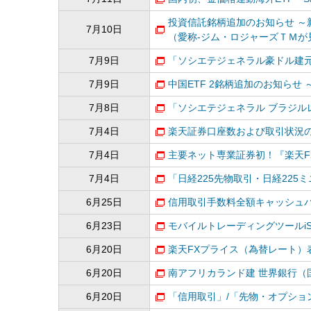
投資信託銘柄追加のお知らせ ～
7月10日
（愛称-ジム・ロジャーズＴＭが
7月9日
「ソシエテジェネラル豪ドル建元
7月9日
中国ETF 2銘柄追加のお知らせ
7月8日
「ソシエテジェネラル ブラジル
7月4日
楽天証券口座数および取引状況の
7月4日
主要ネット専業証券初！『楽天F
7月4日
「日経225先物取引・日経22
6月25日
信用取引手数料全額キャッシュ
6月23日
モバイルトレーディングツールiS
6月20日
楽天FXプライス（為替レート）
6月20日
南アフリカランド建 世界銀行（国
6月20日
「信用取引」/「先物・オプショ