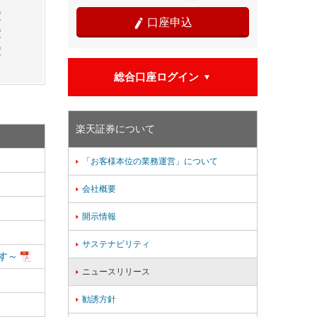
度
口座申込

度
度
総合口座ログイン

楽天証券について
「お客様本位の業務運営」について

会社概要

開示情報

サステナビリティ

す～
ニュースリリース

勧誘方針
