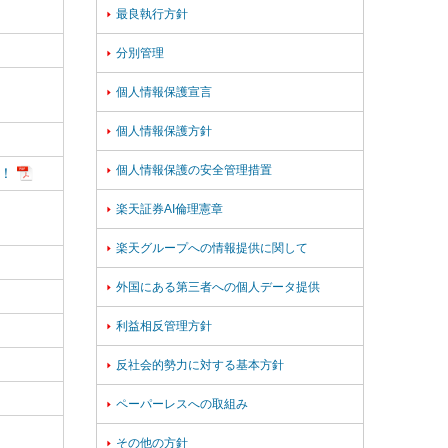
最良執行方針

分別管理

個人情報保護宣言

個人情報保護方針

個人情報保護の安全管理措置

！
楽天証券AI倫理憲章

楽天グループへの情報提供に関して

外国にある第三者への個人データ提供

利益相反管理方針

反社会的勢力に対する基本方針

ペーパーレスへの取組み

その他の方針
