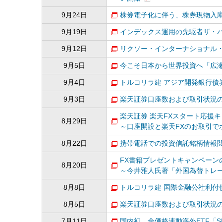
9月24日
株券電子化に伴う、株券現物入
9月19日
インデックス運用の先駆者ザ・バ
9月12日
リクソー・インターナショナル・
9月5日
今こそ日本から世界投資へ「広
9月4日
トルコリラ建 アジア開発銀行債券
9月3日
楽天証券口座数および取引状況の
楽天証券 楽天FXスタート応援
8月29日
～口座開設と楽天FXのお取引で
8月22日
携帯電話での投資信託銘柄情報
FX書籍プレゼントキャンペーン
8月20日
～今井雅人氏著「外国為替トレ
8月8日
トルコリラ建 国際金融公社利付債
8月5日
楽天証券口座数および取引状況の
7月11日
国内初、金価格連動海外ETF「SPD