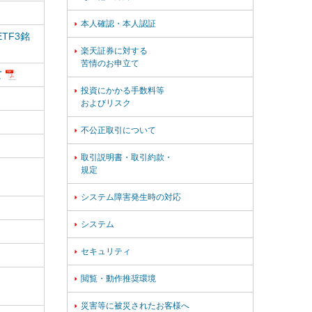
本人確認・本人認証

TF3銘
楽天証券に対する

苦情のお申立て
て
投資にかかる手数料等

およびリスク
不公正取引について

取引説明書・取引約款・

規定
システム障害発生時の対応

システム

セキュリティ

閲覧・動作推奨環境

災害等に被災されたお客様へ
