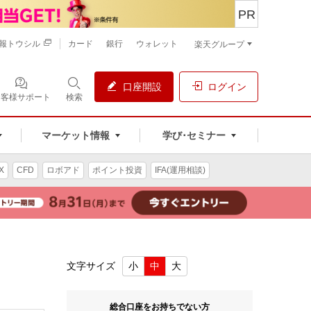
PR
報トウシル
カード
銀行
ウォレット
楽天グループ
口座開設
ログイン
お客様サポート
検索
マーケット情報
学び･セミナー
X
CFD
ロボアド
ポイント投資
IFA(運用相談)
文字サイズ
小
中
大
総合口座をお持ちでない方