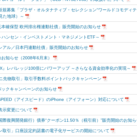
新規募集「プラザ・オルタナティブ・セレクション“ワールドコモディテ
見た地球）～
本確保型 欧州排出権連動社債」販売開始のお知らせ
 ～ハンセン・インベストメント・マネジメントETF～
レアル／日本円連動社債」販売開始のお知らせ
お知らせ（2008年6月末）
X』レバレッジ100倍にパワーアップ ～さらなる資金効率化の実現～
5ミニ先物取引」取引手数料ポイントバックキャンペーン
バックキャンペーンのお知らせ
PEED（アイスピード）のiPhone（アイフォーン）対応について
表示変更について
際復興開発銀行）債券“クーポン11.50％（税引前）”販売開始のお知ら
ン取引」口座設定約諾書の電子化サービスの開始について