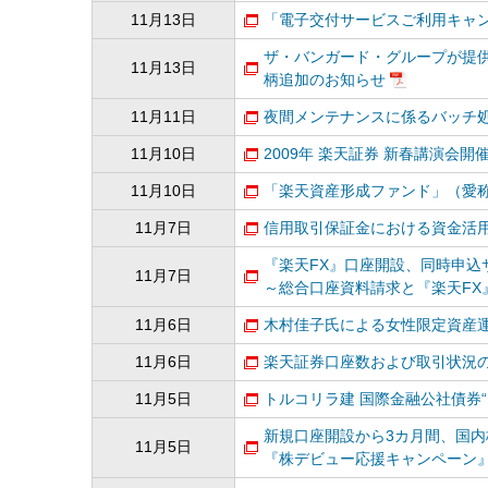
11月13日
「電子交付サービスご利用キャ
ザ・バンガード・グループが提供
11月13日
柄追加のお知らせ
11月11日
夜間メンテナンスに係るバッチ
11月10日
2009年 楽天証券 新春講演会開
11月10日
「楽天資産形成ファンド」（愛称
11月7日
信用取引保証金における資金活
『楽天FX』口座開設、同時申込
11月7日
～総合口座資料請求と『楽天FX
11月6日
木村佳子氏による女性限定資産運
11月6日
楽天証券口座数および取引状況のお
11月5日
トルコリラ建 国際金融公社債券“
新規口座開設から3カ月間、国内
11月5日
『株デビュー応援キャンペーン