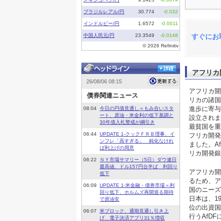
すぐにお
アフリカ
アフリカ開
リカの諸国
進歩に寄与
設立されま
最貧国を重
フリカ開発
ました。Af
リカ開発銀
アフリカ開
るため、ア
国のニーズ
日本は、1
位の出資国
行うAfD