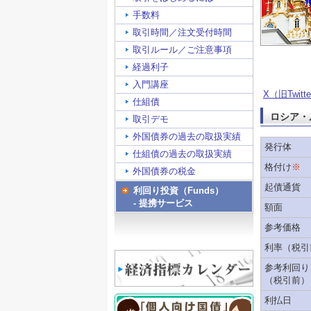
手数料
取引時間／注文受付時間
取引ルール／ご注意事項
経過利子
入門講座
X（旧Twitt
仕組債
ロシア・
取引デモ
外国債券の過去の取扱実績
発行体
仕組債の過去の取扱実績
格付け
※
外国債券の税金
起債通貨
利回り投資（Funds）
- 提携サービス
額面
参考価格
利率（税引
参考利回り
（税引前）
利払日