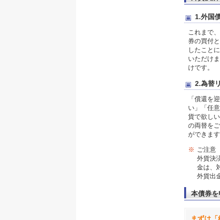
1.外
これまで、
券の買付と
したことに
いただけま
けです。
2.為
「償還を迎
い」「任意
貨で欲しい
の両替をご
ができます
※
ご注意
外貨決
金は、
外貨出
本債券を
まずは「