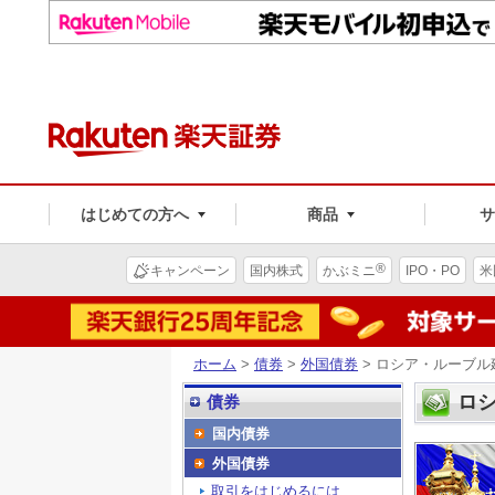
はじめての方へ
商品
®
キャンペーン
国内株式
かぶミニ
IPO・PO
米
ホーム
>
債券
>
外国債券
> ロシア・ルーブ
ロ
債券
国内債券
外国債券
取引をはじめるには