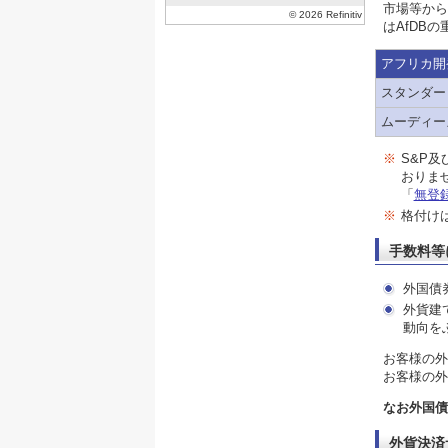
市場等から
はAfDB
アフリカ開
スタンダー
ムーディーズ
※
S&P
おりま
「
無登
※
格付け
手数料等
外国債
外貨建
動向を
お客様の外
お客様の外
なお外国債
外貨決済