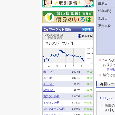
償還日
残存期間
受渡日
販売単位
※
S&P
おりま
「
無登
※
格付け
為替レー
ロシア
※
実際の
加味し