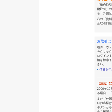
「総合取引
物取引）の
も「外国証
右の「資料
合取引口座
お取引は
右の「ウェ
をクリック
ログインす
柄を検索ま
さい。
債券お申
【注意】2
2000年
る場合、「
まだ「外国
いお客様は
ボタンから
のご確認も