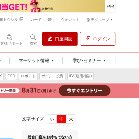
PR
報トウシル
カード
銀行
ウォレット
楽天グループ
口座開設
ログイン
お客様サポート
検索
マーケット情報
学び･セミナー
X
CFD
ロボアド
ポイント投資
IFA(運用相談)
！
文字サイズ
小
中
大
総合口座をお持ちでない方