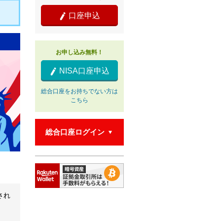
口座申込

お申し込み無料！
NISA口座申込

総合口座をお持ちでない方は
こちら
総合口座ログイン

され