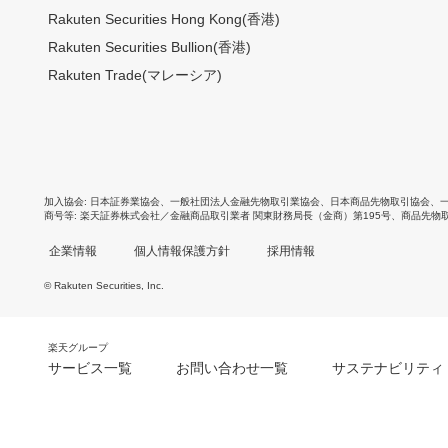
Rakuten Securities Hong Kong(香港)
Rakuten Securities Bullion(香港)
Rakuten Trade(マレーシア)
加入協会
日本証券業協会
、
一般社団法人金融先物取引業協会
、
日本商品先物取引協会
、
商号等
楽天証券株式会社／金融商品取引業者 関東財務局長（金商）第195号、商品先物
企業情報
個人情報保護方針
採用情報
© Rakuten Securities, Inc.
楽天グループ
サービス一覧
お問い合わせ一覧
サステナビリティ