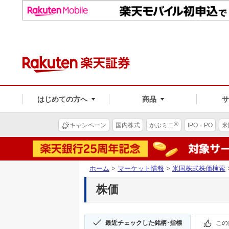
はじめての方へ
商品
®
キャンペーン
国内株式
かぶミニ
IPO・PO
米
ホーム
>
マーケット情報
>
米国株式株価検索
株価
最近チェックした銘柄･指標
この