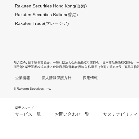
Rakuten Securities Hong Kong(香港)
Rakuten Securities Bullion(香港)
Rakuten Trade(マレーシア)
加入協会
日本証券業協会
、
一般社団法人金融先物取引業協会
、
日本商品先物取引協会
、
商号等
楽天証券株式会社／金融商品取引業者 関東財務局長（金商）第195号、商品先物
企業情報
個人情報保護方針
採用情報
© Rakuten Securities, Inc.
楽天グループ
サービス一覧
お問い合わせ一覧
サステナビリティ