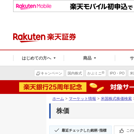
はじめての方へ
商品
®
キャンペーン
国内株式
かぶミニ
IPO・PO
米
ホーム
>
マーケット情報
>
米国株式株価検索
株価
最近チェックした銘柄･指標
この