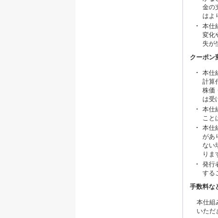
金の
はよ
本仕
変化
失が
クーポン
本仕
計算
株価
は受
本仕
こと
本仕
があ
ない
りま
発行
する
手数料な
本仕組
いただ