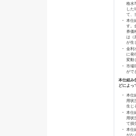
格水
した
て、
本仕
す。
券価
は（
が生
金利
に発
変動
市場
がで
本仕組み
どによっ
本仕
用状
生じ
本仕
用状
て損
本仕
がな