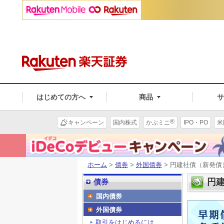
はじめての方へ
商品
®
キャンペーン
国内株式
かぶミニ
IPO・PO
米
ホーム
>
債券
>
外国債券
> 円建社債（新発債
円
債券
国内債券
外国債券
取引をはじめるには