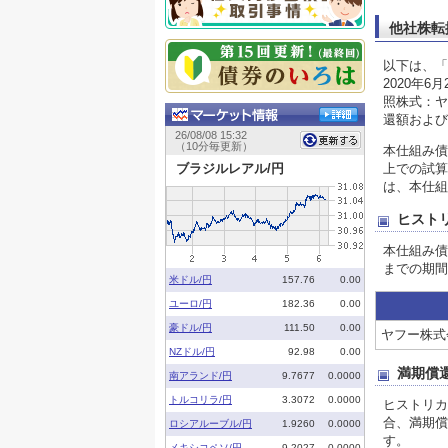
他社株転
以下は、「
2020年
照株式：ヤ
還額および
本仕組み債
上での試算
は、本仕組
ヒスト
本仕組み債
までの期間
ヤフー株式会
満期償
ヒストリカ
合、満期償
す。