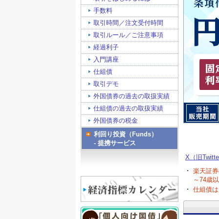
手数料
取引時間／注文受付時間
取引ルール／ご注意事項
経過利子
入門講座
仕組債
取引デモ
外国債券の過去の取扱実績
仕組債の過去の取扱実績
外国債券の税金
利回り投資（Funds）
- 提携サービス
X（旧Twitt
楽天証券
～74歳
仕組債は