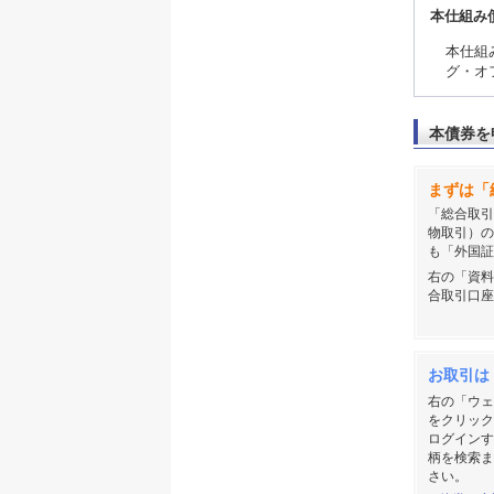
本仕組み
本仕組
グ・オ
本債券を
まずは「
「総合取引
物取引）の
も「外国証
右の「資料
合取引口座
お取引は
右の「ウェ
をクリック
ログインす
柄を検索ま
さい。