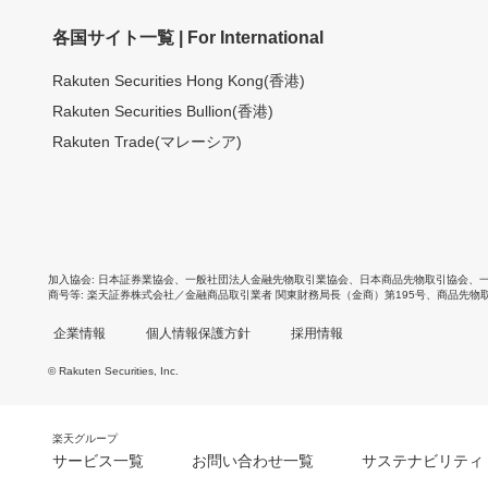
各国サイト一覧 | For International
Rakuten Securities Hong Kong(香港)
Rakuten Securities Bullion(香港)
Rakuten Trade(マレーシア)
加入協会
日本証券業協会
、
一般社団法人金融先物取引業協会
、
日本商品先物取引協会
、
商号等
楽天証券株式会社／金融商品取引業者 関東財務局長（金商）第195号、商品先物
企業情報
個人情報保護方針
採用情報
© Rakuten Securities, Inc.
楽天グループ
サービス一覧
お問い合わせ一覧
サステナビリティ