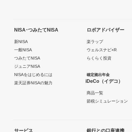
NISA･つみたてNISA
ロボアドバイザー
新NISA
楽ラップ
一般NISA
ウェルスナビ×R
つみたてNISA
らくらく投資
ジュニアNISA
NISAをはじめるには
確定拠出年金
iDeCo（イデコ）
楽天証券NISAの魅力
商品一覧
節税シミュレーション
サービス
銀行との口座連携