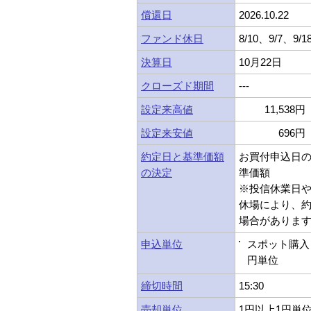
償還日
2026.10.22
ファンド休日
8/10、9/7、9/1
決算日
10月22日
クローズド期間
---
設定来高値
11,538円 
設定来安値
696円 
約定日と基準価額
お買付申込日
の決定
準価額
※投信休業日
休場により、
場合がありま
申込単位
スポット購入：
円単位
締切時間
15:30
売却単位
1円以上1円単