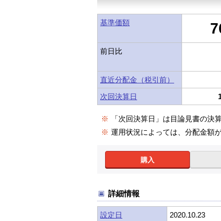
基準価額
7
前日比
直近分配金（税引前）
次回決算日
※
「次回決算日」は目論見書の決
※
運用状況によっては、分配金額
購入
詳細情報
設定日
2020.10.23