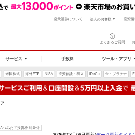
楽天証券について
投資情
法人のお客様
よくあるご質問
手数料
サービス
ツール・アプリ
米国株式
海外ETF
NISA
投資信託・積立
iDeCo
金・プラチナ
F
ベア
ISAつみたて投資枠 対象外
2026年08月06日更新(
データ更新タイミ