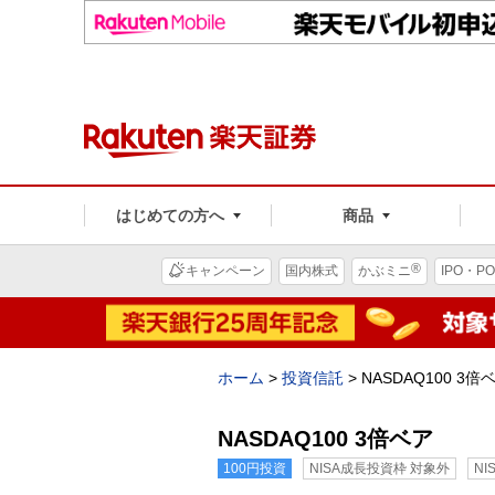
はじめての方へ
商品
®
キャンペーン
国内株式
かぶミニ
IPO・PO
ホーム
>
投資信託
>
NASDAQ100 3倍
NASDAQ100 3倍ベア
100円投資
NISA成長投資枠 対象外
N