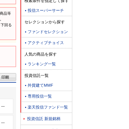
検索条件を指定して探す
投信スーパーサーチ

融商品等
。
セレクションから探す
を下回る
ファンドセレクション

アクティブチョイス

人気の商品を探す
ランキング一覧

投資信託一覧
外貨建てMMF

専用投信一覧

---
楽天投信ファンド一覧

投資信託 新規銘柄

---