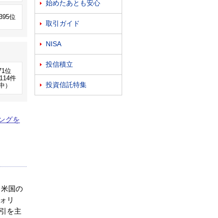
始めたあとも安心

,395位
取引ガイド

NISA

投信積立

71位
114件
投資信託特集
中）

ングを
、
、米国の
ォリ
引を主