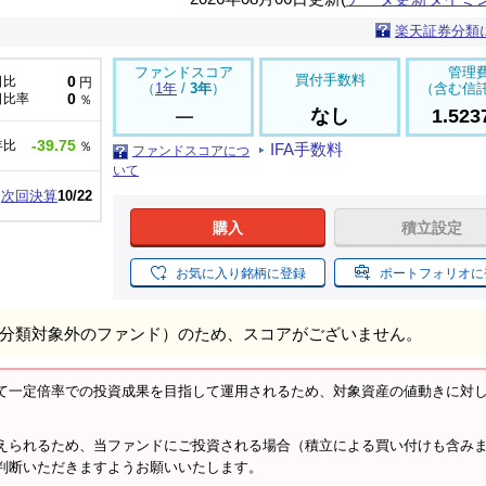
楽天証券分類
ファンドスコア
管理
買付手数料
0
日比
円
（
1年
/
3年
）
（含む信
0
日比率
％
なし
1.52
-39.75
年比
％
IFA手数料
ファンドスコアにつ
いて
次回決算
10/22
購入
積立設定
お気に入り銘柄に登録
ポートフォリオに
分類対象外のファンド）のため、スコアがございません。
て一定倍率での投資成果を目指して運用されるため、対象資産の値動きに対
。
えられるため、当ファンドにご投資される場合（積立による買い付けも含み
判断いただきますようお願いいたします。