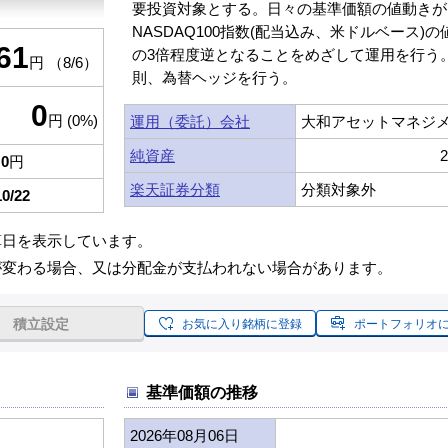
要投資対象とする。日々の基準価額の値動きが
NASDAQ100指数(配当込み、米ドルベース)の
61
の3倍程度逆となることをめざして運用を行う
円 （8/6）
則、為替ヘッジを行う。
0
円 (0%)
運用（委託）会社
大和アセットマネジ
純資産
0
円
楽天証券分類
分類対象外
10/22
算日を表示しています。
が変わる場合、又は分配金が支払われない場合があります。
積立設定
お気に入り銘柄に登録
ポートフォリオ
基準価額の推移
2026年08月06日