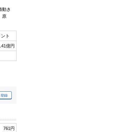
値動き
。原
メント
2.41億円
に登録
761円