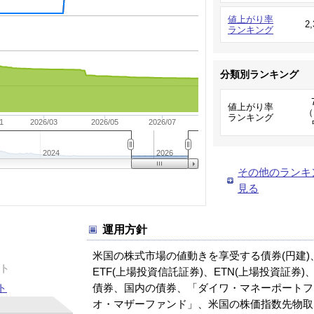
値上がり率
2
ランキング
分類別ランキング
値上がり率
（
ランキング
1
2026/03
2026/05
2026/07
2024
2026
その他のランキ
見る
運用方針
米国の株式市場の値動きを享受する債券(円建)
ト
ETF(上場投資信託証券)、ETN(上場投資証券)
ト
債券、国内の債券、「ダイワ・マネーポートフ
オ・マザーファンド」、米国の株価指数先物取