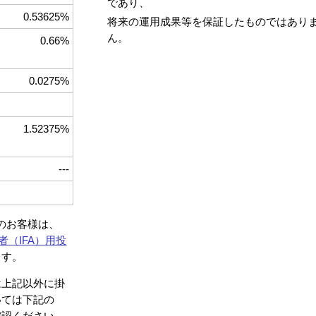
であり、
0.53625%
将来の運用成果等を保証したものではあり
ん。
0.66%
0.0275%
1.52375%
---
約のお客様は、
者（IFA）用投
ます。
は上記以外に掛
いては下記の
確認ください。