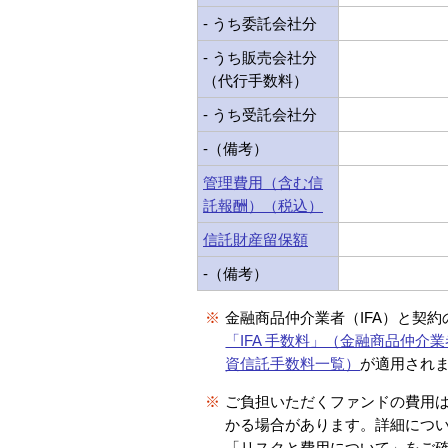
- うち委託会社分
- うち販売会社分
（代行手数料）
- うち受託会社分
-（備考）
管理費用（含む信
託報酬）（税込）
信託財産留保額
-（備考）
※
金融商品仲介業者（IFA）と契
「IFA 手数料」（金融商品仲介業
資信託手数料一覧）
が適用され
※
ご負担いただくファンドの費用
かる場合があります。詳細につ
「リスクと費用について」をご