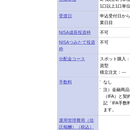
1口以上1口単
受渡日
申込受付日から
業日目
NISA成長投資枠
不可
NISAつみたて投資
不可
枠
分配金コース
スポット購入：受
資型
積立注文：---
手数料
なし
注）金融商品
（IFA）と
記「IFA手
ます。
運用管理費用（信
託報酬）（税込）