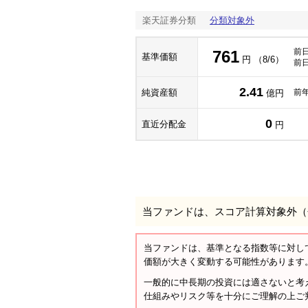
楽天証券分類
分類対象外
前
761
基準価額
円 （8/6）
前
2.41
純資産額
前
億円
0
直近分配金
円
当ファンドは、スコア計算対象外（
当ファンドは、基準となる指数等に対し
価額が大きく変動する可能性があります
一般的に中長期の投資には適さないと考
仕組みやリスク等を十分にご理解の上ご