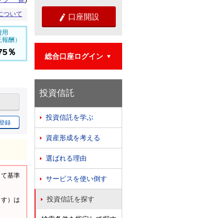
について
口座開設

費用
託報酬）
375％
総合口座ログイン

投資信託
投資信託を学ぶ

登録
資産形成を考える

選ばれる理由

して基準
サービスを使い倒す

投資信託を探す
ます）は
