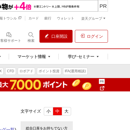
PR
報トウシル
カード
銀行
ウォレット
楽天グループ
口座開設
ログイン
お客様サポート
検索
マーケット情報
学び･セミナー
X
CFD
ロボアド
ポイント投資
IFA(運用相談)
文字サイズ
小
中
大
総合口座をお持ちでない方
ング一覧
)