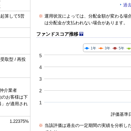
過
位
※
運用状況によっては、分配金額が変わる場
起算して5営
は分配金が支払われない場合があります。
ファンドスコア推移
1年
3年
5年
5
取型 / 再投
4
3
仲介業者
2
契約のお客様は下
1
数料」が適用され
評価基準日:--
1.22375%
※
当該評価は過去の一定期間の実績を分析し