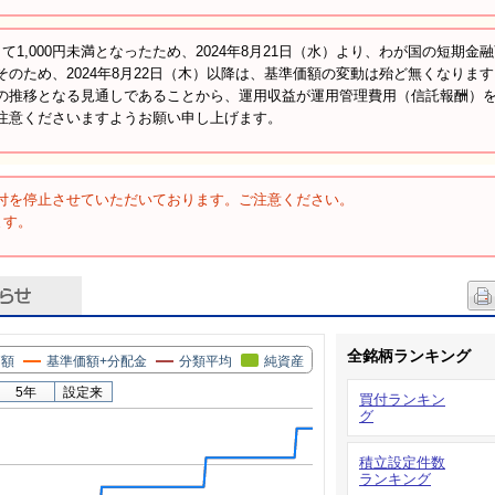
1,000円未満となったため、2024年8月21日（水）より、わが国の短期金
のため、2024年8月22日（木）以降は、基準価額の変動は殆ど無くなります
の推移となる見通しであることから、運用収益が運用管理費用（信託報酬）
注意くださいますようお願い申し上げます。
付を停止させていただいております。ご注意ください。
ます。
全銘柄ランキング
価額
基準価額+分配金
分類平均
純資産
5年
設定来
買付ランキン
グ
積立設定件数
ランキング