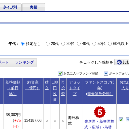
年代：
指定なし
20代
30代
40代
50代
60代以上
ポート
ランキング
チェックした銘柄を
お気に入りファンド登録
ポートフォリ
会
基準価額
純資産
積
100
再
アセッ
ファンドスコア(3
お気
（前日
（億円）
立
円
投
トタイ
年)
入り
比）
投
資
プ
(楽天証券分類）
資
38,302円
海外株
ｯ
（
+75
134197.06
○
○
○
先進国・新興国株
式
円
）
式（広域）-為替