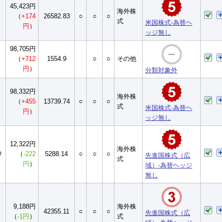
45,423円
海外株
（
+174
26582.83
○
○
○
式
米国株式-為替ヘ
円
）
ッジ無し
98,705円
（
+712
1554.9
○
○
その他
円
）
分類対象外
98,332円
海外株
（
+455
13739.74
○
○
○
式
米国株式-為替ヘ
円
）
ッジ無し
12,322円
海外株
ﾌ
（
-222
5288.14
○
○
○
先進国株式（広
式
円
）
域）-為替ヘッジ
無し
9,188円
海外株
42355.11
○
○
○
先進国株式（広
（
-1円
）
式