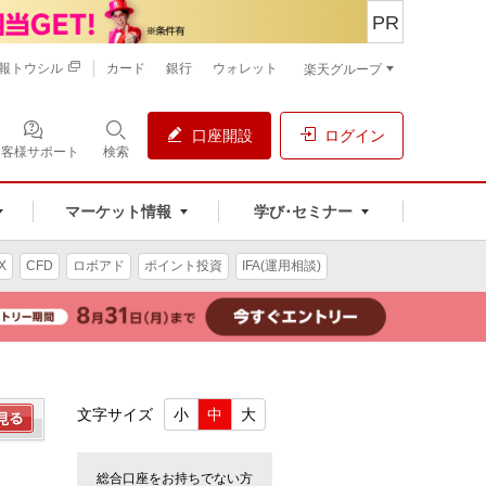
PR
報トウシル
カード
銀行
ウォレット
楽天グループ
口座開設
ログイン
お客様サポート
検索
マーケット情報
学び･セミナー
X
CFD
ロボアド
ポイント投資
IFA(運用相談)
文字サイズ
小
中
大
総合口座をお持ちでない方