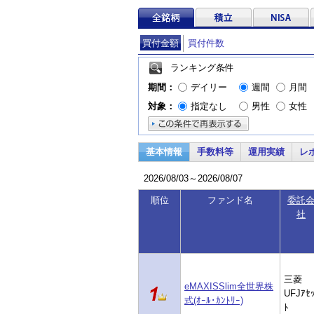
買付金額
買付件数
ランキング条件
期間：
デイリー
週間
月間
対象：
指定なし
男性
女性
基本情報
手数料等
運用実績
レ
2026/08/03～2026/08/07
順位
ファンド名
委託
社
三菱
eMAXISSlim全世界株
UFJｱｾ
式(ｵｰﾙ･ｶﾝﾄﾘｰ)
ﾄ