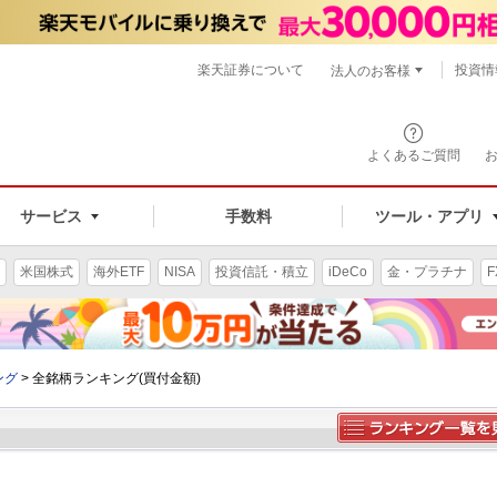
楽天証券について
投資情
法人のお客様
よくあるご質問
手数料
サービス
ツール・アプリ
米国株式
海外ETF
NISA
投資信託・積立
iDeCo
金・プラチナ
F
ング
>
全銘柄ランキング(買付金額)