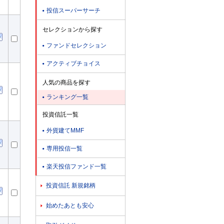
投信スーパーサーチ

セレクションから探す
ファンドセレクション

アクティブチョイス

人気の商品を探す
ランキング一覧

投資信託一覧
外貨建てMMF

専用投信一覧

楽天投信ファンド一覧

投資信託 新規銘柄

始めたあとも安心
