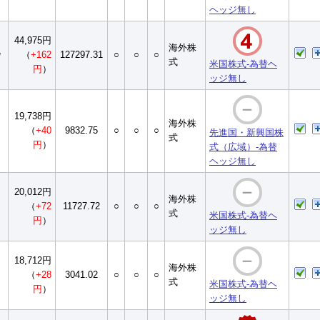
ヘッジ無し
44,975円
海外株
ｯ
（
+162
127297.31
○
○
○
式
米国株式-為替ヘ
円
）
ッジ無し
19,738円
海外株
（
+40
9832.75
○
○
○
先進国・新興国株
式
円
）
式（広域）-為替
ヘッジ無し
20,012円
海外株
（
+72
11727.72
○
○
○
式
米国株式-為替ヘ
円
）
ッジ無し
18,712円
海外株
（
+28
3041.02
○
○
○
式
米国株式-為替ヘ
円
）
ッジ無し