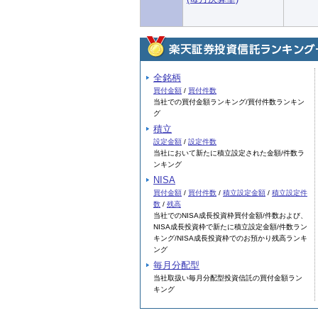
全銘柄
買付金額
/
買付件数
当社での買付金額ランキング/買付件数ランキン
グ
積立
設定金額
/
設定件数
当社において新たに積立設定された金額/件数ラ
ンキング
NISA
買付金額
/
買付件数
/
積立設定金額
/
積立設定件
数
/
残高
当社でのNISA成長投資枠買付金額/件数および、
NISA成長投資枠で新たに積立設定金額/件数ラン
キング/NISA成長投資枠でのお預かり残高ランキ
ング
毎月分配型
当社取扱い毎月分配型投資信託の買付金額ラン
キング