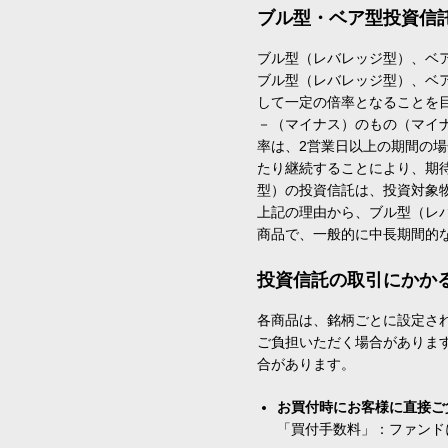
ブル型・ベア型投資信
ブル型（レバレッジ型）、ベ
ブル型（レバレッジ型）、ベ
して一定の倍率となることを
－（マイナス）のもの（マイ
率は、2営業日以上の期間の
たり継続することにより、期
型）の投資信託は、投資対象
上記の理由から、ブル型（レ
商品で、一般的に中長期間的
投資信託の取引にかか
各商品は、銘柄ごとに設定され
ご負担いただく場合がありま
合があります。
お買付時にお客様に直接ご
「買付手数料」：ファンド