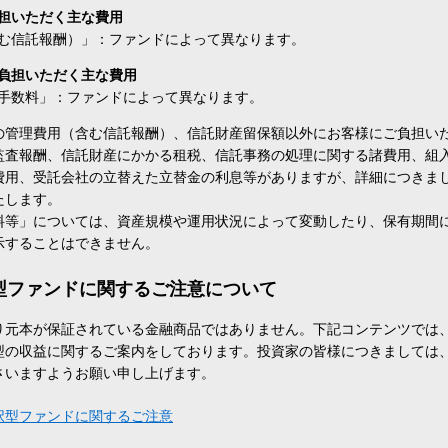
担いただく主な費用
む信託報酬）」：ファンドによって異なります。
負担いただく主な費用
手数料」：ファンドによって異なります。
の管理費用（含む信託報酬）、信託財産留保額以外にお客様にご負担い
監査報酬、信託財産にかかる租税、信託事務の処理に関する諸費用、組
費用、受託会社の立替えた立替金の利息等がありますが、詳細につきま
たします。
料等」については、資産規模や運用状況によって変動したり、保有期間
示することはできません。
型ファンドに関するご注意について
り元本が保証されている金融商品ではありません。下記コンテンツでは
型の収益に関するご案内をしております。投資家の皆様につきましては
さいますようお願い申し上げます。
択型ファンドに関するご注意