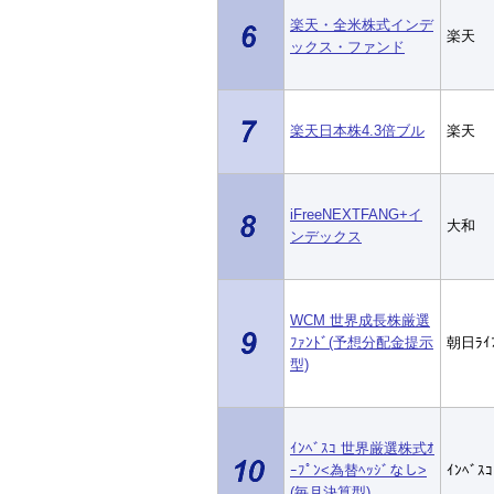
楽天・全米株式インデ
楽天
ックス・ファンド
楽天日本株4.3倍ブル
楽天
iFreeNEXTFANG+イ
大和
ンデックス
WCM 世界成長株厳選
ﾌｧﾝﾄﾞ(予想分配金提示
朝日ﾗｲ
型)
ｲﾝﾍﾞｽｺ 世界厳選株式ｵ
ｰﾌﾟﾝ<為替ﾍｯｼﾞなし>
ｲﾝﾍﾞｽｺ
(毎月決算型)