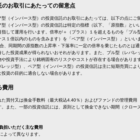
託のお取引にあたっての留意点
ア型（インバース型）の投資信託のお取引にあたっては、以下の点にご
ア型（インバース型）の投資信託は特定の指標（以下、「原指数」とい
目指して運用を行います。倍率が＋（プラス）１を超えるものを「ブル
ナス１倍以内のものを含みます）を「ベア型（インバース型）」といい
場合、同期間の原指数の上昇率・下落率に一定の倍率を乗じたものとは
待した投資成果が得られないおそれがあります。また、ブル型（レバレ
物や投資手法により銘柄固有のリスクやコストが存在する場合がありま
バレッジ型）、ベア型（インバース型）の投資信託は主に短期売買によ
な投資の目的に適合しない場合があります。
る費用
た買付又は換金手数料（最大税込4.40％）およびファンドの管理費用
す。また、一部の投資信託には、原則として換金できない期間（クロー
負担いただく主な費用
によって異なります。