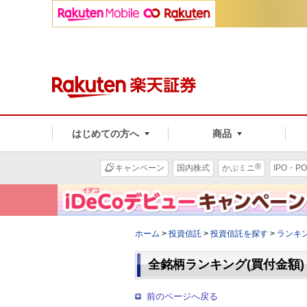
はじめての方へ
商品
®
キャンペーン
国内株式
かぶミニ
IPO・PO
ホーム
>
投資信託
>
投資信託を探す
>
ランキ
全銘柄ランキング(買付金額)
前のページへ戻る