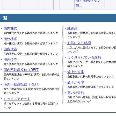
域）-為替ヘッジ
無し
国内株式
純資産
国内株式に投資する銘柄の買付金額ランキング
当社取扱い銘柄のうち純資産総額が大き
ランキング
海外株式
お気に入り銘柄
海外株式に投資する銘柄の買付金額ランキング
お気に入りに登録されている件数の多い
国内債券
ンキング
国内債券に投資する銘柄の買付金額ランキング
よく見られている銘柄
海外債券
当社においてアクセスされている件数の
海外債券に投資する銘柄の買付金額ランキング
柄ランキング
国内不動産投信（REIT)
値上がり率
国内不動産投信（REIT)に投資する銘柄の買付金
当社取扱い銘柄の騰落率上位ランキング
額ランキング
値下がり率
海外不動産投信（REIT)
当社取扱い銘柄の騰落率下位ランキング
海外不動産投信（REIT)に投資する銘柄の買付金
買い越金額
額ランキング
当社での買い越金額（買付金額－解約金
ミックスアセット
上位銘柄ランキング
様々なアセットに投資する銘柄の買付金額ラン
キング