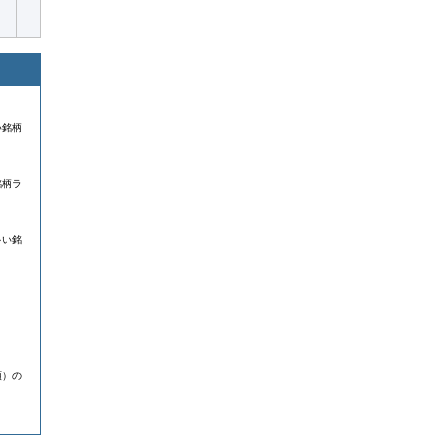
い銘柄
銘柄ラ
多い銘
額）の