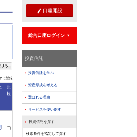
口座開設

総合口座ログイン

投資信託
投資信託を学ぶ

オに登録
資産形成を考える

に
比
較
選ばれる理由

サービスを使い倒す

投資信託を探す

検索条件を指定して探す