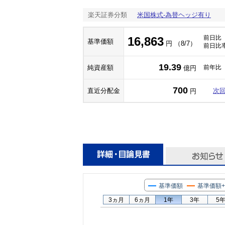
楽天証券分類
米国株式-為替ヘッジ有り
前日比
16,863
基準価額
円 （8/7）
前日比
19.39
純資産額
前年比
億円
700
直近分配金
次
円
基準価額
基準価額
3ヵ月
6ヵ月
1年
3年
5