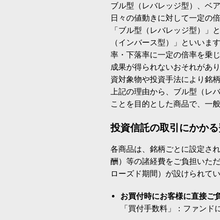
ブル型（レバレッジ型）、ベ
日々の値動きに対して一定の
「ブル型（レバレッジ型）」
（インバース型）」といいます
率・下落率に一定の倍率を乗
成果が得られないおそれがあ
資対象物や投資手法により銘
上記の理由から、ブル型（レ
ことを目的とした商品で、一
投資信託の取引にかかる
各商品は、銘柄ごとに設定され
酬）等の諸経費をご負担いた
ローズド期間）が設けられて
お買付時にお客様に直接ご
「買付手数料」：ファンド