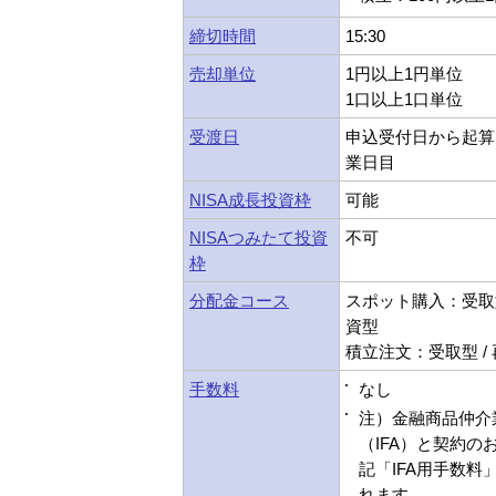
締切時間
15:30
売却単位
1円以上1円単位
1口以上1口単位
受渡日
申込受付日から起算
業日目
NISA成長投資枠
可能
NISAつみたて投資
不可
枠
分配金コース
スポット購入：受取型
資型
積立注文：受取型 /
手数料
なし
注）金融商品仲介
（IFA）と契約の
記「IFA用手数料
れます。