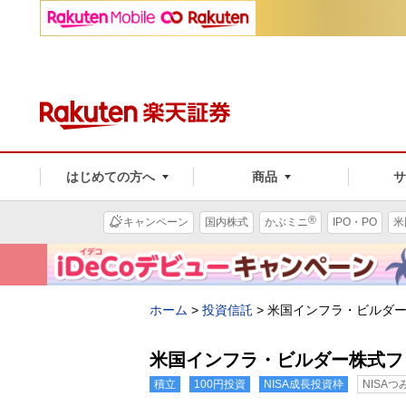
はじめての方へ
商品
®
キャンペーン
国内株式
かぶミニ
IPO・PO
米
ホーム
>
投資信託
>
米国インフラ・ビルダ
米国インフラ・ビルダー株式フ
積立
100円投資
NISA成長投資枠
NISA