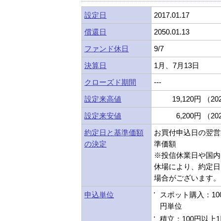
設定日
2017.01.17
償還日
2050.01.13
ファンド休日
9/7
決算日
1月、7月13日
クローズド期間
---
設定来高値
19,120円 （202
設定来安値
6,200円 （202
約定日と基準価額
お買付申込日の翌営
の決定
準価額
※投信休業日や国内
休場により、約定日
場合がございます。
申込単位
スポット購入：10
円単位
積立：100円以上