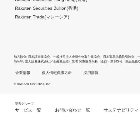
Rakuten Securities Bullion(香港)
Rakuten Trade(マレーシア)
加入協会
日本証券業協会
、
一般社団法人金融先物取引業協会
、
日本商品先物取引協会
、
商号等
楽天証券株式会社／金融商品取引業者 関東財務局長（金商）第195号、商品先物
企業情報
個人情報保護方針
採用情報
© Rakuten Securities, Inc.
楽天グループ
サービス一覧
お問い合わせ一覧
サステナビリティ
m