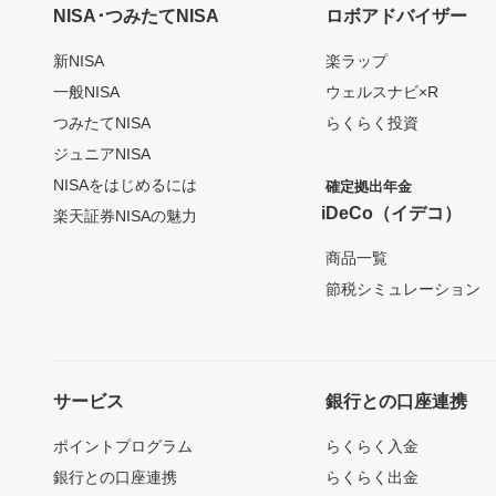
NISA･つみたてNISA
ロボアドバイザー
新NISA
楽ラップ
一般NISA
ウェルスナビ×R
つみたてNISA
らくらく投資
ジュニアNISA
NISAをはじめるには
確定拠出年金
iDeCo（イデコ）
楽天証券NISAの魅力
商品一覧
節税シミュレーション
サービス
銀行との口座連携
ポイントプログラム
らくらく入金
銀行との口座連携
らくらく出金