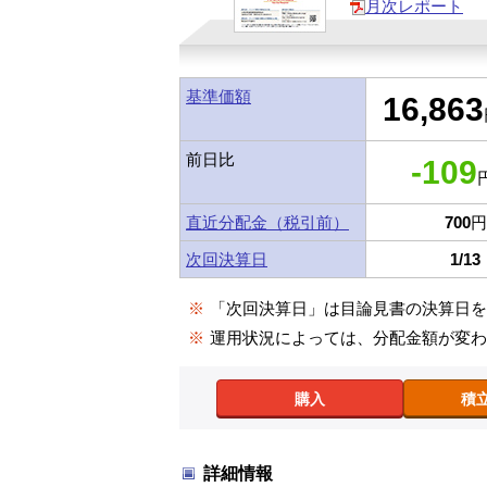
月次レポート
基準価額
16,863
前日比
-109
円
直近分配金（税引前）
700
円
次回決算日
1/13
※
「次回決算日」は目論見書の決算日
※
運用状況によっては、分配金額が変
購入
積
詳細情報