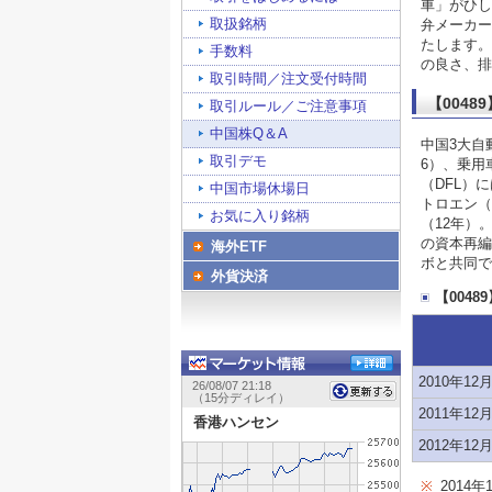
車」がひし
取扱銘柄
弁メーカー
たします。
手数料
の良さ、排
取引時間／注文受付時間
【004
取引ルール／ご注意事項
中国株Q＆A
中国3大自
取引デモ
6）、乗用
（DFL）
中国市場休場日
トロエン（
お気に入り銘柄
（12年）
の資本再編
海外ETF
ボと共同で
外貨決済
【004
2010年12
2011年12
2012年12
※
2014