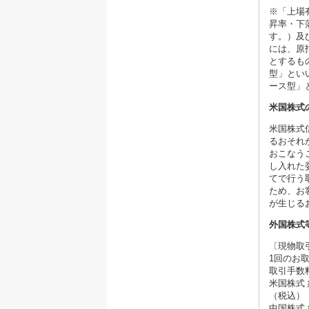
※「上場
昇率・下
す。）及
には、原
とするも
型」とい
ース型」
米国株式
米国株式
るおそれ
おこなう
し入れた
てで行う
ため、お
が生じる
外国株式
〔現物取
1回のお
取引手数
米国株式
（税込）
中国株式 