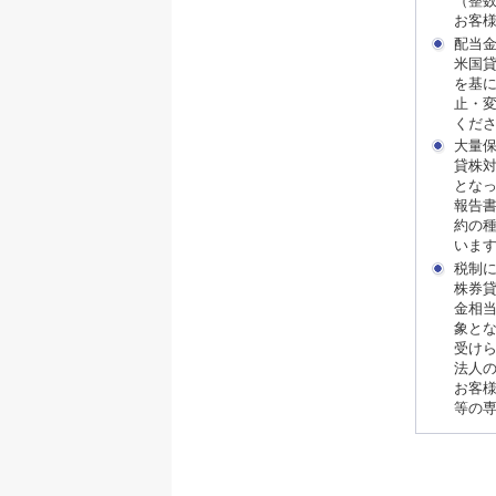
（整
お客
配当
米国
を基
止・
くだ
大量
貸株
となった
報告
約の
いま
税制
株券
金相
象と
受け
法人
お客
等の