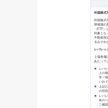
外国株式
外国株式
替相場の
（ETF
対象とな
不動産投
るおそれ
レバレッ
上場有価
あたって
レバレ
上の
常一
いお
上記の
の目
レバレ
有の
ご確