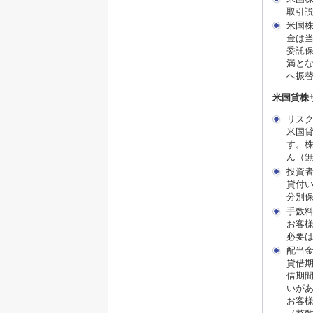
取引
米国
金は当
委託保
満と
へ振
米国貸株
リス
米国
す。
ん（
投資
貸付
分別
手数
お客
必要
配当
貸借
借期
いが
お客