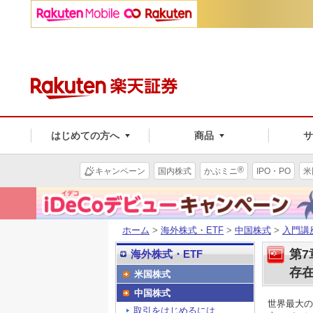
はじめての方へ
商品
®
キャンペーン
国内株式
かぶミニ
IPO・PO
米
ホーム
>
海外株式・ETF
>
中国株式
>
入門講
第
海外株式・ETF
存
米国株式
中国株式
世界最大の
取引をはじめるには