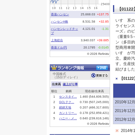
【011
いすゞ系の
ライセンス
ーズ」のピ
（重量9.
ン（多目的
型商用車開
いすゞが7
立。慶鈴汽
す。生産技
結びました
【011
2010年12
2011年12
2012年12
※
2014