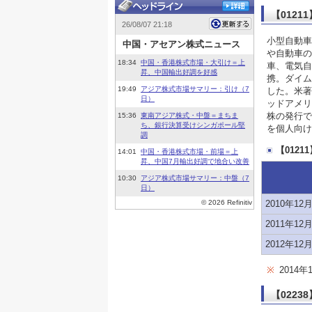
【0121
小型自動車
や自動車の
車、電気自
携。ダイム
した。米著
ッドアメリ
株の発行で
を個人向け
【012
2010年12
2011年12
2012年12
※
2014
【022