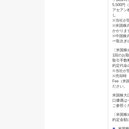
5,500
アセアン
し
※当社が
※米国株
かかりま
※中国株
ー取次ぎ
〔米国株
1回のお
取引手数
約定代金
※当社が
※売却時
Fee（
ださい。
米国株大
口優遇は
ご参照く
〔米国株
約定金額
米国