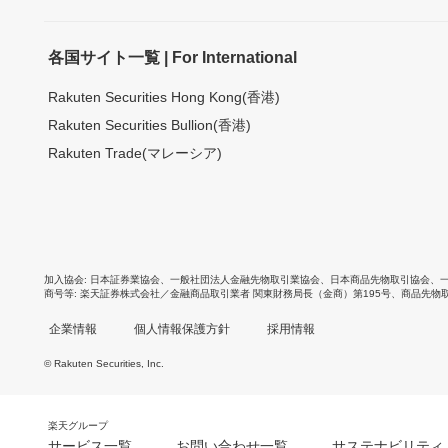
各国サイト一覧 | For International
Rakuten Securities Hong Kong(香港)
Rakuten Securities Bullion(香港)
Rakuten Trade(マレーシア)
加入協会
日本証券業協会
、
一般社団法人金融先物取引業協会
、
日本商品先物取引協会
、
商号等
楽天証券株式会社／金融商品取引業者 関東財務局長（金商）第195号、商品先物
企業情報
個人情報保護方針
採用情報
© Rakuten Securities, Inc.
楽天グループ
サービス一覧
お問い合わせ一覧
サステナビリティ