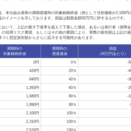
は、本仕組み債券の満期償還時の対象銘柄終値（例として当初価格が2,100円
益のイメージを示しております。損益は額面金額50万円に対するものです。
において、上記の最大下落率を超えて下落した場合、あるいは発行者（保障会
）の信用リスク要因、もしくはその他の要因により、実際の損失額は上記の過
基づく想定損失額からさらに拡大する可能性があります。
満期時の
満期時の
損益
対象銘柄終値
償還価値
（50万円あたり）
0円
0％
-
420円
20％
-
840円
40％
-
1,260円
60％
-
1,680円
80％
-
1,890円
90％
2,100円
100％
2,310円
100％
2,520円
100％