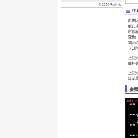
中
原則
仮に
市場
変動
関わ
（1
上記
価格
上記
は流
参照