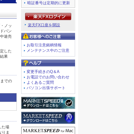
暗証番号は定期的に更新
楽天FX口座を開設
項・ノッ
ドバン
お客様へのご注意
中途売
お取引注意銘柄情報
メンテナンス中のご注意
定した
結果
よくあるご質問
変更手続きのQ＆A
お電話でのお問い合わせ
日までの
よくあるご質問
パソコン出張サポート
した場
なりま