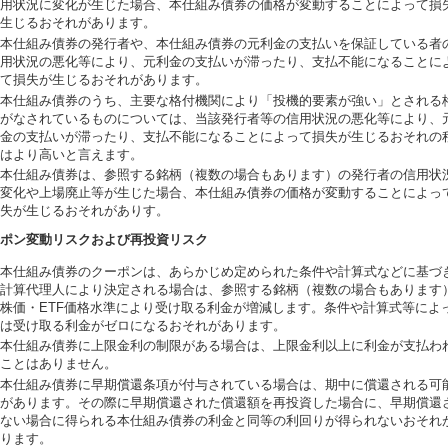
用状況に変化が生じた場合、本仕組み債券の価格が変動することによって損
生じるおそれがあります。
本仕組み債券の発行者や、本仕組み債券の元利金の支払いを保証している者
用状況の悪化等により、元利金の支払いが滞ったり、支払不能になることに
て損失が生じるおそれがあります。
本仕組み債券のうち、主要な格付機関により「投機的要素が強い」とされる
がなされているものについては、当該発行者等の信用状況の悪化等により、
金の支払いが滞ったり、支払不能になることによって損失が生じるおそれの
はより高いと言えます。
本仕組み債券は、参照する銘柄（複数の場合もあります）の発行者の信用状
変化や上場廃止等が生じた場合、本仕組み債券の価格が変動することによっ
失が生じるおそれがありす。
ポン変動リスクおよび再投資リスク
本仕組み債券のクーポンは、あらかじめ定められた条件や計算式などに基づ
計算代理人により決定される場合は、参照する銘柄（複数の場合もあります
株価・ETF価格水準により受け取る利金が増減します。条件や計算式等によ
は受け取る利金がゼロになるおそれがあります。
本仕組み債券に上限金利の制限がある場合は、上限金利以上に利金が支払わ
ことはありません。
本仕組み債券に早期償還条項が付与されている場合は、期中に償還される可
があります。その際に早期償還された償還額を再投資した場合に、早期償還
ない場合に得られる本仕組み債券の利金と同等の利回りが得られないおそれ
ります。