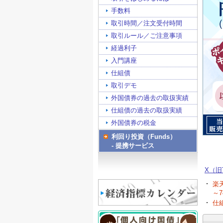
手数料
取引時間／注文受付時間
取引ルール／ご注意事項
経過利子
入門講座
仕組債
取引デモ
外国債券の過去の取扱実績
仕組債の過去の取扱実績
外国債券の税金
利回り投資（Funds）
- 提携サービス
X（旧T
楽
～
仕