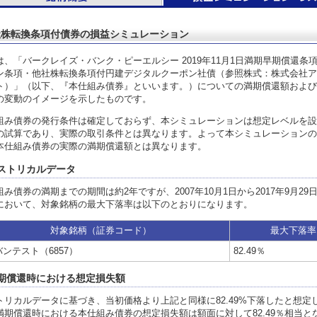
社株転換条項付債券の損益シミュレーション
は、「バークレイズ・バンク・ピーエルシー 2019年11月1日満期早期償還条
ン条項・他社株転換条項付円建デジタルクーポン社債（参照株式：株式会社ア
ト）」（以下、『本仕組み債券』といいます。）についての満期償還額および
の変動のイメージを示したものです。
組み債券の発行条件は確定しておらず、本シミュレーションは想定レベルを設
の試算であり、実際の取引条件とは異なります。よって本シミュレーションの
本仕組み債券の実際の満期償還額とは異なります。
ストリカルデータ
組み債券の満期までの期間は約2年ですが、2007年10月1日から2017年9月29
において、対象銘柄の最大下落率は以下のとおりになります。
対象銘柄（証券コード）
最大下落率
ンテスト（6857）
82.49％
期償還時における想定損失額
トリカルデータに基づき、当初価格より上記と同様に82.49%下落したと想定
満期償還時における本仕組み債券の想定損失額は額面に対して82.49％相当と