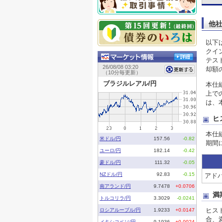
他
以下
クイ
テス
却額
本仕
上で
は、
ヒ
本仕
期間
アドバ
満
ヒス
合、