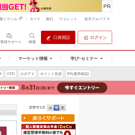
PR
報トウシル
カード
銀行
ウォレット
楽天グループ
口座開設
ログイン
お客様サポート
検索
マーケット情報
学び･セミナー
X
CFD
ロボアド
ポイント投資
IFA(運用相談)