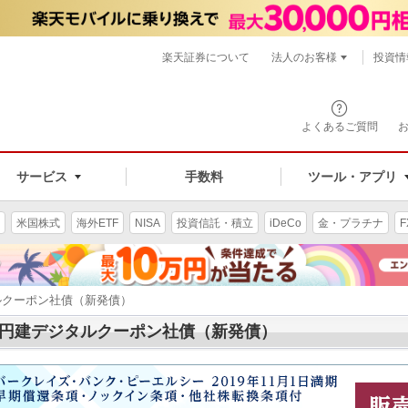
楽天証券について
法人のお客様
投資情
よくあるご質問
サービス
手数料
ツール・アプリ
米国株式
海外ETF
NISA
投資信託・積立
iDeCo
金・プラチナ
F
ルクーポン社債（新発債）
円建デジタルクーポン社債（新発債）