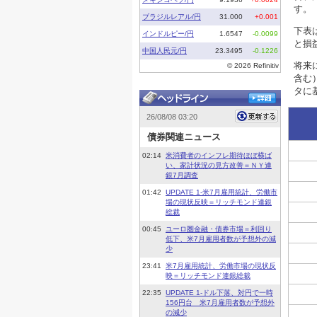
す。
下表
と損
将来
含む
タに