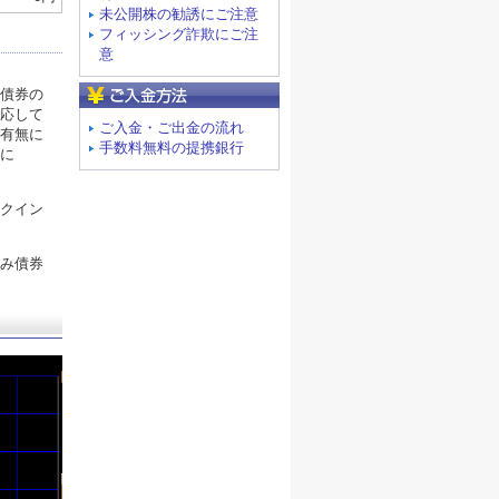
未公開株の勧誘にご注意
フィッシング詐欺にご注
意
ご入金方法
債券の
応して
ご入金・ご出金の流れ
有無に
手数料無料の提携銀行
に
クイン
み債券