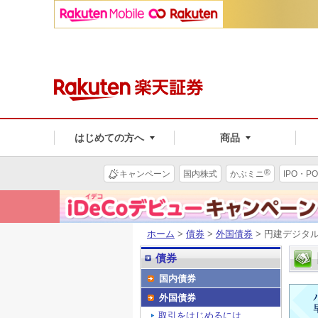
はじめての方へ
商品
®
キャンペーン
国内株式
かぶミニ
IPO・PO
ホーム
>
債券
>
外国債券
> 円建デジタ
債券
国内債券
外国債券
取引をはじめるには