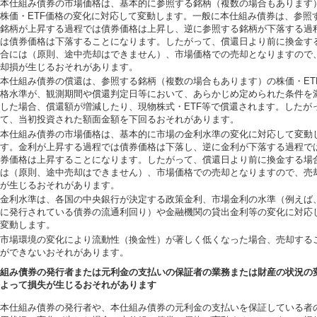
本仕組み債券の市場価格は、基本的に参照する銘柄（複数の場合もあります
株価・ETF価格の変化に対応して変動します。一般に本仕組み債券は、参照
銘柄が上昇する過程では債券価格は上昇し、逆に参照する銘柄が下落する過
は債券価格は下落することになります。したがって、償還日より前に換金す
合には（原則、途中売却はできません）、市場価格での売却となりますので
却損が生じるおそれがあります。
本仕組み債券の償還は、参照する銘柄（複数の場合もあります）の株価・ET
格水準が、観測期間や償還判定日等において、あらかじめ定められた条件を
した場合、償還額が増減したり、現物株式・ETF等で償還されます。したが
て、当初投資された額面金額を下回るおそれがあります。
本仕組み債券の市場価格は、基本的に市場の金利水準の変化に対応して変動
す。金利が上昇する過程では債券価格は下落し、逆に金利が下落する過程で
券価格は上昇することになります。したがって、償還日より前に換金する場
は（原則、途中売却はできません）、市場価格での売却となりますので、売
が生じるおそれがあります。
金利水準は、各国の中央銀行が決定する政策金利、市場金利の水準（例えば
に発行されている債券の流通利回り）や金融機関の貸出金利等の変化に対応
変動します。
市場環境の変化により流動性（換金性）が著しく低くなった場合、売却する
ができないおそれがあります。
組み債券の発行者または元利金の支払いの保証者の業務または財産の状況の
よって損失が生じるおそれがあります
本仕組み債券の発行者や、本仕組み債券の元利金の支払いを保証している者