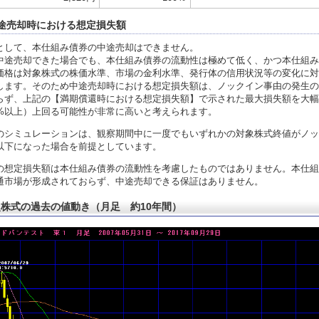
途売却時における想定損失額
として、本仕組み債券の中途売却はできません。
中途売却できた場合でも、本仕組み債券の流動性は極めて低く、かつ本仕組み
価格は対象株式の株価水準、市場の金利水準、発行体の信用状況等の変化に対
します。そのため中途売却時における想定損失額は、ノックイン事由の発生の
らず、上記の【満期償還時における想定損失額】で示された最大損失額を大幅
0%以上）上回る可能性が非常に高いと考えられます。
のシミュレーションは、観察期間中に一度でもいずれかの対象株式終値がノッ
以下になった場合を前提としています。
の想定損失額は本仕組み債券の流動性を考慮したものではありません。本仕組
通市場が形成されておらず、中途売却できる保証はありません。
株式の過去の値動き（月足 約10年間）