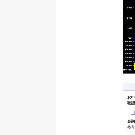
お申
確認
金融
あり