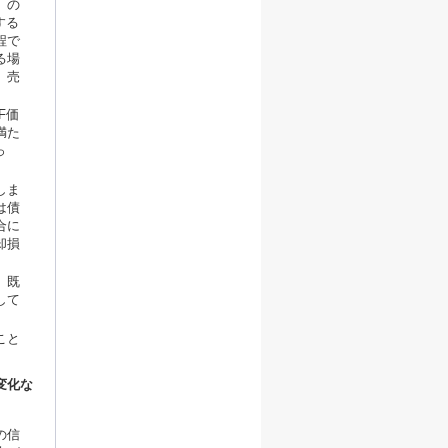
）の
する
程で
る場
、売
F価
満た
っ
しま
は債
合に
却損
、既
して
こと
変化な
の信