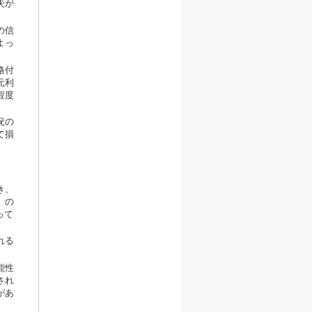
失が
の信
よっ
格付
元利
程度
況の
て損
き、
）の
って
れる
能性
され
があ