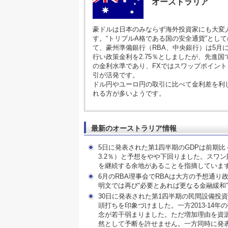
オーストラリア
豪ドルは日本のみならず海外投資家にも大変
す。“トリプルA格である国の安全通貨”とし
て、豪州準備銀行（RBA、中央銀行）は5月に
行い政策金利を2.75％としましたが、先進
の金利水準であり、FXではスワップポイン
引が活発です。
ドル円やユーロ円の取引に比べて金利差を利
れる方が多いようです。
最新のオーストラリア情報
5日に発表された第1四半期のGDPは前期比＋0
3.2％）と予想をやや下回りました。スワ
を継続する余地があることを指摘していま
6月のRBA理事会でRBAは大方の予想通り
明文では再び“必要とあれば更なる金融緩和
30日に発表された第1四半期の民間設備投資
頭打ちを印象づけました。一方2013-14年の
念が若干弱まりました。ただ増加理由を資
然として予断を許せません。一方同時に発表さ