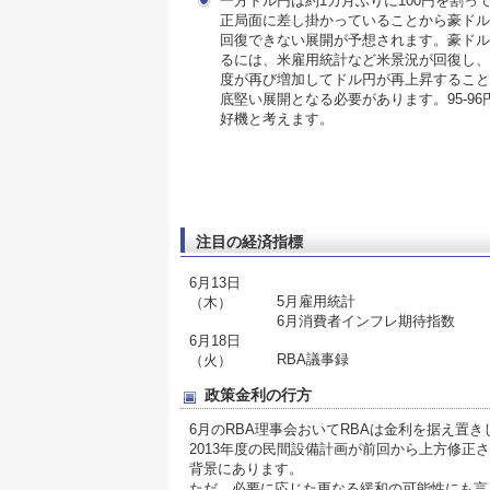
一方ドル円は約1カ月ぶりに100円を割っ
正局面に差し掛かっていることから豪ドル
回復できない展開が予想されます。豪ドル
るには、米雇用統計など米景況が回復し、
度が再び増加してドル円が再上昇すること
底堅い展開となる必要があります。95-9
好機と考えます。
注目の経済指標
6月13日
5月雇用統計
（木）
6月消費者インフレ期待指数
6月18日
RBA議事録
（火）
政策金利の行方
6月のRBA理事会おいてRBAは金利を据え置
2013年度の民間設備計画が前回から上方修
背景にあります。
ただ、必要に応じた更なる緩和の可能性にも言