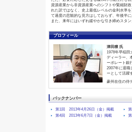
資源産業から非資源産業へのシフトや緊縮財政
れた訳ではなく、史上最低レベルの金利水準を
て過度の悲観的な見方はしておらず、年後半に
また、来年にはいずれ緩やかな引き締めスタン
プロフィール
津田穣 氏
1978年早稲
ディーラー、
ーポレート銀
2007年に
ーとして活躍
豪州在住の侍
バックナンバー
第1回 2013年4月26日（金）掲載
第
第4回 2013年6月7日（金）掲載
第