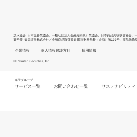
加入協会
日本証券業協会
、
一般社団法人金融先物取引業協会
、
日本商品先物取引協会
、
商号等
楽天証券株式会社／金融商品取引業者 関東財務局長（金商）第195号、商品先物
企業情報
個人情報保護方針
採用情報
© Rakuten Securities, Inc.
楽天グループ
サービス一覧
お問い合わせ一覧
サステナビリティ
m