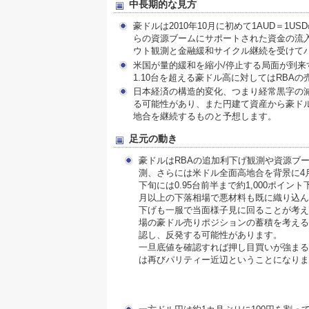
中長期的な見方
豪ドルは2010年10月に初めて1AUD＝
らの資源ブームにサポートされた資金の流
ウト観測と金融緩和サイクル継続を受けて
米国が量的緩和を縮小/停止する局面が到
1.10台を超える豪ドル高に対してはRBA
日本経済の構造的変化、つまり経常黒字の
る可能性があり、また円建て資産から豪ド
地合を継続するものと予想します。
足元の動き
豪ドルはRBAの追加利下げ観測や資源ブ
測、さらには米ドル全面高地合を背景に4月
下旬には0.95台前半まで約1,000ポイン
月以上の下落相場で悪材料も既に織り込ん
下げも一服で当面様子見に回ることが考え
場の豪ドル売りポジションの蓄積を考えると
認し、反発する可能性があります。
一旦底値を確認すれば押し目買いが強まる
は再びパリティー近辺ということになりま