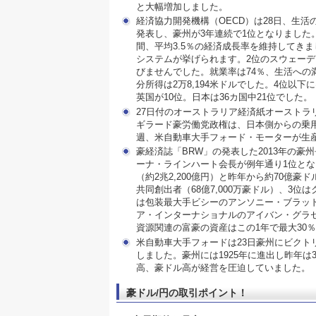
と大幅増加しました。
経済協力開発機構（OECD）は28日、生
発表し、豪州が3年連続で1位となりました
間、平均3.5％の経済成長率を維持してき
システムが挙げられます。2位のスウェーデ
びませんでした。就業率は74％、生活への
分所得は2万8,194米ドルでした。4位
英国が10位。日本は36カ国中21位でした。
27日付のオーストラリア経済紙オーストラ
ギラード豪労働党政権は、日本側からの乗
週、米自動車大手フォード・モーターが生
豪経済誌「BRW」の発表した2013年の
ーナ・ラインハート会長が例年通り1位とな
（約2兆2,200億円）と昨年から約70億
共同創出者（68億7,000万豪ドル）、3
は包装最大手ビシーのアンソニー・ブラッド会
ア・インターナショナルのアイバン・グラセン
資源関連の富豪の資産はこの1年で最大30
米自動車大手フォードは23日豪州にビクトリ
しました。豪州には1925年に進出し昨年は3
高、豪ドル高が経営を圧迫していました。
豪ドル/円の取引ポイント！