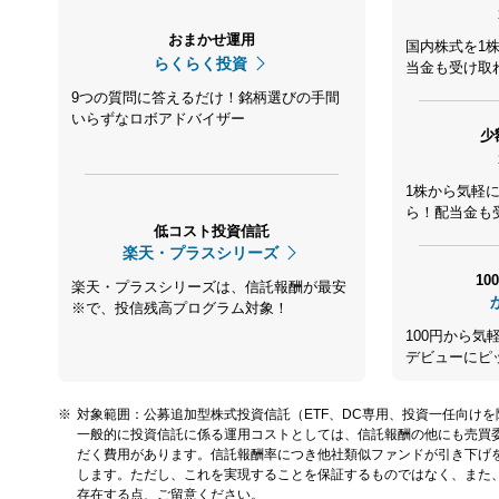
おまかせ運用
国内株式を1
らくらく投資
当金も受け取
9つの質問に答えるだけ！銘柄選びの手間
いらずなロボアドバイザー
少
1株から気軽に
ら！配当金も
低コスト投資信託
楽天・プラスシリーズ
1
楽天・プラスシリーズは、信託報酬が最安
※で、投信残高プログラム対象！
100円から
デビューにピ
対象範囲：公募追加型株式投資信託（ETF、DC専用、投資一任向け
一般的に投資信託に係る運用コストとしては、信託報酬の他にも売買
だく費用があります。信託報酬率につき他社類似ファンドが引き下げ
します。ただし、これを実現することを保証するものではなく、また
存在する点、ご留意ください。