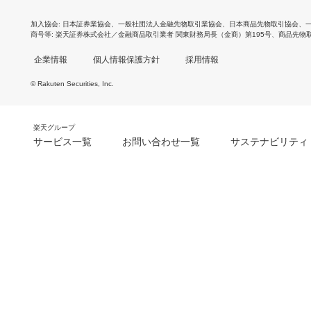
加入協会
日本証券業協会
、
一般社団法人金融先物取引業協会
、
日本商品先物取引協会
、
商号等
楽天証券株式会社／金融商品取引業者 関東財務局長（金商）第195号、商品先物
企業情報
個人情報保護方針
採用情報
© Rakuten Securities, Inc.
楽天グループ
サービス一覧
お問い合わせ一覧
サステナビリティ