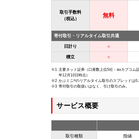
取引手数料
無料
（税込）
寄付取引・リアルタイム取引共通
日計り
○
積立
○
主要ネット証券（口座数上位5社：auカブコム証
年12月10日時点）
かぶミニ
®
のリアルタイム取引のスプレッドは0.
寄付取引の取扱いはなく、引け取引のみ。
サービス概要
取引種類
指値