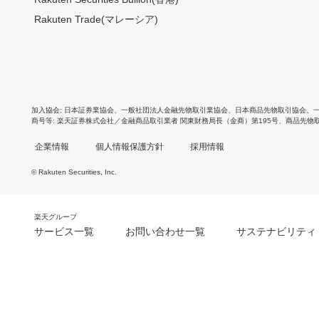
Rakuten Trade(マレーシア)
加入協会
日本証券業協会
、
一般社団法人金融先物取引業協会
、
日本商品先物取引協会
、
商号等
楽天証券株式会社／金融商品取引業者 関東財務局長（金商）第195号、商品先物
企業情報
個人情報保護方針
採用情報
© Rakuten Securities, Inc.
楽天グループ
サービス一覧
お問い合わせ一覧
サステナビリティ