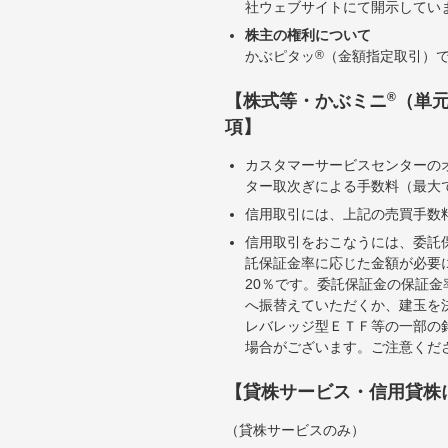
社ウェブサイトにて開示してい
株主の権利について
かぶピタッ
®
（金額指定取引）
®
【株式等・かぶミニ
（単
項】
カスタマーサービスセンターの
ター取次ぎによる手数料（最大で
信用取引には、上記の売買手数
信用取引をおこなうには、委託
託保証金率に応じた金額が必要
20％です。委託保証金の保証
へ振替えていただくか、建玉を
レバレッジ型ＥＴＦ等の一部の
場合がございます。ご注意くだ
【貸株サービス・信用貸株
（貸株サービスのみ）