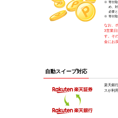
寄付取
め、対
必要と
寄付取
なお、
3営業
す。そ
金にお
自動スイープ対応
楽天銀
スが利