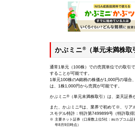
®
かぶミニ
（単元未満株取
通常1単元（100株）での売買単位での取引
することが可能です。
1単元100株のA銘柄の株価が1,000円の
は、1株1,000円から売買が可能です。
かぶミニ
®
（単元未満株取引）は、楽天証券
また、かぶミニ
®
は、業界で初めて※、リア
スモデル特許：特許第7499899号（特許取
主要ネット証券（口座数上位5社：auカブコム証
年8月9日時点）