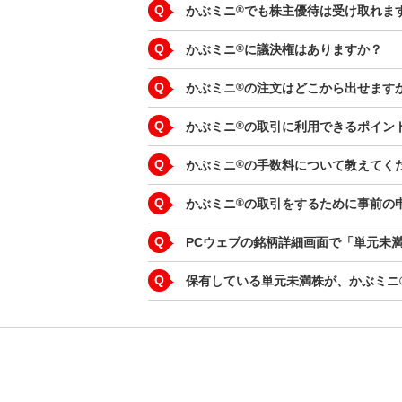
Q
かぶミニ
®
でも株主優待は受け取れま
Q
かぶミニ
®
に議決権はありますか？
Q
かぶミニ
®
の注文はどこから出せます
Q
かぶミニ
®
の取引に利用できるポイン
Q
かぶミニ
®
の手数料について教えてく
Q
かぶミニ
®
の取引をするために事前の
Q
PCウェブの銘柄詳細画面で「単元未満
Q
保有している単元未満株が、かぶミニ