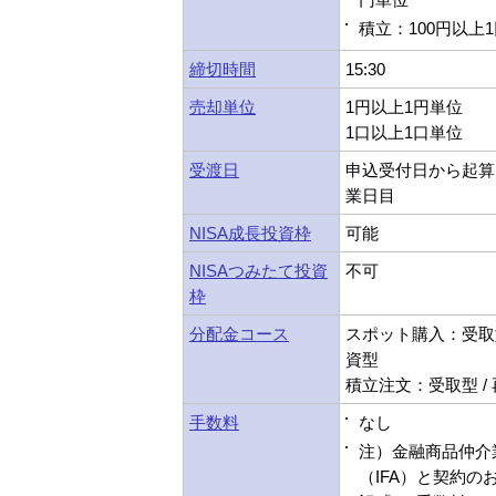
積立：100円以上
締切時間
15:30
売却単位
1円以上1円単位
1口以上1口単位
受渡日
申込受付日から起算
業日目
NISA成長投資枠
可能
NISAつみたて投資
不可
枠
分配金コース
スポット購入：受取型
資型
積立注文：受取型 /
手数料
なし
注）金融商品仲介
（IFA）と契約の