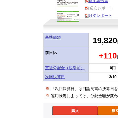
運用報告書
週次レポート
月次レポート
基準価額
19,820
前日比
+110
直近分配金（税引前）
0
円
次回決算日
3/10
※
「次回決算日」は目論見書の決算日
※
運用状況によっては、分配金額が変
購入
積