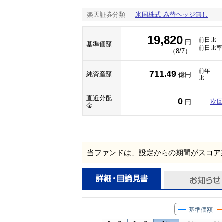
楽天証券分類
米国株式-為替ヘッジ無し
19,820
前日比
円
基準価額
前日比率
（8/7）
前年
711.49
純資産額
億円
比
直近分配
0
次
円
金
当ファンドは、設定からの期間がスコア
基準価額