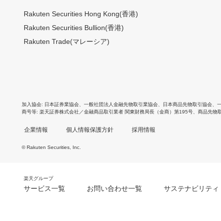
Rakuten Securities Hong Kong(香港)
Rakuten Securities Bullion(香港)
Rakuten Trade(マレーシア)
加入協会
日本証券業協会
、
一般社団法人金融先物取引業協会
、
日本商品先物取引協会
、
商号等
楽天証券株式会社／金融商品取引業者 関東財務局長（金商）第195号、商品先物
企業情報
個人情報保護方針
採用情報
© Rakuten Securities, Inc.
楽天グループ
サービス一覧
お問い合わせ一覧
サステナビリティ