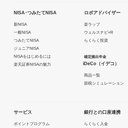
NISA･つみたてNISA
ロボアドバイザー
新NISA
楽ラップ
一般NISA
ウェルスナビ×R
つみたてNISA
らくらく投資
ジュニアNISA
NISAをはじめるには
確定拠出年金
iDeCo（イデコ）
楽天証券NISAの魅力
商品一覧
節税シミュレーション
サービス
銀行との口座連携
ポイントプログラム
らくらく入金