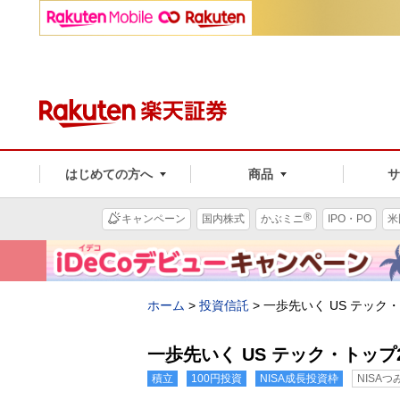
はじめての方へ
商品
®
キャンペーン
国内株式
かぶミニ
IPO・PO
米
ホーム
>
投資信託
>
一歩先いく US テック
一歩先いく US テック・トップ
積立
100円投資
NISA成長投資枠
NISA