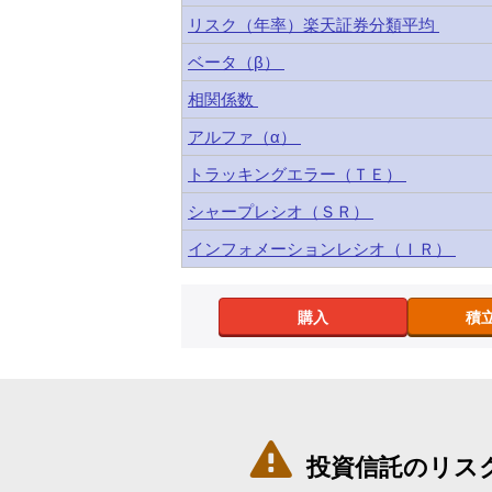
リスク（年率）楽天証券分類平均
ベータ（β）
相関係数
アルファ（α）
トラッキングエラー（ＴＥ）
シャープレシオ（ＳＲ）
インフォメーションレシオ（ＩＲ）
購入
積

投資信託のリス