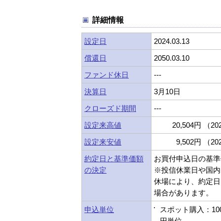
詳細情報
設定日
2024.03.13
償還日
2050.03.10
ファンド休日
---
決算日
3月10日
クローズド期間
---
設定来高値
20,504円 （202
設定来安値
9,502円 （202
約定日と基準価額
お買付申込日の基準
の決定
※投信休業日や国内
休場により、約定日
場合があります。
申込単位
スポット購入：10
円単位