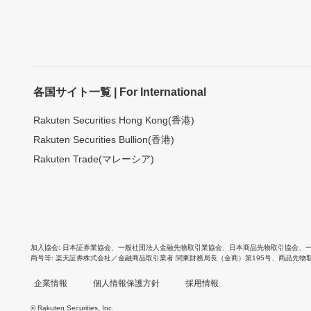
各国サイト一覧 | For International
Rakuten Securities Hong Kong(香港)
Rakuten Securities Bullion(香港)
Rakuten Trade(マレーシア)
加入協会
日本証券業協会
、
一般社団法人金融先物取引業協会
、
日本商品先物取引協会
、
商号等
楽天証券株式会社／金融商品取引業者 関東財務局長（金商）第195号、商品先物
企業情報
個人情報保護方針
採用情報
© Rakuten Securities, Inc.