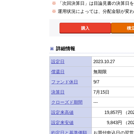
※
「次回決算日」は目論見書の決算日
※
運用状況によっては、分配金額が変
購入
積
詳細情報
設定日
2023.10.27
償還日
無期限
ファンド休日
9/7
決算日
7月15日
クローズド期間
---
設定来高値
19,857円 （202
設定来安値
9,843円 （202
約定日と基準価額
お買付申込日の翌営