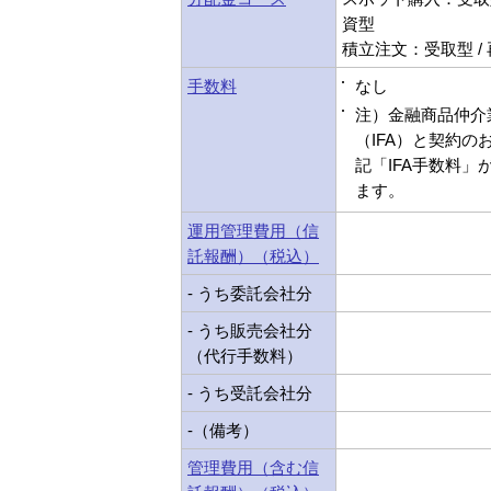
資型
積立注文：受取型 /
手数料
なし
注）金融商品仲介
（IFA）と契約の
記「IFA手数料」
ます。
運用管理費用（信
託報酬）（税込）
- うち委託会社分
- うち販売会社分
（代行手数料）
- うち受託会社分
-（備考）
管理費用（含む信