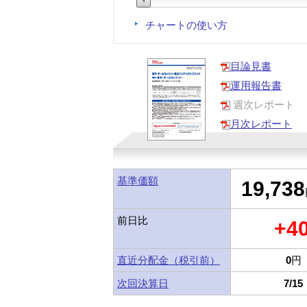
チャートの使い方
目論見書
運用報告書
週次レポート
月次レポート
基準価額
19,738
前日比
+4
直近分配金（税引前）
0
円
次回決算日
7/15