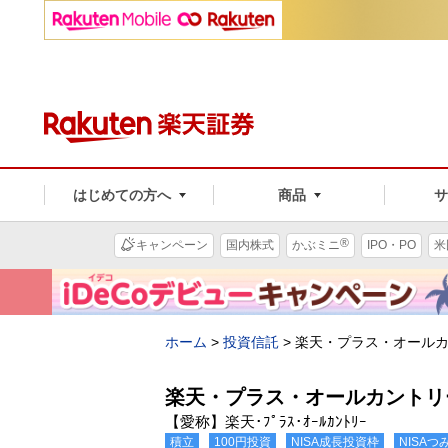
はじめての方へ
商品
®
キャンペーン
国内株式
かぶミニ
IPO・PO
米
ホーム
>
投資信託
>
楽天・プラス・オール
楽天・プラス・オールカントリ
【愛称】楽天･ﾌﾟﾗｽ･ｵｰﾙｶﾝﾄﾘｰ
積立
100円投資
NISA成長投資枠
NISA