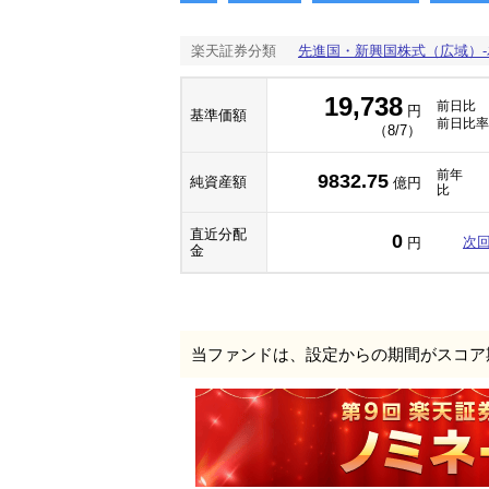
楽天証券分類
先進国・新興国株式（広域）
19,738
前日比
円
基準価額
前日比率
（8/7）
前年
9832.75
純資産額
億円
比
直近分配
0
次
円
金
当ファンドは、設定からの期間がスコア