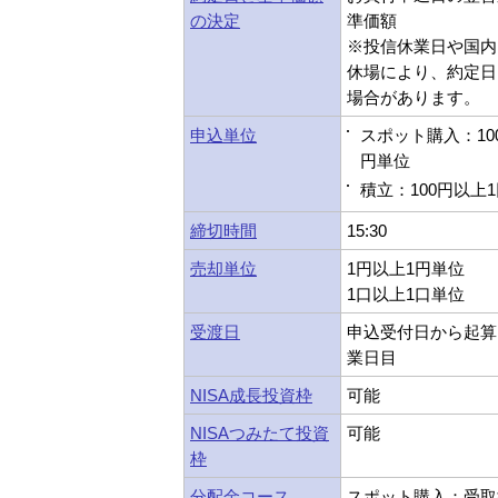
の決定
準価額
※投信休業日や国内
休場により、約定日
場合があります。
申込単位
スポット購入：10
円単位
積立：100円以上
締切時間
15:30
売却単位
1円以上1円単位
1口以上1口単位
受渡日
申込受付日から起算
業日目
NISA成長投資枠
可能
NISAつみたて投資
可能
枠
分配金コース
スポット購入：受取型