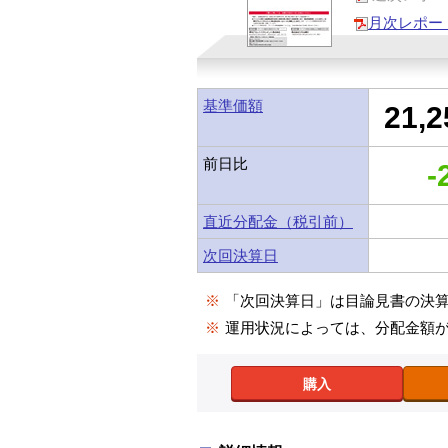
月次レポー
基準価額
21,2
前日比
-
直近分配金（税引前）
次回決算日
※
「次回決算日」は目論見書の決
※
運用状況によっては、分配金額
購入