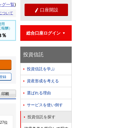
ング一覧
)
口座開設

について
費用
託報酬）
総合口座ログイン

43％
投資信託
投資信託を学ぶ

登録
資産形成を考える

選ばれる理由

サービスを使い倒す

投資信託を探す

427位