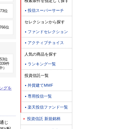
検索条件を指定して探す
投信スーパーサーチ
173位

セレクションから探す
,766位
ファンドセレクション

アクティブチョイス

人気の商品を探す
253位
339件
ランキング一覧

中）
投資信託一覧
外貨建てMMF

ングを
専用投信一覧

楽天投信ファンド一覧

投資信託 新規銘柄

通じ
)(配