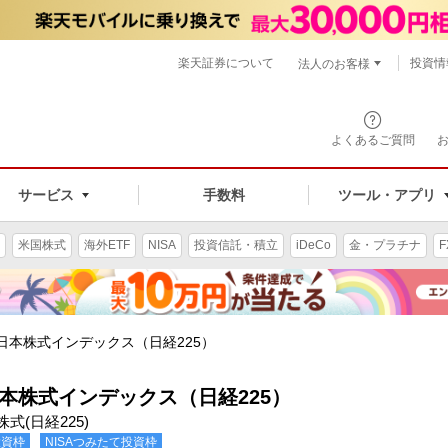
楽天証券について
投資情
法人のお客様
よくあるご質問
手数料
サービス
ツール・アプリ
米国株式
海外ETF
NISA
投資信託・積立
iDeCo
金・プラチナ
F
・日本株式インデックス（日経225）
日本株式インデックス（日経225）
本株式(日経225)
投資枠
NISAつみたて投資枠