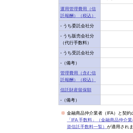
運用管理費用（信
託報酬）（税込）
- うち委託会社分
- うち販売会社分
（代行手数料）
- うち受託会社分
-（備考）
管理費用（含む信
託報酬）（税込）
信託財産留保額
-（備考）
※
金融商品仲介業者（IFA）と契
「IFA 手数料」（金融商品仲介業
資信託手数料一覧）
が適用され