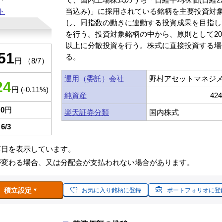
ト
当込み)」に採用されている銘柄を主要投資対
し、同指数の動きに連動する投資成果を目指し
を行う。投資対象銘柄の中から、原則として20
以上に分散投資を行う。株式に直接投資する場
51
る。
円 （8/7）
運用（委託）会社
野村アセットマネジ
24
円 (-0.11%)
純資産
42
0
円
楽天証券分類
国内株式
6/3
算日を表示しています。
が変わる場合、又は分配金が支払われない場合があります。
積立設定
お気に入り銘柄に登録
ポートフォリオに登