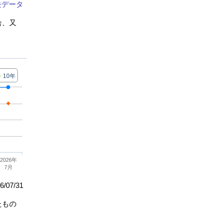
去データ
合、又
10年
2026年
7月
/07/31
たもの