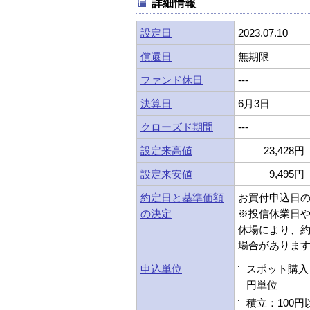
詳細情報
設定日
2023.07.10
償還日
無期限
ファンド休日
---
決算日
6月3日
クローズド期間
---
設定来高値
23,428円 
設定来安値
9,495円 
約定日と基準価額
お買付申込日
の決定
※投信休業日
休場により、
場合がありま
申込単位
スポット購入：
円単位
積立：100円