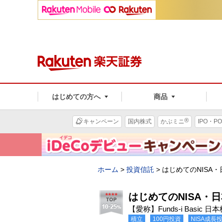
はじめての方へ
商品
®
キャンペーン
国内株式
かぶミニ
IPO・PO
ホーム
>
投資信託
>
はじめてのNISA
はじめてのNISA・
【愛称】Funds-i Basic 日
積立
100円投資
NISA成長