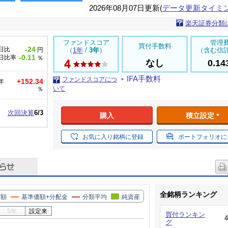
2026年08月07日更新(
データ更新タイミ
楽天証券分類
ファンドスコア
管理
買付手数料
-24
日比
円
（
1年
/
3年
）
（含む信
-0.11
日比率
％
なし
0.1
IFA手数料
ファンドスコアにつ
+152.34
年
いて
％
次回決算
6/3
購入
積立設定
お気に入り銘柄に登録
ポートフォリオに
全銘柄ランキング
価額
基準価額+分配金
分類平均
純資産
5年
設定来
買付ランキン
グ