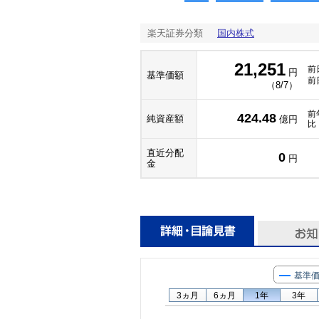
楽天証券分類
国内株式
21,251
前
円
基準価額
前
（8/7）
前
424.48
純資産額
億円
比
直近分配
0
円
金
基準
3ヵ月
6ヵ月
1年
3年