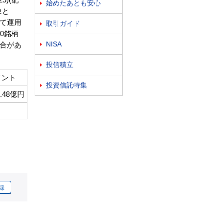
始めたあとも安心

象と
て運用
取引ガイド

0銘柄
NISA
合があ

投信積立

メント
投資信託特集

4.48億円
録