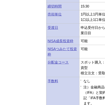
締切時間
15:30
売却単位
1円以上1円単
1口以上1口単
受渡日
申込受付日から
業日目
NISA成長投資枠
可能
NISAつみたて投資
可能
枠
分配金コース
スポット購入：受
資型
積立注文：受取型
手数料
なし
注）金融商品
（IFA）と
記「IFA手
ます。