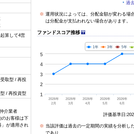
過
※
運用状況によっては、分配金額が変わる場
位
は分配金が支払われない場合があります。
位
ファンドスコア推移
起算して4営
1年
3年
5年
5
4
3
取型 / 再投
2
 / 再投資型
1
2026年
2026年
2026年
2026年
2026年
2月
3月
4月
5月
6月
仲介業者
評価基準日:2026
契約のお客様は下
数料」が適用され
※
当該評価は過去の一定期間の実績を分析し
であり、