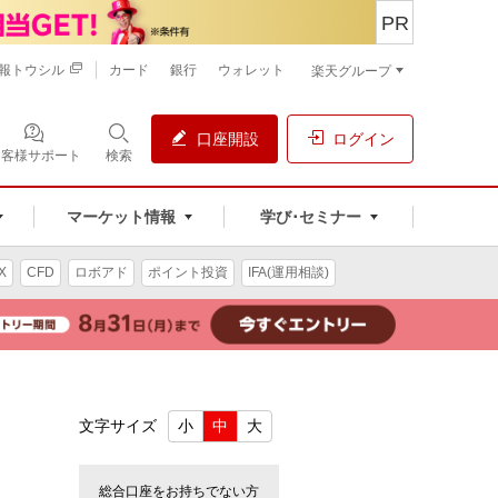
PR
報トウシル
カード
銀行
ウォレット
楽天グループ
口座開設
ログイン
お客様サポート
検索
マーケット情報
学び･セミナー
X
CFD
ロボアド
ポイント投資
IFA(運用相談)
文字サイズ
小
中
大
総合口座をお持ちでない方