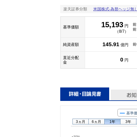
楽天証券分類
米国株式-為替ヘッジ無
15,193
前
円
基準価額
前
（8/7）
145.91
純資産額
前
億円
直近分配
0
円
金
基準
3ヵ月
6ヵ月
1年
3年
+30%