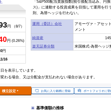
ト
「S&P500配当貴族指数(税引後配当込み、円
ス)」に連動する投資成果を目指して運用を行
則、為替ヘッジを行わない。
93
運用（委託）会社
アモーヴァ・アセッ
円 （8/7）
メント
40
純資産
14
円 (0.26%)
楽天証券分類
米国株式-為替ヘッジ
0
円
11/16
算日を表示しています。
が変わる場合、又は分配金が支払われない場合があります。
積立設定
お気に入り銘柄に登録
ポートフォリオに登
基準価額の推移