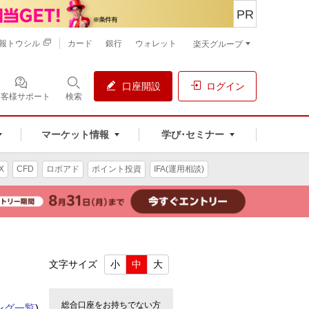
PR
報トウシル
カード
銀行
ウォレット
楽天グループ
口座開設
ログイン
お客様サポート
検索
マーケット情報
学び･セミナー
X
CFD
ロボアド
ポイント投資
IFA(運用相談)
文字サイズ
小
中
大
総合口座をお持ちでない方
ング一覧
)