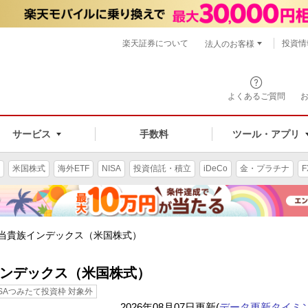
楽天証券について
投資情
法人のお客様
よくあるご質問
手数料
サービス
ツール・アプリ
米国株式
海外ETF
NISA
投資信託・積立
iDeCo
金・プラチナ
F
500配当貴族インデックス（米国株式）
貴族インデックス（米国株式）
ISAつみたて投資枠 対象外
2026年08月07日更新(
データ更新タイミ