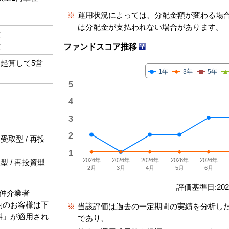
※
運用状況によっては、分配金額が変わる場
は分配金が支払われない場合があります。
位
位
ファンドスコア推移
起算して5営
1年
3年
5年
5
4
3
2
取型 / 再投
1
2026年
2026年
2026年
2026年
2026年
 / 再投資型
2月
3月
4月
5月
6月
評価基準日:2026
仲介業者
契約のお客様は下
※
当該評価は過去の一定期間の実績を分析し
数料」が適用され
であり、