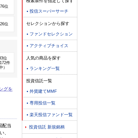
検索条件を指定して探す
276位
投信スーパーサーチ

セレクションから探す
826位
ファンドセレクション

アクティブチョイス

人気の商品を探す
83位
172件
中）
ランキング一覧

投資信託一覧
ングを
外貨建てMMF

専用投信一覧

楽天投信ファンド一覧

国配当
投資信託 新規銘柄

い、