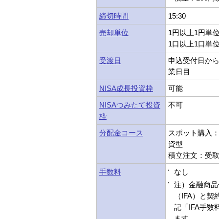
締切時間
15:30
売却単位
1円以上1円単
1口以上1口単
受渡日
申込受付日から
業日目
NISA成長投資枠
可能
NISAつみたて投資
不可
枠
分配金コース
スポット購入：受
資型
積立注文：受取型
手数料
なし
注）金融商品
（IFA）と
記「IFA手
ます。