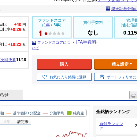
楽天証券分類
し
ファンドスコア
管理
買付手数料
+40
日比
円
（
1年
/
3年
）
（含む信
+0.26
日比率
％
なし
0.11
IFA手数料
ファンドスコアにつ
+19.22
年比
％
いて
次回決算
11/16
購入
積立設定
お気に入り銘柄に登録
ポートフォリオに
全銘柄ランキング
価額
基準価額+分配金
分類平均
純資産
5年
設定来
買付ランキン
グ