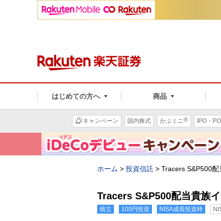
はじめての方へ
商品
®
キャンペーン
国内株式
かぶミニ
IPO・PO
ホーム
>
投資信託
>
Tracers S&P
Tracers S&P500配当
積立
100円投資
NISA成長投資枠
N