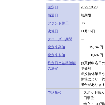
設定日
2022.10.28
償還日
無期限
ファンド休日
9/7
決算日
11月16日
クローズド期間
---
設定来高値
15,747円 
設定来安値
8,687円 
約定日と基準価額
お買付申込日
の決定
準価額
※投信休業日
休場により、
場合がありま
申込単位
スポット購入：
円単位
積立：100円