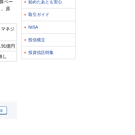
換算ベー
始めたあとも安心

う。原
取引ガイド

NISA

トマネジ
投信積立

5.91億円
投資信託特集

無し
録