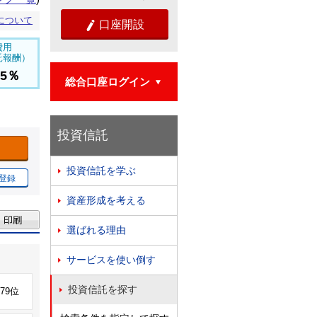
について
口座開設

費用
託報酬）
55％
総合口座ログイン

投資信託
投資信託を学ぶ

登録
資産形成を考える

選ばれる理由

サービスを使い倒す

投資信託を探す

279位