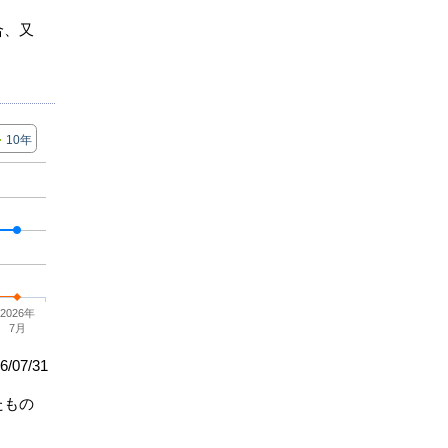
合、又
10年
2026年
7月
/07/31
たもの