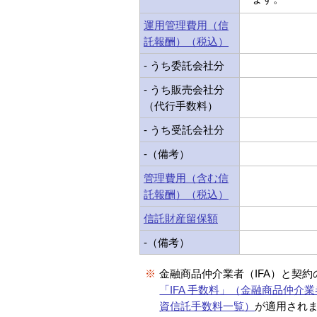
運用管理費用（信
託報酬）（税込）
- うち委託会社分
- うち販売会社分
（代行手数料）
- うち受託会社分
-（備考）
管理費用（含む信
託報酬）（税込）
信託財産留保額
-（備考）
※
金融商品仲介業者（IFA）と契
「IFA 手数料」（金融商品仲介業
資信託手数料一覧）
が適用され