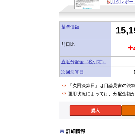
月次レポー
基準価額
15,1
前日比
+
直近分配金（税引前）
次回決算日
※
「次回決算日」は目論見書の決
※
運用状況によっては、分配金額
購入
詳細情報