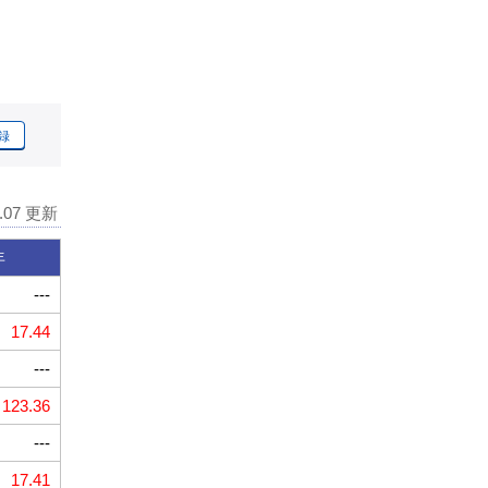
録
8.07 更新
年
---
17.44
---
123.36
---
17.41