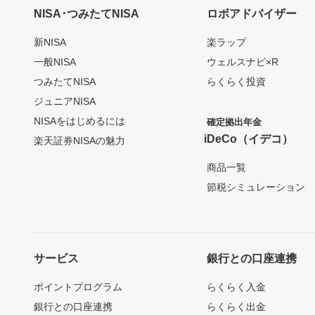
NISA･つみたてNISA
ロボアドバイザー
新NISA
楽ラップ
一般NISA
ウェルスナビ×R
つみたてNISA
らくらく投資
ジュニアNISA
NISAをはじめるには
確定拠出年金
iDeCo（イデコ）
楽天証券NISAの魅力
商品一覧
節税シミュレーション
サービス
銀行との口座連携
ポイントプログラム
らくらく入金
銀行との口座連携
らくらく出金