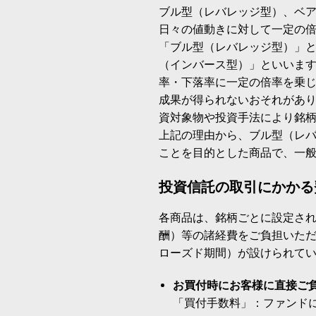
ブル型（レバレッジ型）、ベ
日々の値動きに対して一定の
「ブル型（レバレッジ型）」
（インバース型）」といいます
率・下落率に一定の倍率を乗
成果が得られないおそれがあ
資対象物や投資手法により銘
上記の理由から、ブル型（レ
ことを目的とした商品で、一
投資信託の取引にかかる
各商品は、銘柄ごとに設定され
酬）等の諸経費をご負担いた
ローズド期間）が設けられて
お買付時にお客様に直接ご
「買付手数料」：ファンド