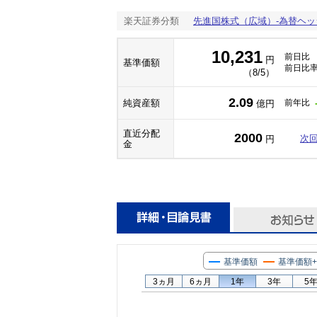
楽天証券分類
先進国株式（広域）-為替ヘッ
10,231
前日比
円
基準価額
前日比
（8/5）
2.09
純資産額
前年比
億円
直近分配
2000
次
円
金
基準価額
基準価額
3ヵ月
6ヵ月
1年
3年
5