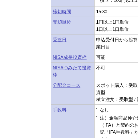
積立：100円以上
締切時間
15:30
売却単位
1円以上1円単位
1口以上1口単位
受渡日
申込受付日から起算
業日目
NISA成長投資枠
可能
NISAつみたて投資
不可
枠
分配金コース
スポット購入：受取型
資型
積立注文：受取型 /
手数料
なし
注）金融商品仲介
（IFA）と契約の
記「IFA手数料」