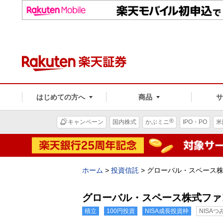
はじめての方へ
商品
®
キャンペーン
国内株式
かぶミニ
IPO・PO
米
ホーム
>
投資信託
>
グローバル・スペース
グローバル・スペース株式ファ
積立
100円投資
NISA成長投資枠
NISA