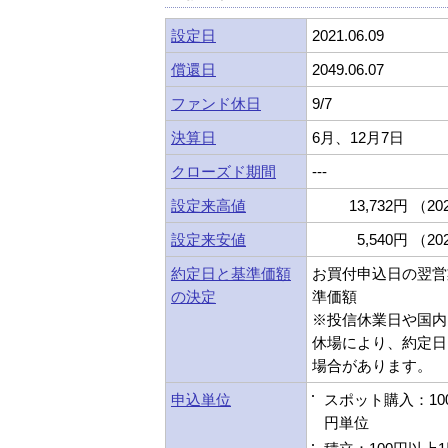
設定日
2021.06.09
償還日
2049.06.07
ファンド休日
9/7
決算日
6月、12月7日
クローズド期間
---
設定来高値
13,732円 （202
設定来安値
5,540円 （202
約定日と基準価額
お買付申込日の翌営
の決定
準価額
※投信休業日や国内
休場により、約定日
場合があります。
申込単位
スポット購入：10
円単位