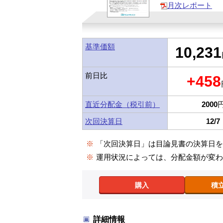
月次レポート
基準価額
10,231
前日比
+458
直近分配金（税引前）
2000
次回決算日
12/7
※
「次回決算日」は目論見書の決算日
※
運用状況によっては、分配金額が変
購入
積
詳細情報