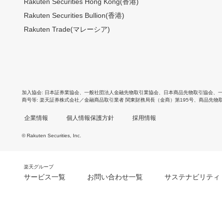
Rakuten Securities Hong Kong(香港)
Rakuten Securities Bullion(香港)
Rakuten Trade(マレーシア)
加入協会
日本証券業協会
、
一般社団法人金融先物取引業協会
、
日本商品先物取引協会
、
商号等
楽天証券株式会社／金融商品取引業者 関東財務局長（金商）第195号、商品先物
企業情報
個人情報保護方針
採用情報
© Rakuten Securities, Inc.
楽天グループ
サービス一覧
お問い合わせ一覧
サステナビリティ