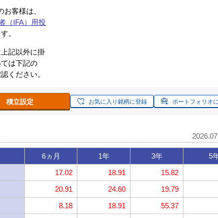
約のお客様は、
者（IFA）用投
ます。
は上記以外に掛
いては下記の
確認ください。
積立設定
お気に入り銘柄に登録
ポートフォリオ
2026.0
6ヵ月
1年
3年
5
17.02
18.91
15.82
20.91
24.60
19.79
8.18
18.91
55.37