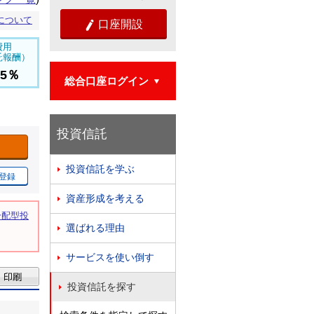
について
口座開設

費用
託報酬）
85％
総合口座ログイン

投資信託
投資信託を学ぶ

登録
資産形成を考える

分配型投
選ばれる理由

。
サービスを使い倒す

投資信託を探す
