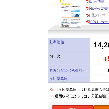
目論見書
運用報告書
週次レポー
月次レポー
基準価額
14,2
前日比
+
直近分配金（税引前）
次回決算日
※
「次回決算日」は目論見書の決
※
運用状況によっては、分配金額