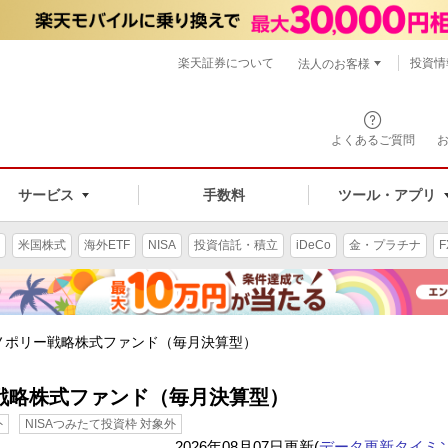
楽天証券について
投資情
法人のお客様
よくあるご質問
手数料
サービス
ツール・アプリ
米国株式
海外ETF
NISA
投資信託・積立
iDeCo
金・プラチナ
F
ノポリー戦略株式ファンド（毎月決算型）
戦略株式ファンド（毎月決算型）
外
NISAつみたて投資枠 対象外
2026年08月07日更新(
データ更新タイミ