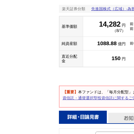
楽天証券分類
先進国株式（広域）-為
14,282
前
円
基準価額
前
（8/7）
1088.88
純資産額
前
億円
直近分配
150
円
金
【重要】
本ファンドは、「毎月分配型」
資信託・通貨選択型投資信託に関するご