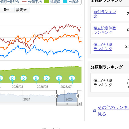
全銘柄ランキング
価額+分配金
分類平均
純資産
分配金
5年
設定来
買付ランキン
グ
積立設定件数
ランキング
値上がり率
2
ランキング
分類別ランキング
D
D
D
D
D
D
D
値上がり率
（
ランキング
1
2026/03
2026/05
2026/07
2024
2026
その他のランキ
見る