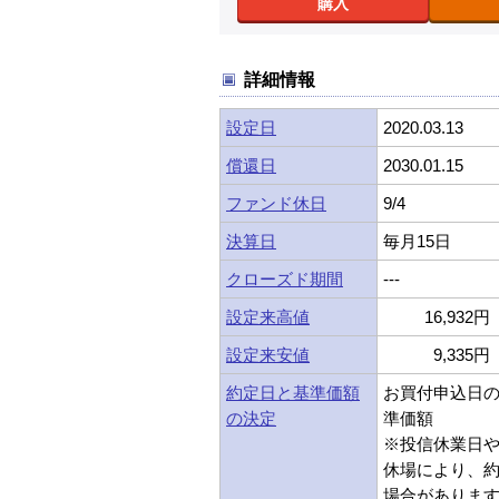
購入
詳細情報
設定日
2020.03.13
償還日
2030.01.15
ファンド休日
9/4
決算日
毎月15日
クローズド期間
---
設定来高値
16,932円 
設定来安値
9,335円 
約定日と基準価額
お買付申込日
の決定
準価額
※投信休業日
休場により、
場合がありま