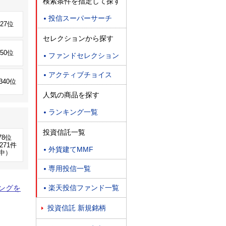
検索条件を指定して探す
投信スーパーサーチ

227位
セレクションから探す
650位
ファンドセレクション

アクティブチョイス

,340位
人気の商品を探す
ランキング一覧

投資信託一覧
78位
271件
外貨建てMMF

中）
専用投信一覧

楽天投信ファンド一覧
ングを

投資信託 新規銘柄
