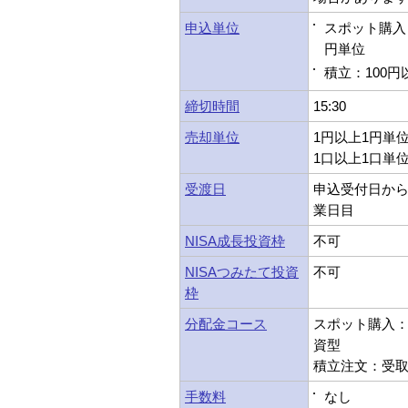
申込単位
スポット購入：
円単位
積立：100円
締切時間
15:30
売却単位
1円以上1円単
1口以上1口単
受渡日
申込受付日から
業日目
NISA成長投資枠
不可
NISAつみたて投資
不可
枠
分配金コース
スポット購入：受
資型
積立注文：受取型
手数料
なし