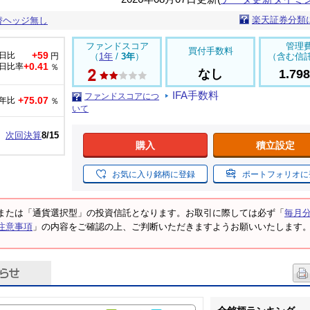
楽天証券分類
替ヘッジ無し
ファンドスコア
管理
買付手数料
+59
日比
円
（
1年
/
3年
）
（含む信
+0.41
日比率
％
なし
1.79
IFA手数料
ファンドスコアにつ
+75.07
年比
％
いて
次回決算
8/15
購入
積立設定
お気に入り銘柄に登録
ポートフォリオに
または「通貨選択型」の投資信託となります。お取引に際しては必ず「
毎月
注意事項
」の内容をご確認の上、ご判断いただきますようお願いいたします