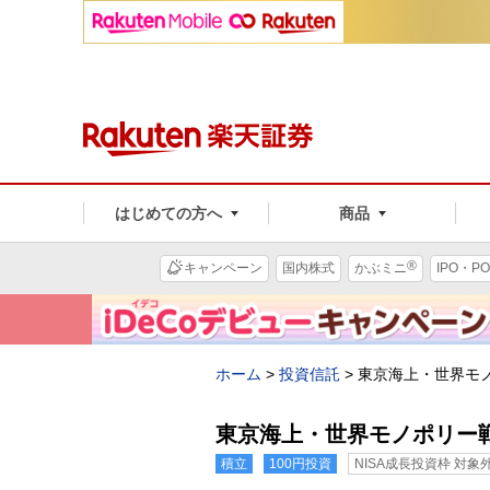
はじめての方へ
商品
®
キャンペーン
国内株式
かぶミニ
IPO・PO
ホーム
>
投資信託
>
東京海上・世界モ
東京海上・世界モノポリー
積立
100円投資
NISA成長投資枠 対象