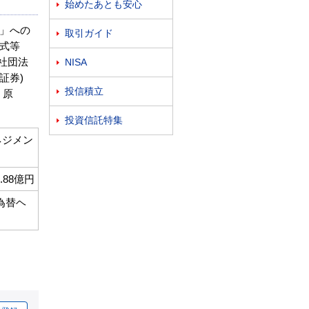
始めたあとも安心

」への
取引ガイド

式等
般社団法
NISA

証券)
投信積立

。原
投資信託特集

ネジメン
8.88億円
為替ヘ