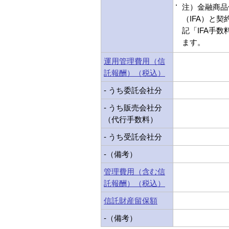
注）金融商品
（IFA）と
記「IFA手
ます。
運用管理費用（信
託報酬）（税込）
- うち委託会社分
- うち販売会社分
（代行手数料）
- うち受託会社分
-（備考）
管理費用（含む信
託報酬）（税込）
信託財産留保額
-（備考）