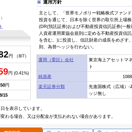
運用方針
主として、「世界モノポリー戦略株式ファンド
ト
投資を通じて、日本を除く世界の取引所上場株
ト
(DR(預託証券)および不動産投資信託証券(一
人資産運用業協会規則に定める不動産投資信託
を含む。)に投資し、信託財産の成長をめざす
則、為替ヘッジを行わない。
82
円 （8/7）
運用（委託）会社
東京海上アセットマ
ト
59
円 (0.41%)
純資産
108
150
円
楽天証券分類
先進国株式（広域）-
ッジ無し
8/15
算日を表示しています。
が変わる場合、又は分配金が支払われない場合があります。