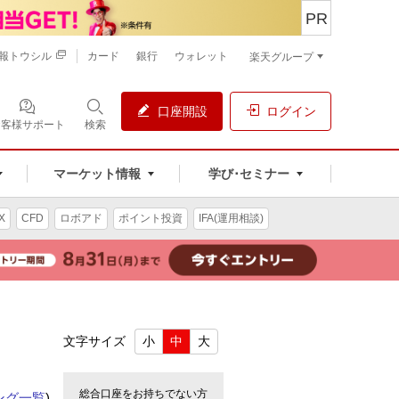
PR
報トウシル
カード
銀行
ウォレット
楽天グループ
口座開設
ログイン
お客様サポート
検索
マーケット情報
学び･セミナー
X
CFD
ロボアド
ポイント投資
IFA(運用相談)
文字サイズ
小
中
大
総合口座をお持ちでない方
ング一覧
)