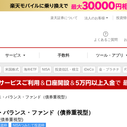
楽天証券について
投資情
法人のお客様
よくあるご質問
手数料
サービス
ツール・アプリ
米国株式
海外ETF
NISA
投資信託・積立
iDeCo
金・プラチナ
F
ス・バランス・ファンド（債券重視型）
・バランス・ファンド（債券重視型）
ｽ(債券重視型)
投資枠
NISAつみたて投資枠