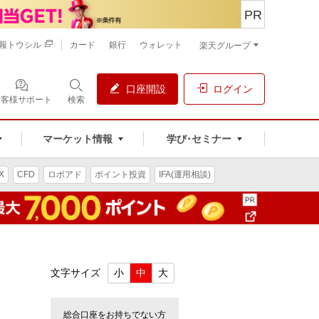
PR
報トウシル
カード
銀行
ウォレット
楽天グループ
口座開設
ログイン
お客様サポート
検索
マーケット情報
学び･セミナー
X
CFD
ロボアド
ポイント投資
IFA(運用相談)
文字サイズ
小
中
大
総合口座をお持ちでない方