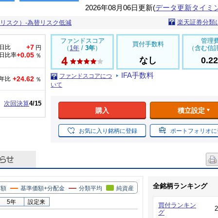
2026年08月06日更新(
データ更新タイミ
楽天証券分類
リスク）-為替リスク低減
ファンドスコア
管理
買付手数料
+7
日比
円
（
1年
/
3年
）
（含む信
+0.05
日比率
％
なし
0.2
IFA手数料
ファンドスコアにつ
+24.62
年比
％
いて
次回決算
4/15
購入
積立設定
お気に入り銘柄に登録
ポートフォリオに
全銘柄ランキング
価額
基準価額+分配金
分類平均
純資産
5年
設定来
買付ランキン
グ