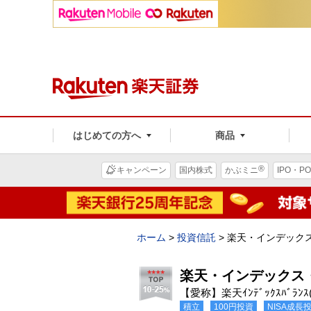
はじめての方へ
商品
®
キャンペーン
国内株式
かぶミニ
IPO・PO
ホーム
>
投資信託
>
楽天・インデック
楽天・インデックス
【愛称】楽天ｲﾝﾃﾞｯｸｽﾊﾞﾗﾝ
積立
100円投資
NISA成長