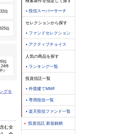
検索条件を指定して探す
投信スーパーサーチ
132位

セレクションから探す
,825位
ファンドセレクション

アクティブチョイス

人気の商品を探す
20位
24件
ランキング一覧

中）
投資信託一覧
外貨建てMMF

ングを
専用投信一覧

楽天投信ファンド一覧

投資信託 新規銘柄

含む全
う。全