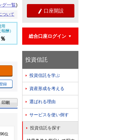
ング一覧
)
口座開設

について
費用
託報酬）
総合口座ログイン

2％
投資信託
投資信託を学ぶ

登録
資産形成を考える

選ばれる理由

サービスを使い倒す

投資信託を探す

296位