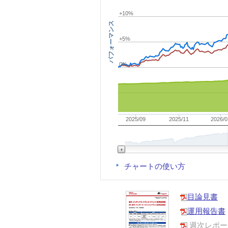
+10%
パフォーマンス
+5%
0%
2025/09
2025/11
2026/0
チャートの使い方
目論見書
運用報告書
週次レポー