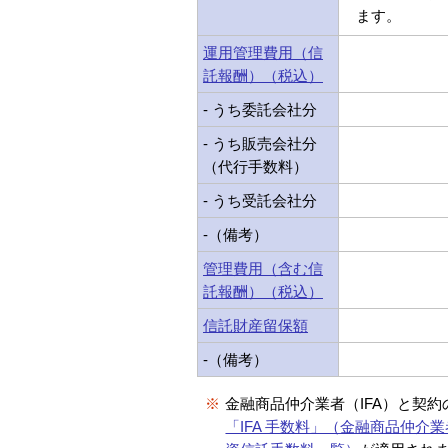
ます。
運用管理費用（信
託報酬）（税込）
- うち委託会社分
- うち販売会社分
（代行手数料）
- うち受託会社分
-（備考）
管理費用（含む信
託報酬）（税込）
信託財産留保額
-（備考）
※
金融商品仲介業者（IFA）と契
「IFA 手数料」（金融商品仲介業