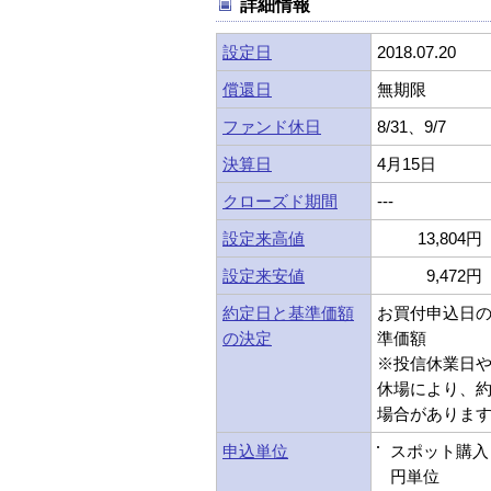
詳細情報
設定日
2018.07.20
償還日
無期限
ファンド休日
8/31、9/7
決算日
4月15日
クローズド期間
---
設定来高値
13,804円 
設定来安値
9,472円 
約定日と基準価額
お買付申込日
の決定
準価額
※投信休業日
休場により、
場合がありま
申込単位
スポット購入：
円単位