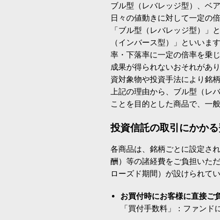
ブル型（レバレッジ型）、ベ
日々の値動きに対して一定の
「ブル型（レバレッジ型）」
（インバース型）」といいます
率・下落率に一定の倍率を乗
成果が得られないおそれがあ
資対象物や投資手法により銘
上記の理由から、ブル型（レ
ことを目的とした商品で、一
投資信託の取引にかかる
各商品は、銘柄ごとに設定され
酬）等の諸経費をご負担いた
ローズド期間）が設けられて
お買付時にお客様に直接ご
「買付手数料」：ファンド