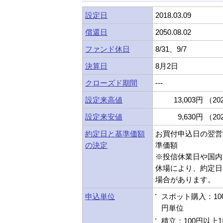
設定日
2018.03.09
償還日
2050.08.02
ファンド休日
8/31、9/7
決算日
8月2日
クローズド期間
---
設定来高値
13,003円 （202
設定来安値
9,630円 （202
約定日と基準価額
お買付申込日の翌営
の決定
準価額
※投信休業日や国内
休場により、約定日
場合があります。
申込単位
スポット購入：10
円単位
積立：100円以上