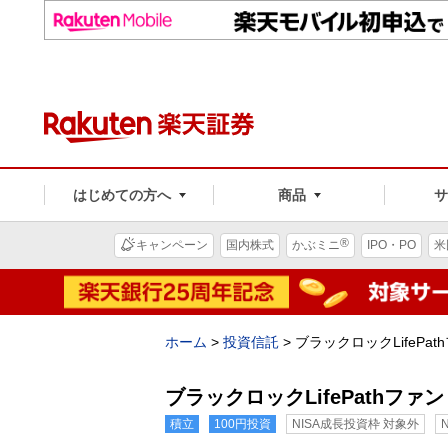
はじめての方へ
商品
®
キャンペーン
国内株式
かぶミニ
IPO・PO
米
ホーム
>
投資信託
>
ブラックロックLifePat
ブラックロックLifePathファン
積立
100円投資
NISA成長投資枠 対象外