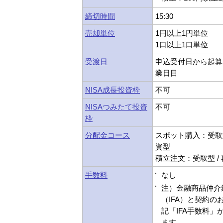
締切時間
15:30
売却単位
1円以上1円単位
1口以上1口単位
受渡日
申込受付日から起算
業日目
NISA成長投資枠
不可
NISAつみたて投資
不可
枠
分配金コース
スポット購入：受取型
資型
積立注文：受取型 /
手数料
なし
注）金融商品仲介
（IFA）と契約の
記「IFA手数料」
ます。