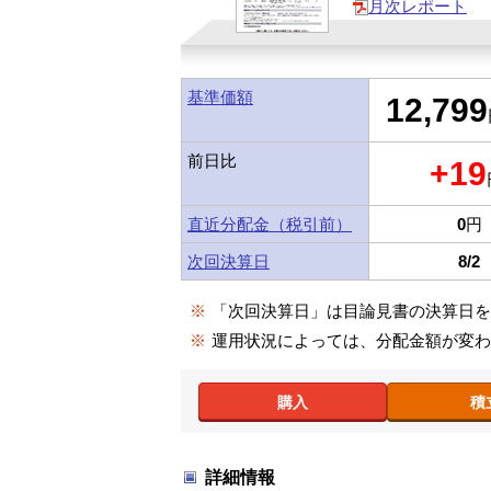
月次レポート
基準価額
12,799
前日比
+19
直近分配金（税引前）
0
円
次回決算日
8/2
※
「次回決算日」は目論見書の決算日
※
運用状況によっては、分配金額が変
購入
積
詳細情報