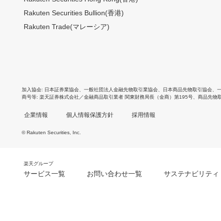
Rakuten Securities Bullion(香港)
Rakuten Trade(マレーシア)
加入協会
日本証券業協会
、
一般社団法人金融先物取引業協会
、
日本商品先物取引協会
、
商号等
楽天証券株式会社／金融商品取引業者 関東財務局長（金商）第195号、商品先物
企業情報
個人情報保護方針
採用情報
© Rakuten Securities, Inc.
楽天グループ
サービス一覧
お問い合わせ一覧
サステナビリティ
m