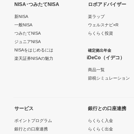
NISA･つみたてNISA
ロボアドバイザー
新NISA
楽ラップ
一般NISA
ウェルスナビ×R
つみたてNISA
らくらく投資
ジュニアNISA
NISAをはじめるには
確定拠出年金
iDeCo（イデコ）
楽天証券NISAの魅力
商品一覧
節税シミュレーション
サービス
銀行との口座連携
ポイントプログラム
らくらく入金
銀行との口座連携
らくらく出金