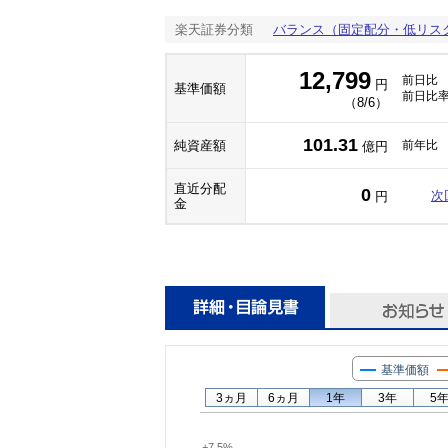
楽天証券分類
バランス（固定配分・低リス
12,799
前日比
円
基準価額
前日比
（8/6）
101.31
純資産額
前年比
億円
直近分配
0
次
円
金
基準価額
3ヵ月
6ヵ月
1年
3年
5
+7.5%