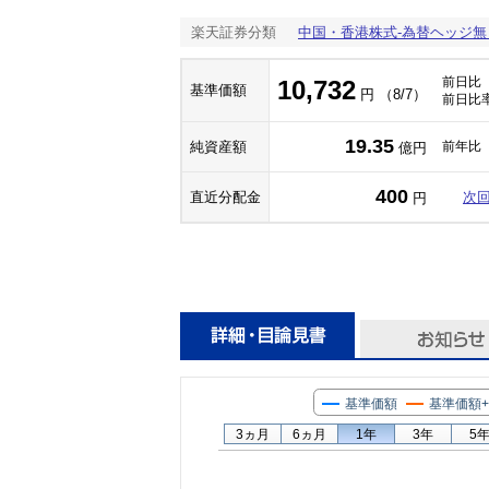
楽天証券分類
中国・香港株式-為替ヘッジ無
前日比
10,732
基準価額
円 （8/7）
前日比
19.35
純資産額
前年比
億円
400
直近分配金
次
円
基準価額
基準価額
3ヵ月
6ヵ月
1年
3年
5