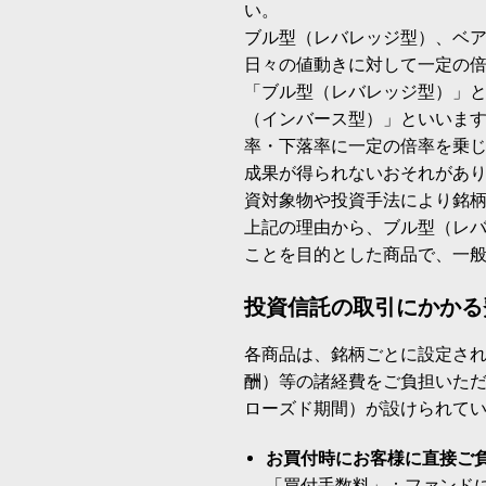
い。
ブル型（レバレッジ型）、ベ
日々の値動きに対して一定の
「ブル型（レバレッジ型）」
（インバース型）」といいます
率・下落率に一定の倍率を乗
成果が得られないおそれがあ
資対象物や投資手法により銘
上記の理由から、ブル型（レ
ことを目的とした商品で、一
投資信託の取引にかかる
各商品は、銘柄ごとに設定され
酬）等の諸経費をご負担いた
ローズド期間）が設けられて
お買付時にお客様に直接ご
「買付手数料」：ファンド