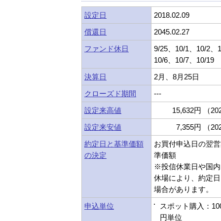
設定日
2018.02.09
償還日
2045.02.27
ファンド休日
9/25、10/1、10/2、
10/6、10/7、10/19
決算日
2月、8月25日
クローズド期間
---
設定来高値
15,632円 （202
設定来安値
7,355円 （202
約定日と基準価額
お買付申込日の翌営
の決定
準価額
※投信休業日や国内
休場により、約定日
場合があります。
申込単位
スポット購入：10
円単位