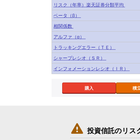
リスク（年率）楽天証券分類平均
ベータ（β）
相関係数
アルファ（α）
トラッキングエラー（ＴＥ）
シャープレシオ（ＳＲ）
インフォメーションレシオ（ＩＲ）
購入
積

投資信託のリス