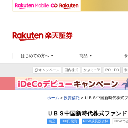
はじめての方へ
商品
®
キャンペーン
国内株式
かぶミニ
IPO・PO
米
ホーム
>
投資信託
>
ＵＢＳ中国新時代株式
ＵＢＳ中国新時代株式ファンド
積立
100円投資
NISA成長投資枠
NISA