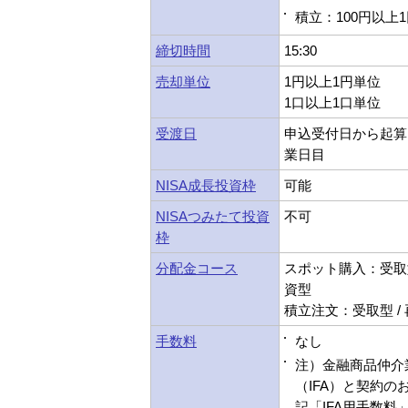
積立：100円以上
締切時間
15:30
売却単位
1円以上1円単位
1口以上1口単位
受渡日
申込受付日から起算
業日目
NISA成長投資枠
可能
NISAつみたて投資
不可
枠
分配金コース
スポット購入：受取型
資型
積立注文：受取型 /
手数料
なし
注）金融商品仲介
（IFA）と契約の
記「IFA用手数料