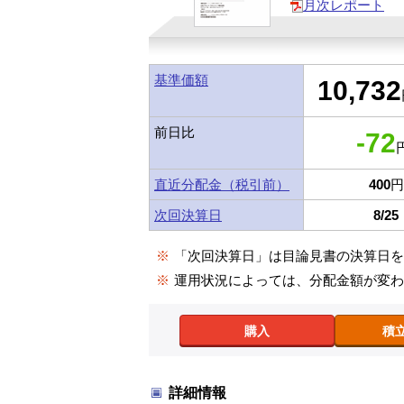
月次レポート
基準価額
10,732
前日比
-72
円
直近分配金（税引前）
400
円
次回決算日
8/25
※
「次回決算日」は目論見書の決算日
※
運用状況によっては、分配金額が変
購入
積
詳細情報