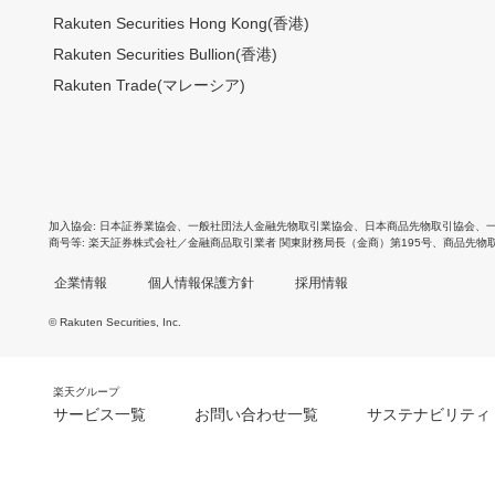
Rakuten Securities Hong Kong(香港)
Rakuten Securities Bullion(香港)
Rakuten Trade(マレーシア)
加入協会
日本証券業協会
、
一般社団法人金融先物取引業協会
、
日本商品先物取引協会
、
商号等
楽天証券株式会社／金融商品取引業者 関東財務局長（金商）第195号、商品先物
企業情報
個人情報保護方針
採用情報
© Rakuten Securities, Inc.
楽天グループ
サービス一覧
お問い合わせ一覧
サステナビリティ