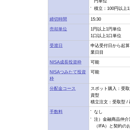
円単位
積立：100円以上
締切時間
15:30
売却単位
1円以上1円単位
1口以上1口単位
受渡日
申込受付日から起算
業日目
NISA成長投資枠
可能
NISAつみたて投資
可能
枠
分配金コース
スポット購入：受取型
資型
積立注文：受取型 /
手数料
なし
注）金融商品仲介
（IFA）と契約の