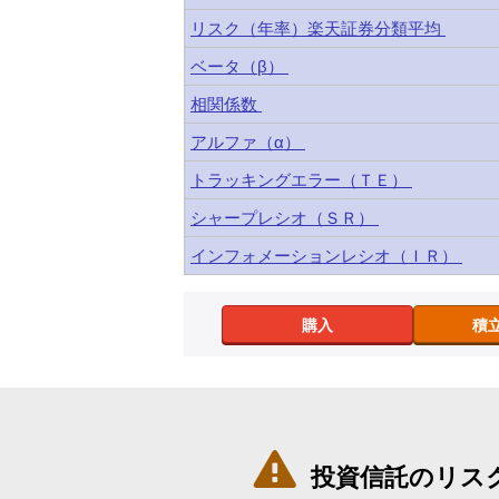
リスク（年率）楽天証券分類平均
ベータ（β）
相関係数
アルファ（α）
トラッキングエラー（ＴＥ）
シャープレシオ（ＳＲ）
インフォメーションレシオ（ＩＲ）
購入
積

投資信託のリス