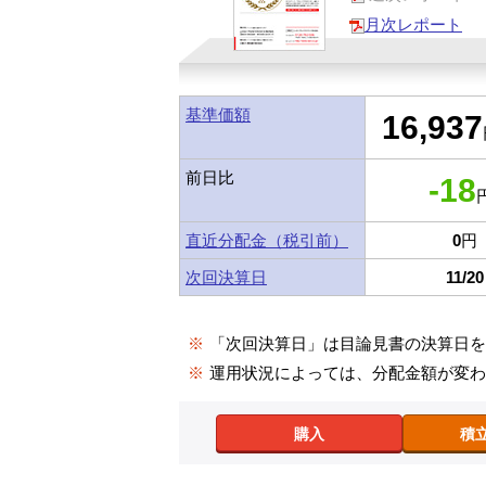
月次レポート
基準価額
16,937
前日比
-18
円
直近分配金（税引前）
0
円
次回決算日
11/20
※
「次回決算日」は目論見書の決算日
※
運用状況によっては、分配金額が変
購入
積