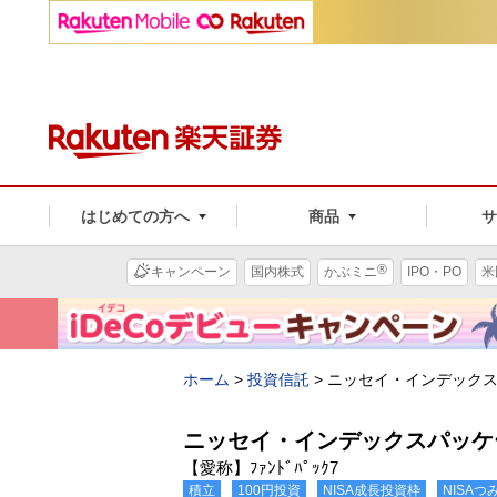
はじめての方へ
商品
®
キャンペーン
国内株式
かぶミニ
IPO・PO
米
ホーム
>
投資信託
>
ニッセイ・インデック
ニッセイ・インデックスパッケ
【愛称】ﾌｧﾝﾄﾞﾊﾟｯｸ7
積立
100円投資
NISA成長投資枠
NISA