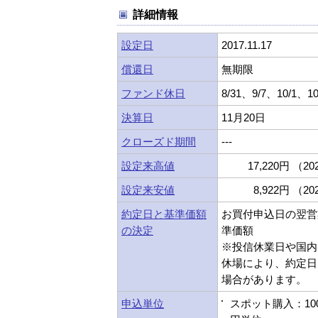
詳細情報
設定日
2017.11.17
償還日
無期限
ファンド休日
8/31、9/7、10/1、10
決算日
11月20日
クローズド期間
---
設定来高値
17,220円 （202
設定来安値
8,922円 （202
約定日と基準価額
お買付申込日の翌営
の決定
準価額
※投信休業日や国内
休場により、約定日
場合があります。
申込単位
スポット購入：10