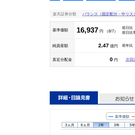
楽天証券分類
バランス（固定配分・中リス
前日比
16,937
基準価額
円 （8/7）
前日比
2.47
純資産額
前年比
億円
0
直近分配金
次回
円
基準価額
3ヵ月
6ヵ月
1年
3年
5