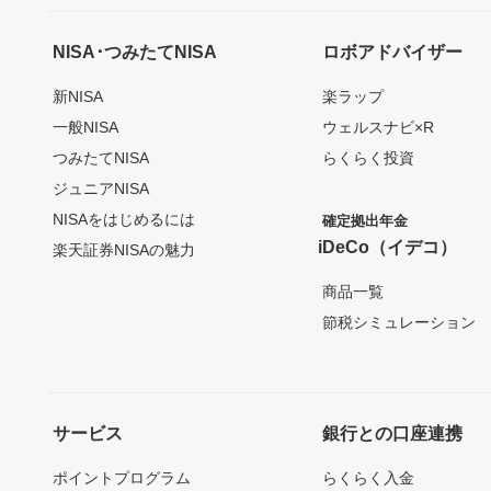
NISA･つみたてNISA
ロボアドバイザー
新NISA
楽ラップ
一般NISA
ウェルスナビ×R
つみたてNISA
らくらく投資
ジュニアNISA
NISAをはじめるには
確定拠出年金
iDeCo（イデコ）
楽天証券NISAの魅力
商品一覧
節税シミュレーション
サービス
銀行との口座連携
ポイントプログラム
らくらく入金