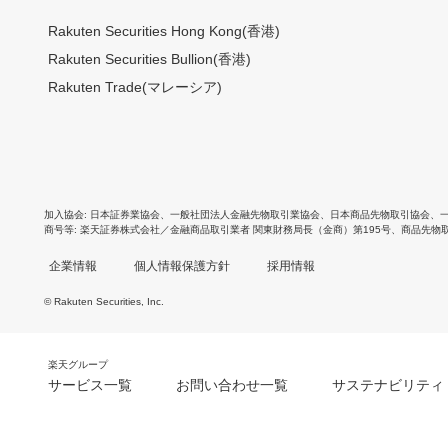
Rakuten Securities Hong Kong(香港)
Rakuten Securities Bullion(香港)
Rakuten Trade(マレーシア)
加入協会
日本証券業協会
、
一般社団法人金融先物取引業協会
、
日本商品先物取引協会
、
商号等
楽天証券株式会社／金融商品取引業者 関東財務局長（金商）第195号、商品先物
企業情報
個人情報保護方針
採用情報
© Rakuten Securities, Inc.
楽天グループ
サービス一覧
お問い合わせ一覧
サステナビリティ