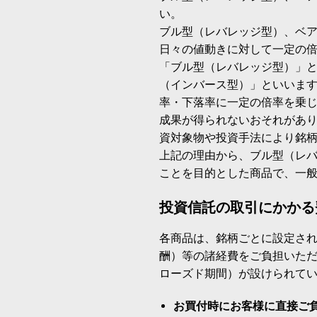
い。
ブル型（レバレッジ型）、ベ
日々の値動きに対して一定の
「ブル型（レバレッジ型）」
（インバース型）」といいます
率・下落率に一定の倍率を乗
成果が得られないおそれがあ
資対象物や投資手法により銘
上記の理由から、ブル型（レ
ことを目的とした商品で、一
投資信託の取引にかかる
各商品は、銘柄ごとに設定され
酬）等の諸経費をご負担いた
ローズド期間）が設けられて
お買付時にお客様に直接ご