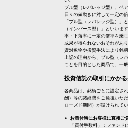
い。
ブル型（レバレッジ型）、ベ
日々の値動きに対して一定の
「ブル型（レバレッジ型）」
（インバース型）」といいます
率・下落率に一定の倍率を乗
成果が得られないおそれがあ
資対象物や投資手法により銘
上記の理由から、ブル型（レ
ことを目的とした商品で、一
投資信託の取引にかかる
各商品は、銘柄ごとに設定され
酬）等の諸経費をご負担いた
ローズド期間）が設けられて
お買付時にお客様に直接ご
「買付手数料」：ファンド