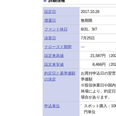
詳細情報
設定日
2017.10.26
償還日
無期限
ファンド休日
8/31、9/7
決算日
7月25日
クローズド期間
---
設定来高値
21,587円 （202
設定来安値
8,466円 （202
約定日と基準価額
お買付申込日の翌営
の決定
準価額
※投信休業日や国内
休場により、約定日
場合があります。
申込単位
スポット購入：10
円単位