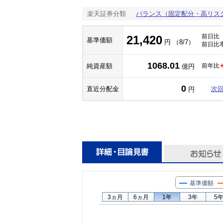
楽天証券分類
バランス（固定配分・高リス
前日比
21,420
基準価額
円 （8/7）
前日比
1068.01
純資産額
前年比
億円
0
直近分配金
次
円
基準価額
3ヵ月
6ヵ月
1年
3年
5