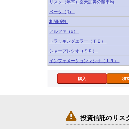
リスク（年率）楽天証券分類平均
ベータ（β）
相関係数
アルファ（α）
トラッキングエラー（ＴＥ）
シャープレシオ（ＳＲ）
インフォメーションレシオ（ＩＲ）
購入
積

投資信託のリス