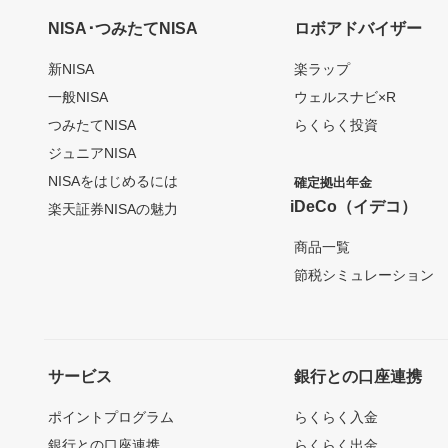
NISA･つみたてNISA
ロボアドバイザー
新NISA
楽ラップ
一般NISA
ウェルスナビ×R
つみたてNISA
らくらく投資
ジュニアNISA
NISAをはじめるには
確定拠出年金
iDeCo（イデコ）
楽天証券NISAの魅力
商品一覧
節税シミュレーション
サービス
銀行との口座連携
ポイントプログラム
らくらく入金
銀行との口座連携
らくらく出金