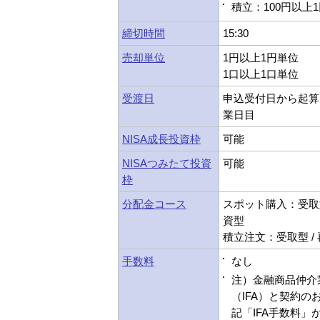
積立：100円以上
締切時間
15:30
売却単位
1円以上1円単位
1口以上1口単位
受渡日
申込受付日から起算
業日目
NISA成長投資枠
可能
NISAつみたて投資
可能
枠
分配金コース
スポット購入：受取型
資型
積立注文：受取型 /
手数料
なし
注）金融商品仲介
（IFA）と契約の
記「IFA手数料」