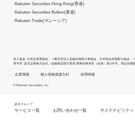
Rakuten Securities Hong Kong(香港)
Rakuten Securities Bullion(香港)
Rakuten Trade(マレーシア)
加入協会
日本証券業協会
、
一般社団法人金融先物取引業協会
、
日本商品先物取引協会
、
商号等
楽天証券株式会社／金融商品取引業者 関東財務局長（金商）第195号、商品先物
企業情報
個人情報保護方針
採用情報
© Rakuten Securities, Inc.
楽天グループ
サービス一覧
お問い合わせ一覧
サステナビリティ