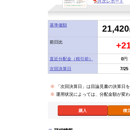
月次レポート
基準価額
21,420
前日比
+2
直近分配金（税引前）
0
円
次回決算日
7/25
※
「次回決算日」は目論見書の決算日
※
運用状況によっては、分配金額が変
購入
積