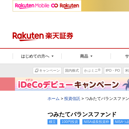
はじめての方へ
商品
®
キャンペーン
国内株式
かぶミニ
IPO・PO
米
ホーム
>
投資信託
>
つみたてバランスファ
つみたてバランスファンド
積立
100円投資
NISA成長投資枠
NISA