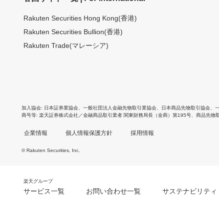
Rakuten Securities Hong Kong(香港)
Rakuten Securities Bullion(香港)
Rakuten Trade(マレーシア)
加入協会
日本証券業協会
、
一般社団法人金融先物取引業協会
、
日本商品先物取引協会
、
商号等
楽天証券株式会社／金融商品取引業者 関東財務局長（金商）第195号、商品先物
企業情報
個人情報保護方針
採用情報
© Rakuten Securities, Inc.
楽天グループ
サービス一覧
お問い合わせ一覧
サステナビリティ