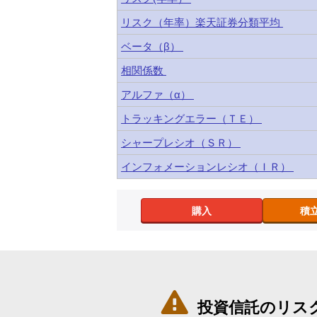
リスク（年率）楽天証券分類平均
ベータ（β）
相関係数
アルファ（α）
トラッキングエラー（ＴＥ）
シャープレシオ（ＳＲ）
インフォメーションレシオ（ＩＲ）
購入
積

投資信託のリス