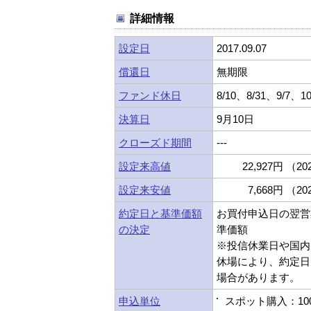
詳細情報
設定日
2017.09.07
償還日
無期限
ファンド休日
8/10、8/31、9/7、10
決算日
9月10日
クローズド期間
---
設定来高値
22,927円 （202
設定来安値
7,668円 （202
約定日と基準価額
お買付申込日の翌営
の決定
準価額
※投信休業日や国内
休場により、約定日
場合があります。
申込単位
スポット購入：10