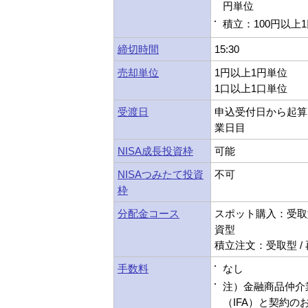
円単位
積立：100円以上
締切時間
15:30
売却単位
1円以上1円単位
1口以上1口単位
受渡日
申込受付日から起算
業日目
NISA成長投資枠
可能
NISAつみたて投資
不可
枠
分配金コース
スポット購入：受取型
資型
積立注文：受取型 /
手数料
なし
注）金融商品仲介
（IFA）と契約の