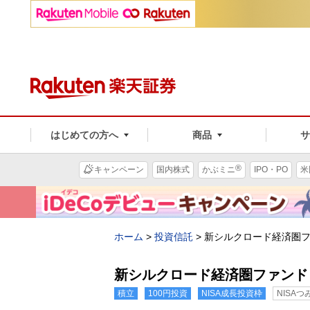
はじめての方へ
商品
®
キャンペーン
国内株式
かぶミニ
IPO・PO
米
ホーム
>
投資信託
>
新シルクロード経済圏
新シルクロード経済圏ファンド
積立
100円投資
NISA成長投資枠
NISA