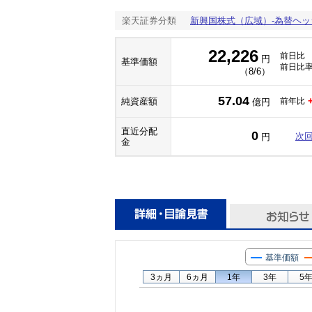
楽天証券分類
新興国株式（広域）-為替ヘッ
22,226
前日比
円
基準価額
前日比
（8/6）
57.04
純資産額
前年比
億円
直近分配
0
次
円
金
基準価額
3ヵ月
6ヵ月
1年
3年
5