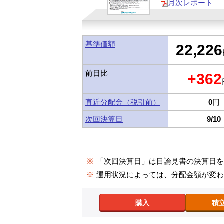
月次レポート
基準価額
22,226
前日比
+362
直近分配金（税引前）
0
円
次回決算日
9/10
※
「次回決算日」は目論見書の決算日
※
運用状況によっては、分配金額が変
購入
積