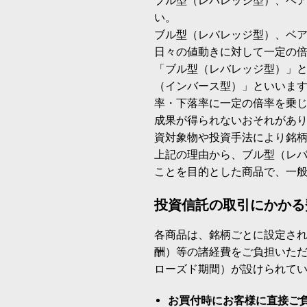
ブル型（レバレッジ型）、ベ
い。
ブル型（レバレッジ型）、ベ
日々の値動きに対して一定の
「ブル型（レバレッジ型）」
（インバース型）」といいます
率・下落率に一定の倍率を乗
成果が得られないおそれがあ
資対象物や投資手法により銘
上記の理由から、ブル型（レ
ことを目的とした商品で、一
投資信託の取引にかかる
各商品は、銘柄ごとに設定され
酬）等の諸経費をご負担いた
ローズド期間）が設けられて
お買付時にお客様に直接ご