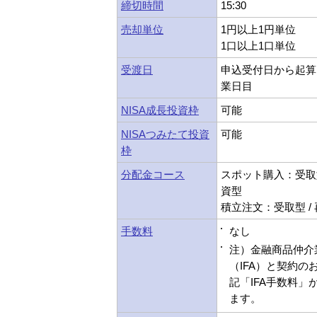
締切時間
15:30
売却単位
1円以上1円単位
1口以上1口単位
受渡日
申込受付日から起算
業日目
NISA成長投資枠
可能
NISAつみたて投資
可能
枠
分配金コース
スポット購入：受取型
資型
積立注文：受取型 /
手数料
なし
注）金融商品仲介
（IFA）と契約の
記「IFA手数料」
ます。