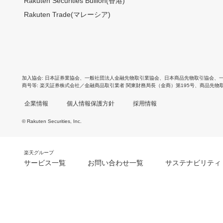
Rakuten Securities Bullion(香港)
Rakuten Trade(マレーシア)
加入協会
日本証券業協会
、
一般社団法人金融先物取引業協会
、
日本商品先物取引協会
、
商号等
楽天証券株式会社／金融商品取引業者 関東財務局長（金商）第195号、商品先物
企業情報
個人情報保護方針
採用情報
© Rakuten Securities, Inc.
楽天グループ
サービス一覧
お問い合わせ一覧
サステナビリティ
m