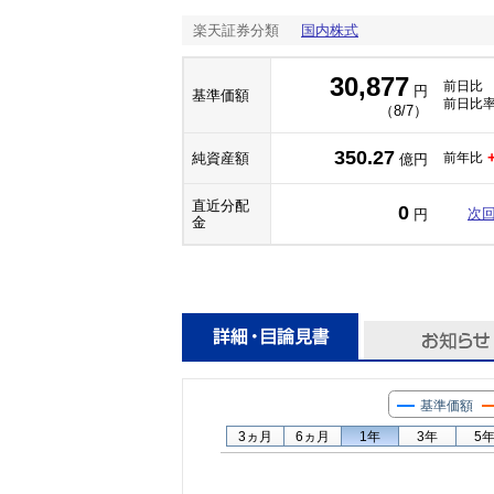
楽天証券分類
国内株式
30,877
前日比
円
基準価額
前日比
（8/7）
350.27
純資産額
前年比
億円
直近分配
0
次
円
金
基準価額
3ヵ月
6ヵ月
1年
3年
5