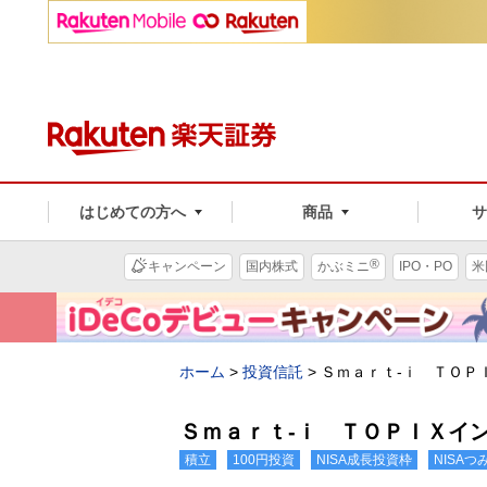
はじめての方へ
商品
®
キャンペーン
国内株式
かぶミニ
IPO・PO
米
ホーム
>
投資信託
>
Ｓｍａｒｔ-ｉ ＴＯＰ
Ｓｍａｒｔ-ｉ ＴＯＰＩＸイ
積立
100円投資
NISA成長投資枠
NISA