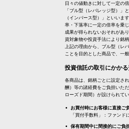
日々の値動きに対して一定の
「ブル型（レバレッジ型）」
（インバース型）」といいます
率・下落率に一定の倍率を乗
成果が得られないおそれがあ
資対象物や投資手法により銘
上記の理由から、ブル型（レ
ことを目的とした商品で、一
投資信託の取引にかかる
各商品は、銘柄ごとに設定され
酬）等の諸経費をご負担いた
ローズド期間）が設けられて
お買付時にお客様に直接ご
「買付手数料」：ファンド
保有期間中に間接的にご負