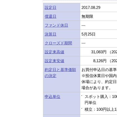
設定日
2017.08.29
償還日
無期限
ファンド休日
---
決算日
5月25日
クローズド期間
---
設定来高値
31,083円 （202
設定来安値
8,126円 （202
約定日と基準価額
お買付申込日の基準
の決定
※投信休業日や国内
休場により、約定日
場合があります。
申込単位
スポット購入：10
円単位
積立：100円以上