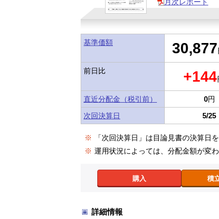
月次レポート
基準価額
30,877
前日比
+144
直近分配金（税引前）
0
円
次回決算日
5/25
※
「次回決算日」は目論見書の決算日
※
運用状況によっては、分配金額が変
購入
積
詳細情報