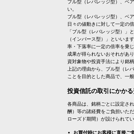
ブル型（レバレッジ型）、ベ
い。
ブル型（レバレッジ型）、ベ
日々の値動きに対して一定の
「ブル型（レバレッジ型）」
（インバース型）」といいます
率・下落率に一定の倍率を乗
成果が得られないおそれがあ
資対象物や投資手法により銘
上記の理由から、ブル型（レ
ことを目的とした商品で、一
投資信託の取引にかかる
各商品は、銘柄ごとに設定され
酬）等の諸経費をご負担いた
ローズド期間）が設けられて
お買付時にお客様に直接ご