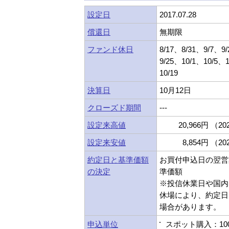
設定日
2017.07.28
償還日
無期限
ファンド休日
8/17、8/31、9/7、9
9/25、10/1、10/5、
10/19
決算日
10月12日
クローズド期間
---
設定来高値
20,966円 （202
設定来安値
8,854円 （202
約定日と基準価額
お買付申込日の翌営
の決定
準価額
※投信休業日や国内
休場により、約定日
場合があります。
申込単位
スポット購入：10