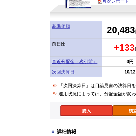
月次レポート
基準価額
20,483
前日比
+133
直近分配金（税引前）
0
円
次回決算日
10/12
※
「次回決算日」は目論見書の決算日
※
運用状況によっては、分配金額が変
購入
積
詳細情報