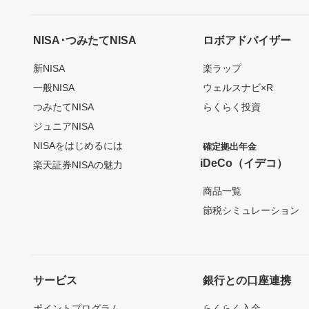
NISA･つみたてNISA
ロボアドバイザー
新NISA
楽ラップ
一般NISA
ウェルスナビ×R
つみたてNISA
らくらく投資
ジュニアNISA
NISAをはじめるには
確定拠出年金
iDeCo（イデコ）
楽天証券NISAの魅力
商品一覧
節税シミュレーション
サービス
銀行との口座連携
ポイントプログラム
らくらく入金