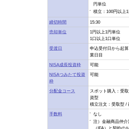
円単位
積立：100円以上
締切時間
15:30
売却単位
1円以上1円単位
1口以上1口単位
受渡日
申込受付日から起算
業日目
NISA成長投資枠
可能
NISAつみたて投資
可能
枠
分配金コース
スポット購入：受取型
資型
積立注文：受取型 /
手数料
なし
注）金融商品仲介
（IFA）と契約の