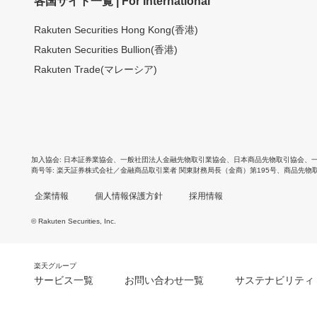
各国サイト一覧 | For International
Rakuten Securities Hong Kong(香港)
Rakuten Securities Bullion(香港)
Rakuten Trade(マレーシア)
加入協会
日本証券業協会
、
一般社団法人金融先物取引業協会
、
日本商品先物取引協会
、
商号等
楽天証券株式会社／金融商品取引業者 関東財務局長（金商）第195号、商品先物
企業情報
個人情報保護方針
採用情報
© Rakuten Securities, Inc.
楽天グループ
サービス一覧
お問い合わせ一覧
サステナビリティ