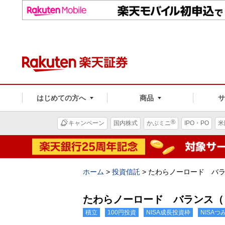
はじめての方へ
商品
®
キャンペーン
国内株式
かぶミニ
IPO・PO
米
ホーム
>
投資信託
>
たわらノーロード バ
たわらノーロード バランス（
積立
100円投資
NISA成長投資枠
NISA