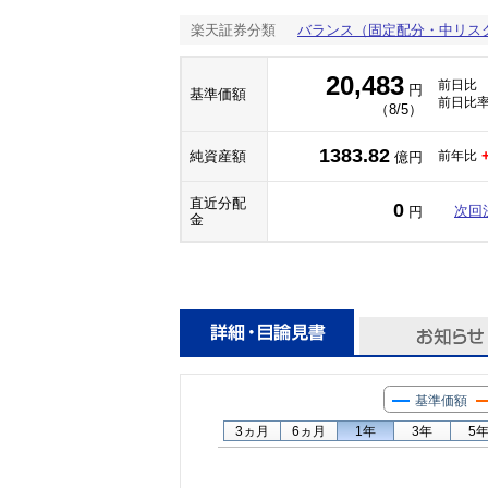
楽天証券分類
バランス（固定配分・中リス
20,483
前日比
円
基準価額
前日比
（8/5）
1383.82
純資産額
前年比
億円
直近分配
0
次回
円
金
基準価額
3ヵ月
6ヵ月
1年
3年
5