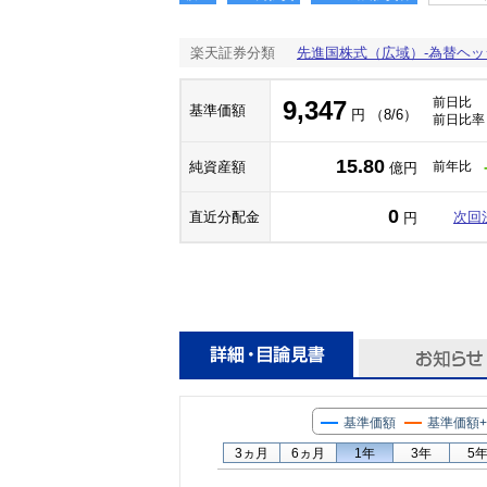
楽天証券分類
先進国株式（広域）-為替ヘッ
前日比
9,347
基準価額
円 （8/6）
前日比率
15.80
純資産額
前年比
億円
0
直近分配金
次回
円
基準価額
基準価額
3ヵ月
6ヵ月
1年
3年
5