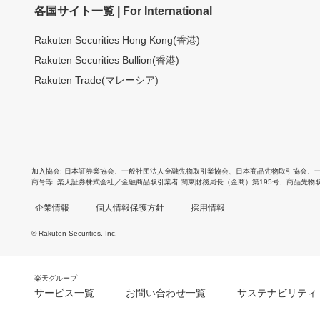
各国サイト一覧 | For International
Rakuten Securities Hong Kong(香港)
Rakuten Securities Bullion(香港)
Rakuten Trade(マレーシア)
加入協会
日本証券業協会
、
一般社団法人金融先物取引業協会
、
日本商品先物取引協会
、
商号等
楽天証券株式会社／金融商品取引業者 関東財務局長（金商）第195号、商品先物
企業情報
個人情報保護方針
採用情報
© Rakuten Securities, Inc.
楽天グループ
サービス一覧
お問い合わせ一覧
サステナビリティ