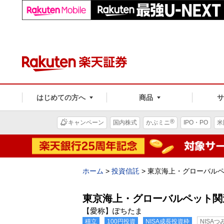
はじめての方へ
商品
®
キャンペーン
国内株式
かぶミニ
IPO・PO
米
ホーム
>
投資信託
>
東京海上・グローバル
東京海上・グローバルペット関
【愛称】ぽちたま
積立
100円投資
NISA成長投資枠
NISA