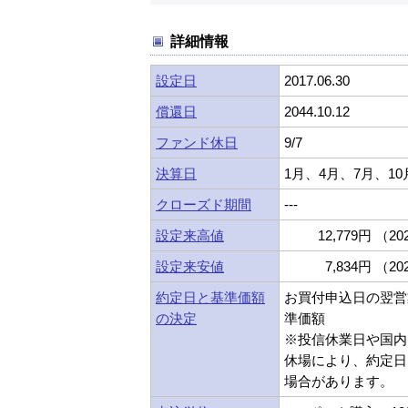
詳細情報
設定日
2017.06.30
償還日
2044.10.12
ファンド休日
9/7
決算日
1月、4月、7月、10
クローズド期間
---
設定来高値
12,779円 （202
設定来安値
7,834円 （202
約定日と基準価額
お買付申込日の翌営
の決定
準価額
※投信休業日や国内
休場により、約定日
場合があります。