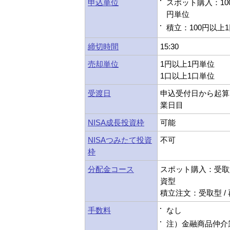
申込単位
スポット購入：10
円単位
積立：100円以上
締切時間
15:30
売却単位
1円以上1円単位
1口以上1口単位
受渡日
申込受付日から起算
業日目
NISA成長投資枠
可能
NISAつみたて投資
不可
枠
分配金コース
スポット購入：受取型
資型
積立注文：受取型 /
手数料
なし
注）金融商品仲介