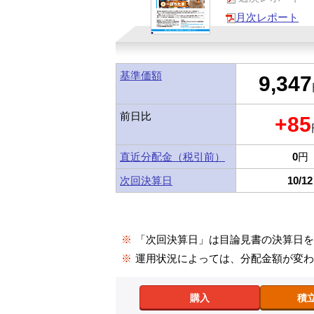
月次レポート
基準価額
9,347
前日比
+85
直近分配金（税引前）
0
円
次回決算日
10/12
※
「次回決算日」は目論見書の決算日
※
運用状況によっては、分配金額が変
購入
積