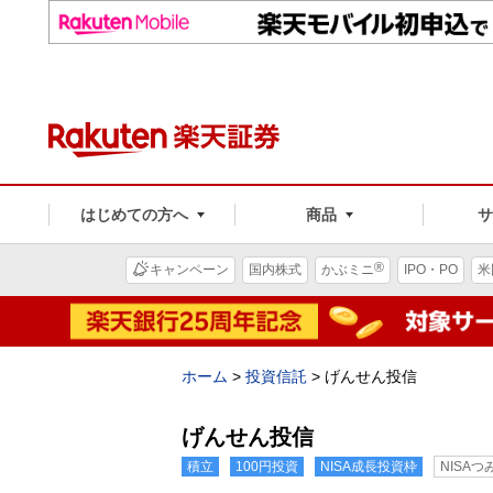
はじめての方へ
商品
®
キャンペーン
国内株式
かぶミニ
IPO・PO
米
ホーム
>
投資信託
>
げんせん投信
げんせん投信
積立
100円投資
NISA成長投資枠
NISA