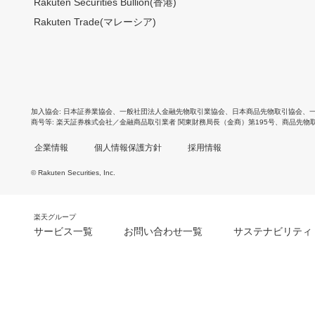
Rakuten Securities Bullion(香港)
Rakuten Trade(マレーシア)
加入協会
日本証券業協会
、
一般社団法人金融先物取引業協会
、
日本商品先物取引協会
、
商号等
楽天証券株式会社／金融商品取引業者 関東財務局長（金商）第195号、商品先物
企業情報
個人情報保護方針
採用情報
© Rakuten Securities, Inc.
楽天グループ
サービス一覧
お問い合わせ一覧
サステナビリティ
m