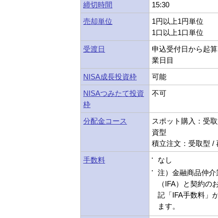
締切時間
15:30
売却単位
1円以上1円単位
1口以上1口単位
受渡日
申込受付日から起算
業日目
NISA成長投資枠
可能
NISAつみたて投資
不可
枠
分配金コース
スポット購入：受取型
資型
積立注文：受取型 /
手数料
なし
注）金融商品仲介
（IFA）と契約の
記「IFA手数料」
ます。