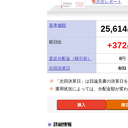
月次レポート
基準価額
25,614
前日比
+372
直近分配金（税引前）
0
円
次回決算日
8/31
※
「次回決算日」は目論見書の決算日
※
運用状況によっては、分配金額が変
購入
積
詳細情報