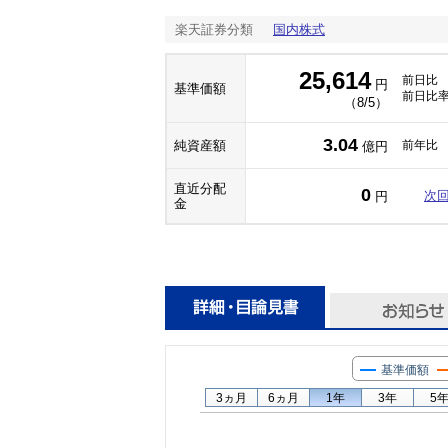
楽天証券分類
国内株式
25,614
前日比
円
基準価額
前日比
（8/5）
3.04
純資産額
前年比
億円
直近分配
0
次
円
金
基準価額
3ヵ月
6ヵ月
1年
3年
5