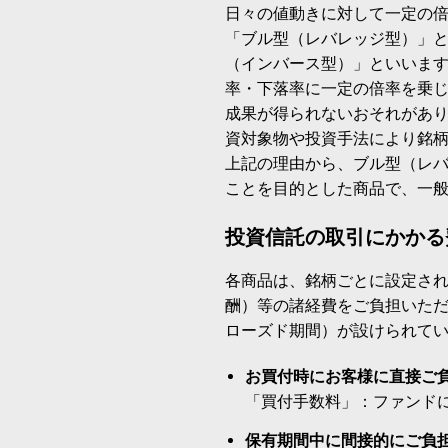
日々の値動きに対して一定の
「ブル型（レバレッジ型）」
（インバース型）」といいます
率・下落率に一定の倍率を乗
成果が得られないおそれがあ
資対象物や投資手法により銘
上記の理由から、ブル型（レ
ことを目的とした商品で、一
投資信託の取引にかかる
各商品は、銘柄ごとに設定され
酬）等の諸経費をご負担いた
ローズド期間）が設けられて
お買付時にお客様に直接ご
「買付手数料」：ファンド
保有期間中に間接的にご負