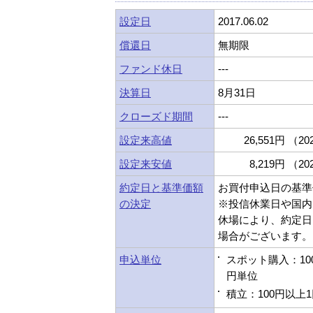
設定日
2017.06.02
償還日
無期限
ファンド休日
---
決算日
8月31日
クローズド期間
---
設定来高値
26,551円 （202
設定来安値
8,219円 （202
約定日と基準価額
お買付申込日の基準
の決定
※投信休業日や国内
休場により、約定日
場合がございます。
申込単位
スポット購入：10
円単位
積立：100円以上