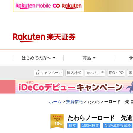
はじめての方へ
商品
®
キャンペーン
国内株式
かぶミニ
IPO・PO
米
ホーム
>
投資信託
>
たわらノーロード 先
たわらノーロード 先進
積立
100円投資
NISA成長投資枠