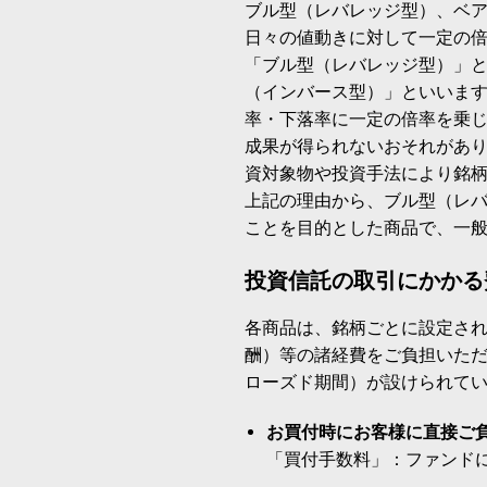
ブル型（レバレッジ型）、ベ
日々の値動きに対して一定の
「ブル型（レバレッジ型）」
（インバース型）」といいます
率・下落率に一定の倍率を乗
成果が得られないおそれがあ
資対象物や投資手法により銘
上記の理由から、ブル型（レ
ことを目的とした商品で、一
投資信託の取引にかかる
各商品は、銘柄ごとに設定され
酬）等の諸経費をご負担いた
ローズド期間）が設けられて
お買付時にお客様に直接ご
「買付手数料」：ファンド