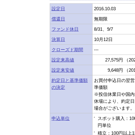
設定日
2016.10.03
償還日
無期限
ファンド休日
8/31、9/7
決算日
10月12日
クローズド期間
---
設定来高値
27,575円 （202
設定来安値
9,648円 （201
約定日と基準価額
お買付申込日の翌営
の決定
準価額
※投信休業日や国内
休場により、約定日
場合がございます。
申込単位
スポット購入：10
円単位
積立：100円以上