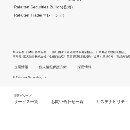
Rakuten Securities Bullion(香港)
Rakuten Trade(マレーシア)
加入協会
日本証券業協会
、
一般社団法人金融先物取引業協会
、
日本商品先物取引協会
、
商号等
楽天証券株式会社／金融商品取引業者 関東財務局長（金商）第195号、商品先物
企業情報
個人情報保護方針
採用情報
© Rakuten Securities, Inc.
楽天グループ
サービス一覧
お問い合わせ一覧
サステナビリティ
m