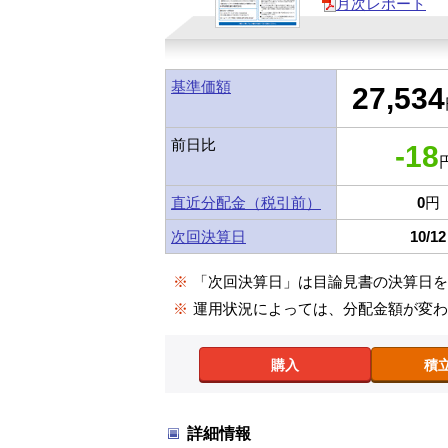
月次レポート
基準価額
27,534
前日比
-18
円
直近分配金（税引前）
0
円
次回決算日
10/12
※
「次回決算日」は目論見書の決算日
※
運用状況によっては、分配金額が変
購入
積
詳細情報