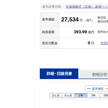
楽天証券分類
先進国株式（広域）-為替ヘッ
前日比
27,534
基準価額
円 （8/7）
前日比
393.99
純資産額
前年比
億円
0
直近分配金
次回
円
基準価額
3ヵ月
6ヵ月
1年
3年
5