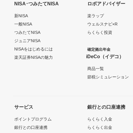
NISA･つみたてNISA
ロボアドバイザー
新NISA
楽ラップ
一般NISA
ウェルスナビ×R
つみたてNISA
らくらく投資
ジュニアNISA
NISAをはじめるには
確定拠出年金
iDeCo（イデコ）
楽天証券NISAの魅力
商品一覧
節税シミュレーション
サービス
銀行との口座連携
ポイントプログラム
らくらく入金
銀行との口座連携
らくらく出金