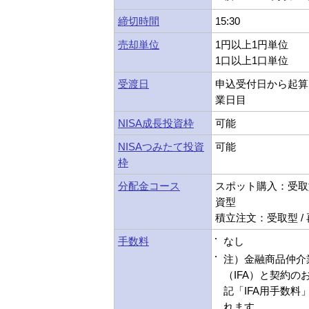
締切時間
15:30
売却単位
1円以上1円単位
1口以上1口単位
受渡日
申込受付日から起算
業日目
NISA成長投資枠
可能
NISAつみたて投資
可能
枠
分配金コース
スポット購入：受取型
資型
積立注文：受取型 /
手数料
なし
注）金融商品仲介
（IFA）と契約の
記「IFA用手数料
れます。