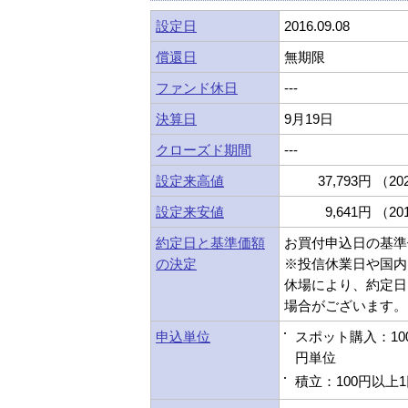
設定日
2016.09.08
償還日
無期限
ファンド休日
---
決算日
9月19日
クローズド期間
---
設定来高値
37,793円 （202
設定来安値
9,641円 （201
約定日と基準価額
お買付申込日の基準
の決定
※投信休業日や国内
休場により、約定日
場合がございます。
申込単位
スポット購入：10
円単位
積立：100円以上