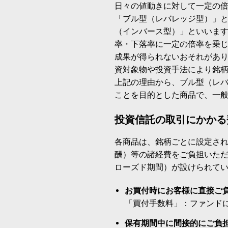
日々の値動きに対して一定の
「ブル型（レバレッジ型）」
（インバース型）」といいます
率・下落率に一定の倍率を乗
成果が得られないおそれがあ
資対象物や投資手法により銘
上記の理由から、ブル型（レ
ことを目的とした商品で、一
投資信託の取引にかかる
各商品は、銘柄ごとに設定され
酬）等の諸経費をご負担いた
ローズド期間）が設けられて
お買付時にお客様に直接ご
「買付手数料」：ファンド
保有期間中に間接的にご負