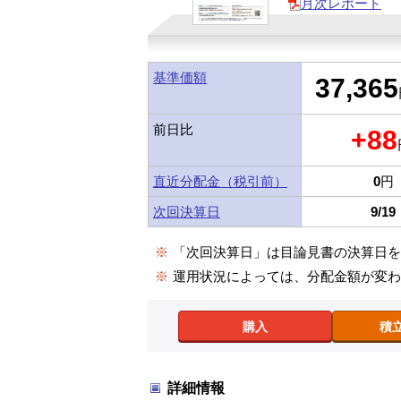
月次レポート
基準価額
37,365
前日比
+88
直近分配金（税引前）
0
円
次回決算日
9/19
※
「次回決算日」は目論見書の決算日
※
運用状況によっては、分配金額が変
購入
積
詳細情報