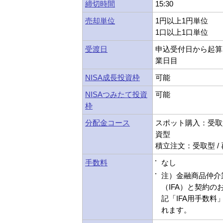
締切時間
15:30
売却単位
1円以上1円単位
1口以上1口単位
受渡日
申込受付日から起算
業日目
NISA成長投資枠
可能
NISAつみたて投資
可能
枠
分配金コース
スポット購入：受取型
資型
積立注文：受取型 /
手数料
なし
注）金融商品仲介
（IFA）と契約の
記「IFA用手数料
れます。