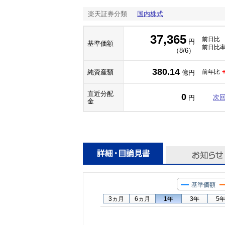
楽天証券分類
国内株式
37,365
前日比
円
基準価額
前日比
（8/6）
380.14
純資産額
前年比
億円
直近分配
0
次
円
金
基準価額
3ヵ月
6ヵ月
1年
3年
5