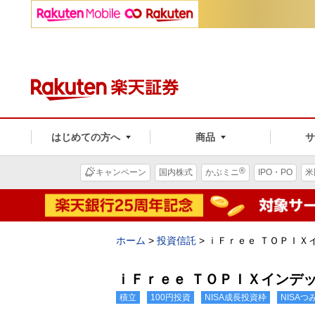
はじめての方へ
商品
®
キャンペーン
国内株式
かぶミニ
IPO・PO
米
ホーム
>
投資信託
>
ｉＦｒｅｅ ＴＯＰＩＸ
ｉＦｒｅｅ ＴＯＰＩＸインデ
積立
100円投資
NISA成長投資枠
NISA