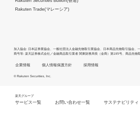
Rakuten Securities Bullion(香港)
Rakuten Trade(マレーシア)
加入協会
日本証券業協会
、
一般社団法人金融先物取引業協会
、
日本商品先物取引協会
、
商号等
楽天証券株式会社／金融商品取引業者 関東財務局長（金商）第195号、商品先物
企業情報
個人情報保護方針
採用情報
© Rakuten Securities, Inc.
楽天グループ
サービス一覧
お問い合わせ一覧
サステナビリティ
m