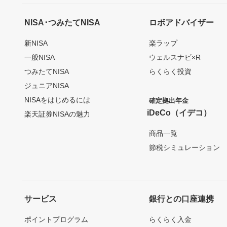
NISA･つみたてNISA
ロボアドバイザー
新NISA
楽ラップ
一般NISA
ウェルスナビ×R
つみたてNISA
らくらく投資
ジュニアNISA
NISAをはじめるには
確定拠出年金
iDeCo（イデコ）
楽天証券NISAの魅力
商品一覧
節税シミュレーション
サービス
銀行との口座連携
ポイントプログラム
らくらく入金