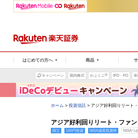
はじめての方へ
商品
®
キャンペーン
国内株式
かぶミニ
IPO・PO
米
ホーム
>
投資信託
>
アジア好利回りリート
アジア好利回りリート・ファン
積立
100円投資
NISA成長投資枠
NISA