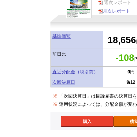
週次レポート
月次レポート
基準価額
18,656
前日比
-108
円
直近分配金（税引前）
0
円
次回決算日
9/12
※
「次回決算日」は目論見書の決算日
※
運用状況によっては、分配金額が変
購入
積