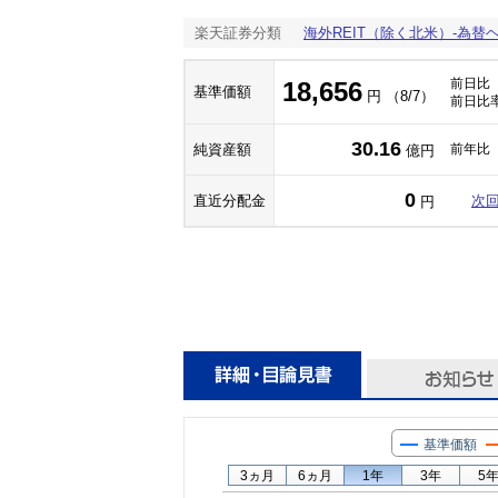
楽天証券分類
海外REIT（除く北米）-為替
前日比
18,656
基準価額
円 （8/7）
前日比
30.16
純資産額
前年比
億円
0
直近分配金
次
円
基準価額
3ヵ月
6ヵ月
1年
3年
5