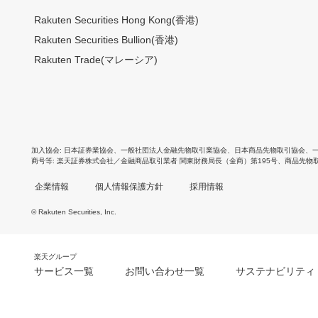
Rakuten Securities Hong Kong(香港)
Rakuten Securities Bullion(香港)
Rakuten Trade(マレーシア)
加入協会
日本証券業協会
、
一般社団法人金融先物取引業協会
、
日本商品先物取引協会
、
商号等
楽天証券株式会社／金融商品取引業者 関東財務局長（金商）第195号、商品先物
企業情報
個人情報保護方針
採用情報
© Rakuten Securities, Inc.
楽天グループ
サービス一覧
お問い合わせ一覧
サステナビリティ