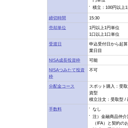
積立：100円以上
締切時間
15:30
売却単位
1円以上1円単位
1口以上1口単位
受渡日
申込受付日から起算
業日目
NISA成長投資枠
可能
NISAつみたて投資
不可
枠
分配金コース
スポット購入：受取型
資型
積立注文：受取型 /
手数料
なし
注）金融商品仲介
（IFA）と契約の