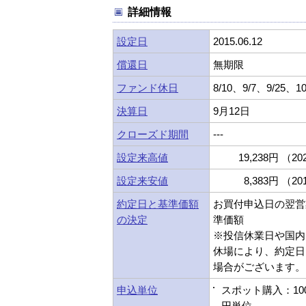
詳細情報
設定日
2015.06.12
償還日
無期限
ファンド休日
8/10、9/7、9/25、10
決算日
9月12日
クローズド期間
---
設定来高値
19,238円 （202
設定来安値
8,383円 （201
約定日と基準価額
お買付申込日の翌営
の決定
準価額
※投信休業日や国内
休場により、約定日
場合がございます。
申込単位
スポット購入：10
円単位