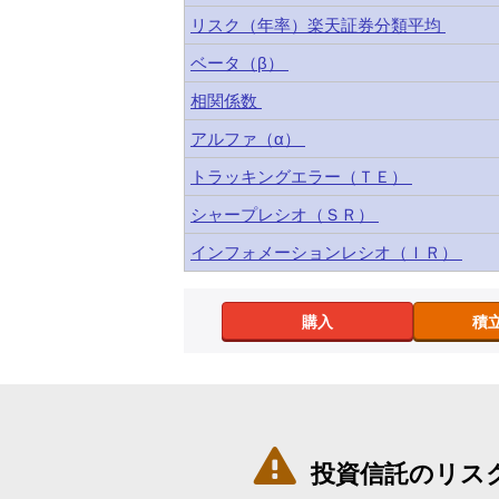
リスク（年率）楽天証券分類平均
ベータ（β）
相関係数
アルファ（α）
トラッキングエラー（ＴＥ）
シャープレシオ（ＳＲ）
インフォメーションレシオ（ＩＲ）
購入
積

投資信託のリス